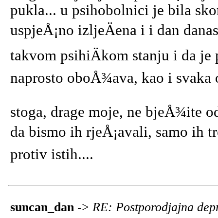
pukla... u psihobolnici je bila sk
uspjeÅ¡no izljeÄena i i dan dan
takvom psihiÄkom stanju i da je
naprosto oboÅ¾ava, kao i svaka o
stoga, drage moje, ne bjeÅ¾ite o
da bismo ih rjeÅ¡avali, samo ih tr
protiv istih....
suncan_dan
->
RE: Postporodjajna dep