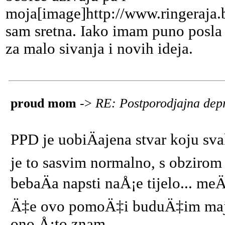
moja[image]http://www.ringeraja.
sam sretna. Iako imam puno posla
za malo sivanja i novih ideja.
proud mom
->
RE: Postporodjajna dep
PPD je uobiÄajena stvar koju sva
je to sasvim normalno, s obziro
bebaÄa napsti naÅ¡e tijelo... me
Ä‡e ovo pomoÄ‡i buduÄ‡im ma
ono Å¡to znam...