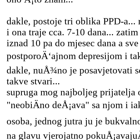
dakle, postoje tri oblika PPD-a...
i ona traje cca. 7-10 dana... zati
iznad 10 pa do mjesec dana a sve
postporoÄ‘ajnom depresijom i takv
dakle, nuÅ¾no je posavjetovati se
takve stvari...
supruga mog najboljeg prijatelja o
"neobiÄno deÅ¡ava" sa njom i iak
osoba, jednog jutra ju je bukvalno
na glavu vjerojatno pokuÅ¡avajuÄ