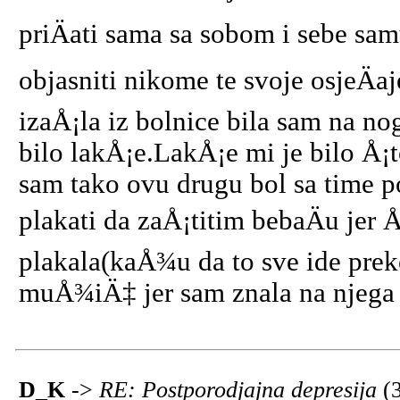
priÄati sama sa sobom i sebe sam
objasniti nikome te svoje osjeÄaj
izaÅ¡la iz bolnice bila sam na no
bilo lakÅ¡e.LakÅ¡e mi je bilo Å¡t
sam tako ovu drugu bol sa time p
plakati da zaÅ¡titim bebaÄu jer 
plakala(kaÅ¾u da to sve ide prek
muÅ¾iÄ‡ jer sam znala na njega g
D_K
->
RE: Postporodjajna depresija
(