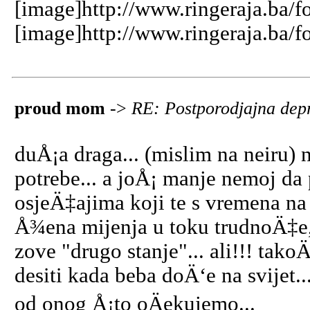
[image]http://www.ringeraja.ba/f
[image]http://www.ringeraja.ba/f
proud mom
->
RE: Postporodjajna dep
duÅ¡a draga... (mislim na neiru) 
potrebe... a joÅ¡ manje nemoj d
osjeÄ‡ajima koji te s vremena na 
Å¾ena mijenja u toku trudnoÄ‡e, 
zove "drugo stanje"... ali!!! tak
desiti kada beba doÄ‘e na svijet.
od onog Å¡to oÄekujemo...