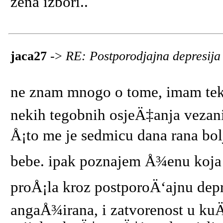
zena izbori..
jaca27
->
RE: Postporodjajna depresij
ne znam mnogo o tome, imam tek 
nekih tegobnih osjeÄ‡anja vezanih
Å¡to me je sedmicu dana rana bol
bebe. ipak poznajem Å¾enu koja je
proÅ¡la kroz postporoÄ‘ajnu depre
angaÅ¾irana, i zatvorenost u kuÄ