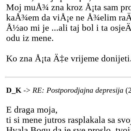
Moj muÅ¾ zna kroz Å¡ta sam proÅ
kaÅ¾em da viÅ¡e ne Å¾elim raÄ‘
Å½ao mi je ...ali taj bol i ta os
odu iz mene.
Ko zna Å¡ta Ä‡e vrijeme donijeti
D_K
->
RE: Postporodjajna depresija
(
E draga moja,
ti si mene jutros rasplakala sa s
Hvala Bogu da je sve proslo, tvoja