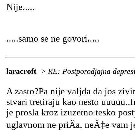
Nije.....
.....samo se ne govori.....
laracroft
->
RE: Postporodjajna depres
A zasto?Pa nije valjda da jos ziv
stvari tretiraju kao nesto uuuuu..
je prosla kroz izuzetno tesko pos
uglavnom ne priÄa, neÄ‡e vam j