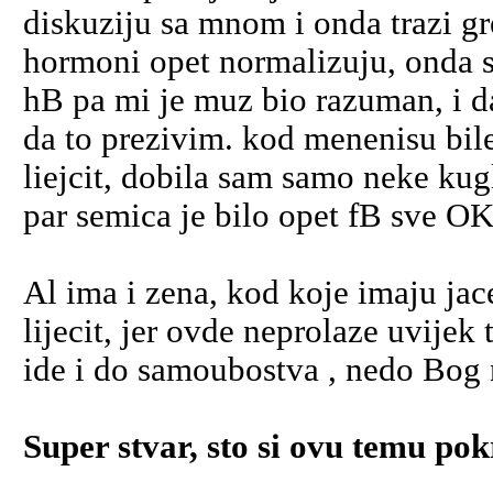
diskuziju sa mnom i onda trazi g
hormoni opet normalizuju, onda sa
hB pa mi je muz bio razuman, i da
da to prezivim. kod menenisu bil
liejcit, dobila sam samo neke kugli
par semica je bilo opet fB sve OK.
Al ima i zena, kod koje imaju jac
lijecit, jer ovde neprolaze uvijek
ide i do samoubostva , nedo Bog
Super stvar, sto si ovu temu pok