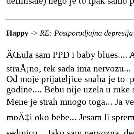
definisale) nego je to ipak samo
Happy
->
RE: Postporodjajna depresij
ÄŒula sam PPD i baby blues.... AL
straÅ¡no, tek sada ima nervozu...
Od moje prijateljice snaha je to p
godine.... Bebu nije uzela u ruke 
Mene je strah mnogo toga... Ja ve
moÄ‡i oko bebe... Jesam li spremn
sedmicu... Jako sam nervozna, dep