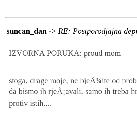
suncan_dan
->
RE: Postporodjajna dep
IZVORNA PORUKA: proud mom
stoga, drage moje, ne bjeÅ¾ite od prob
da bismo ih rjeÅ¡avali, samo ih treba hr
protiv istih....