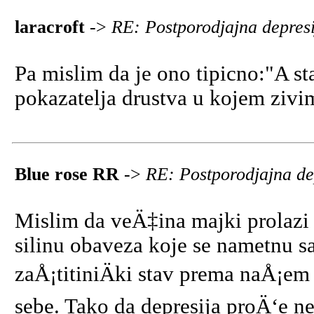
laracroft
->
RE: Postporodjajna depres
Pa mislim da je ono tipicno:"A sta
pokazatelja drustva u kojem zivi
Blue rose RR
->
RE: Postporodjajna de
Mislim da veÄ‡ina majki prolazi 
silinu obaveza koje se nametnu 
zaÅ¡titiniÄki stav prema naÅ¡em
sebe. Tako da depresija proÄ‘e n