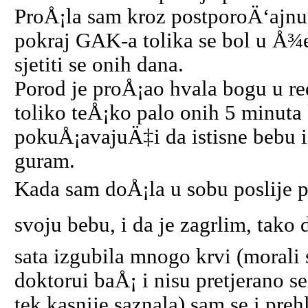
ProÅ¡la sam kroz postporoÄ‘ajnu 
pokraj GAK-a tolika se bol u Å¾e
sjetiti se onih dana.
Porod je proÅ¡ao hvala bogu u re
toliko teÅ¡ko palo onih 5 minut
pokuÅ¡avajuÄ‡i da istisne bebu i
guram.
Kada sam doÅ¡la u sobu poslije p
svoju bebu, i da je zagrlim, tako d
sata izgubila mnogo krvi (morali 
doktorui baÅ¡ i nisu pretjerano se
tek kasnije saznala) sam se i pre