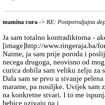
mamina cura
->
RE: Postporodjajna dep
Ja sam totalno kontradiktorna - a
[image]http://www.ringeraja.ba/fo
Naime, ja sam prije poroda i poslij
necega drugoga, neovisno od mog s
curica dobila sam veliku zelju za s
Dala sam se prvo u sivanje pelena 
marame, pa nosiljke. Uvijek sam ze
na konkretne stvari. I to me ispu
bebice uzivaju pa i