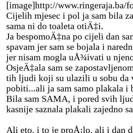
[image]http://www.ringeraja.ba/f
Cijelih mjesec i pol ja sam bila
sama ni do toaleta otiÄ‡i.
Ja bespomoÄ‡na po cijeli dan sa
spavam jer sam se bojala i naredn
jer nisam mogla uÅ¾ivati u nje
OsjeÄ‡ala sam se zapostavljenom,
tih ljudi koji su ulazili u sobu d
pobiti...ali ja sam samo plakala
Bila sam SAMA, i pored svih ljudi
kasnije saznala plakali zajedno 
Ali eto, i to je proÅ¡lo, ali i da