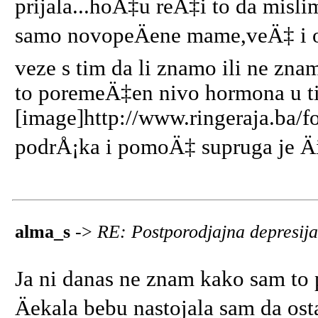
prijala...hoÄ‡u reÄ‡i to da misli
samo novopeÄene mame,veÄ‡ i 
veze s tim da li znamo ili ne zna
to poremeÄ‡en nivo hormona u tije
[image]http://www.ringeraja.ba/f
podrÅ¡ka i pomoÄ‡ supruga je Äin
alma_s
->
RE: Postporodjajna depresij
Ja ni danas ne znam kako sam to 
Äekala bebu nastojala sam da os