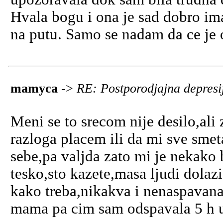
Hvala bogu i ona je sad dobro im
na putu. Samo se nadam da ce je o
mamyca
->
RE: Postporodjajna depres
Meni se to srecom nije desilo,ali
razloga placem ili da mi sve smet
sebe,pa valjda zato mi je nekako 
tesko,sto kazete,masa ljudi dolaz
kako treba,nikakva i nenaspavana
mama pa cim sam odspavala 5 h u