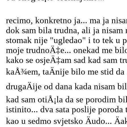
recimo, konkretno ja... ma ja ni
dok sam bila trudna, ali ja nisam
stomak nije "ugledao" i to tek u p
moje trudnoÄ‡e... onekad me bilo 
kako se osjeÄ‡am sad kad sam tru
kaÅ¾em, taÄnije bilo me stid 
drugaÄije od dana kada nisam bila
kad sam otiÅ¡la da se porodim bil
istinito... dva sata poslije porod
kao u sedmo svjetsko Äudo... Äa