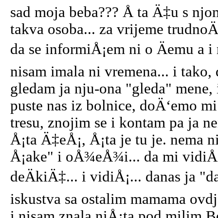
sad moja beba??? Å ta Ä‡u s njo
takva osoba... za vrijeme trudnoÄ
da se informiÅ¡em ni o Äemu a i
nisam imala ni vremena... i tako,
gledam ja nju-ona "gleda" mene, i
puste nas iz bolnice, doÄ‘emo mi
tresu, znojim se i kontam pa ja 
Å¡ta Ä‡eÅ¡, Å¡ta je tu je. nema n
Å¡ake" i oÅ¾eÅ¾i... da mi vidiÅ
deÄkiÄ‡... i vidiÅ¡... danas ja "
iskustva sa ostalim mamama ovdje 
i nisam znala niÅ¡ta pod milim Bo