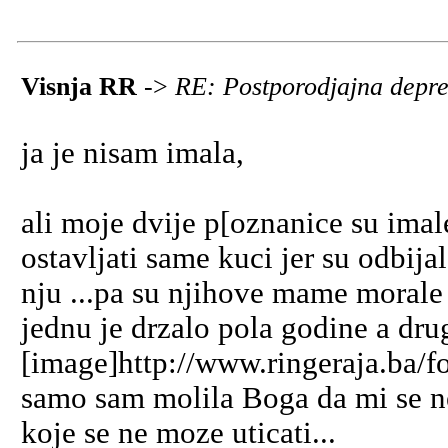
Visnja RR
->
RE: Postporodjajna depre
ja je nisam imala,
ali moje dvije p[oznanice su imal
ostavljati same kuci jer su odbija
nju ...pa su njihove mame morale b
jednu je drzalo pola godine a dru
[image]http://www.ringeraja.ba/f
samo sam molila Boga da mi se nes
koje se ne moze uticati...