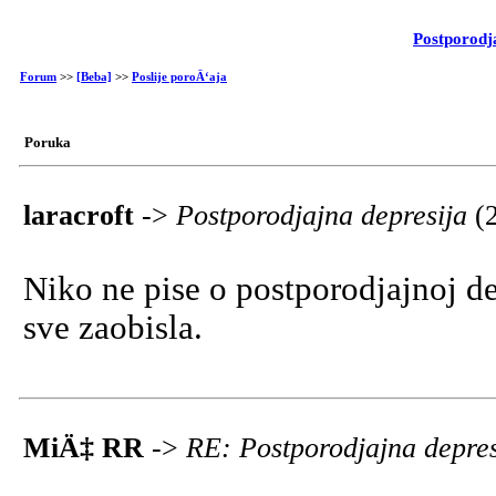
Postporodj
Forum
>>
[Beba]
>>
Poslije poroÄ‘aja
Poruka
laracroft
->
Postporodjajna depresija
(
Niko ne pise o postporodjajnoj de
sve zaobisla.
MiÄ‡ RR
->
RE: Postporodjajna depre