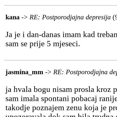
kana
->
RE: Postporodjajna depresija
(
Ja je i dan-danas imam kad trebam
sam se prije 5 mjeseci.
jasmina_mm
->
RE: Postporodjajna de
ja hvala bogu nisam prosla kroz p
sam imala spontani pobacaj ranije
takodje poznajem zenu koja je pro
upozoravala dok sam bila trudna d