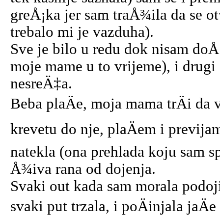
greÅ¡ka jer sam traÅ¾ila da se otv
trebalo mi je vazduha).
Sve je bilo u redu dok nisam do
moje mame u to vrijeme), i drugi 
nesreÄ‡a.
Beba plaÄe, moja mama trÄi da 
krevetu do nje, plaÄem i previja
natekla (ona prehlada koju sam sp
Å¾iva rana od dojenja.
Svaki out kada sam morala podojit
svaki put trzala, i poÄinjala jaÄe 