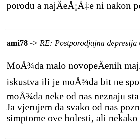
porodu a najÄeÅ¡Ä‡e ni nakon por
ami78
->
RE: Postporodjajna depresija
MoÅ¾da malo novopeÄenih majki 
iskustva ili je moÅ¾da bit ne spo
moÅ¾da neke od nas neznaju sta j
Ja vjerujem da svako od nas pozn
simptome ove bolesti, ali nekako 