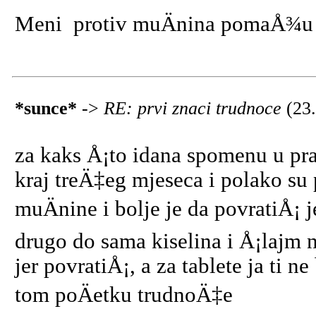
Meni protiv muÄnina pomaÅ¾u b
*sunce*
->
RE: prvi znaci trudnoce
(23
za kaks Å¡to idana spomenu u prav
kraj treÄ‡eg mjeseca i polako su
muÄnine i bolje je da povratiÅ¡ j
drugo do sama kiselina i Å¡lajm 
jer povratiÅ¡, a za tablete ja ti 
tom poÄetku trudnoÄ‡e