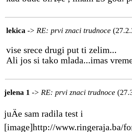
lekica
->
RE: prvi znaci trudnoce
(27.2
vise srece drugi put ti zelim...
Ali jos si tako mlada...imas vrem
jelena 1
->
RE: prvi znaci trudnoce
(27.
juÄe sam radila test i
[image]http://www.ringeraja.ba/fo