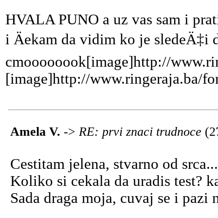
HVALA PUNO a uz vas sam i pratim
i Äekam da vidim ko je sledeÄ‡i
cmoooooook[image]http://www.ring
[image]http://www.ringeraja.ba/fo
Amela V.
->
RE: prvi znaci trudnoce
(2
Cestitam jelena, stvarno od srca...
Koliko si cekala da uradis test? 
Sada draga moja, cuvaj se i pazi 