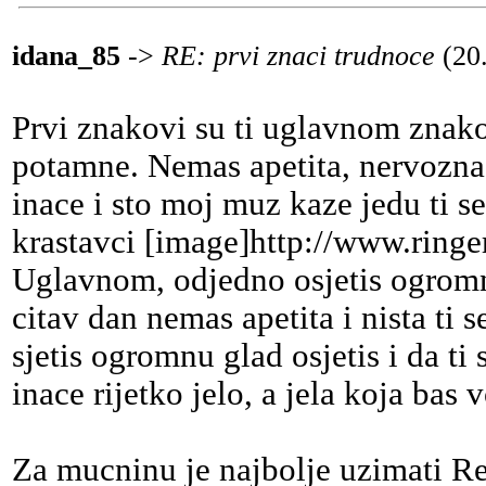
idana_85
->
RE: prvi znaci trudnoce
(20
Prvi znakovi su ti uglavnom znako
potamne. Nemas apetita, nervozna s
inace i sto moj muz kaze jedu ti se
krastavci [image]http://www.ringe
Uglavnom, odjedno osjetis ogromnu
citav dan nemas apetita i nista ti
sjetis ogromnu glad osjetis i da ti
inace rijetko jelo, a jela koja bas v
Za mucninu je najbolje uzimati Re