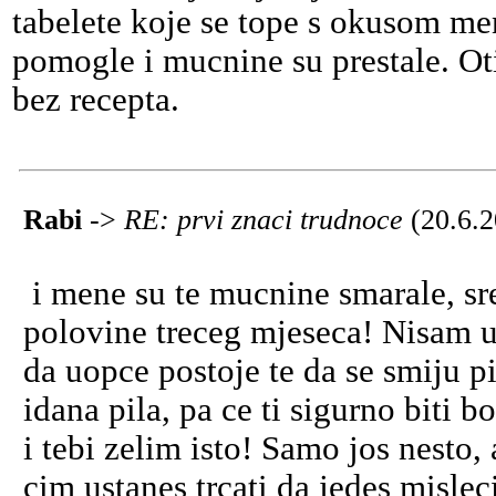
tabelete koje se tope s okusom me
pomogle i mucnine su prestale. Oti
bez recepta.
Rabi
->
RE: prvi znaci trudnoce
(20.6.
i mene su te mucnine smarale, sr
polovine treceg mjeseca! Nisam u
da uopce postoje te da se smiju pi
idana pila, pa ce ti sigurno biti b
i tebi zelim isto! Samo jos nesto
cim ustanes trcati da jedes mislec