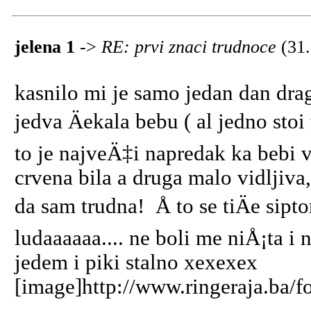
jelena 1
->
RE: prvi znaci trudnoce
(31
kasnilo mi je samo jedan dan drag
jedva Äekala bebu ( al jedno sto
to je najveÄ‡i napredak ka bebi 
crvena bila a druga malo vidljiva
da sam trudna! Å to se tiÄe sip
ludaaaaaa.... ne boli me niÅ¡ta i
jedem i piki stalno xexexex
[image]http://www.ringeraja.ba/f