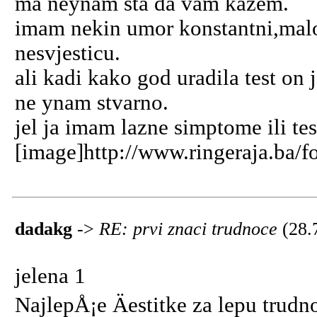
ma neynam sta da vam kazem.
imam nekin umor konstantni,malo
nesvjesticu.
ali kadi kako god uradila test on j
ne ynam stvarno.
jel ja imam lazne simptome ili tes
[image]http://www.ringeraja.ba/f
dadakg
->
RE: prvi znaci trudnoce
(28.
jelena 1
NajlepÅ¡e Äestitke za lepu trud