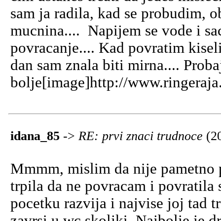
sam ja radila, kad se probudim, 
mucnina.... Napijem se vode i sa
povracanje.... Kad povratim kiseli
dan sam znala biti mirna.... Proba
bolje[image]http://www.ringeraja
idana_85
->
RE: prvi znaci trudnoce
(2
Mmmm, mislim da nije pametno p
trpila da ne povracam i povratila
pocetku razvija i najvise joj tad t
zavrsi u wc skoljki. Najbolje je dr