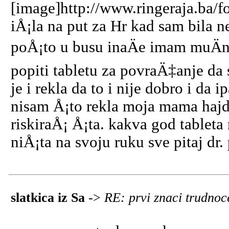
[image]http://www.ringeraja.ba/f
iÅ¡la na put za Hr kad sam bila n
poÅ¡to u busu inaÄe imam muÄni
popiti tabletu za povraÄ‡anje da 
je i rekla da to i nije dobro i da
nisam Å¡to rekla moja mama hajde
riskiraÅ¡ Å¡ta. kakva god tableta
niÅ¡ta na svoju ruku sve pitaj dr.
slatkica iz Sa
->
RE: prvi znaci trudno