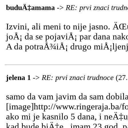
buduÄ‡amama
->
RE: prvi znaci trud
Izvini, ali meni to nije jasno. ÄŒ
joÅ¡ da se pojaviÅ¡ par dana na
A da potraÅ¾iÅ¡ drugo miÅ¡ljen
jelena 1
->
RE: prvi znaci trudnoce
(27
samo da vam javim da sam dobil
[image]http://www.ringeraja.ba/f
ako mi je kasnilo 5 dana, i neÄ‡
kad bude biÄ‡e , imam 23 god. pa p