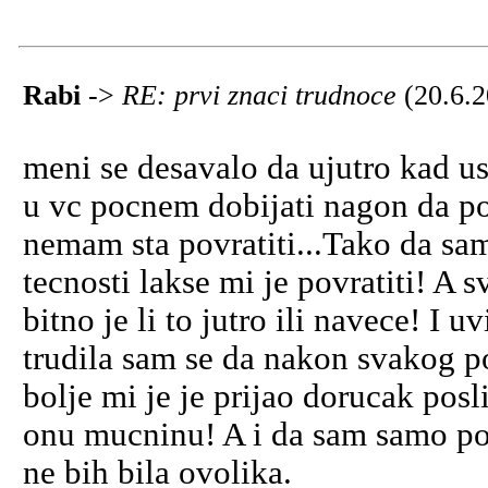
Rabi
->
RE: prvi znaci trudnoce
(20.6.
meni se desavalo da ujutro kad 
u vc pocnem dobijati nagon da povr
nemam sta povratiti...Tako da sa
tecnosti lakse mi je povratiti! A
bitno je li to jutro ili navece! I 
trudila sam se da nakon svakog 
bolje mi je je prijao dorucak pos
onu mucninu! A i da sam samo povr
ne bih bila ovolika.