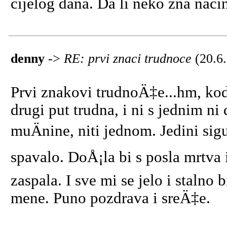
cijelog dana. Da li neko zna naci
denny
->
RE: prvi znaci trudnoce
(20.6
Prvi znakovi trudnoÄ‡e...hm, kod
drugi put trudna, i ni s jednim n
muÄnine, niti jednom. Jedini sig
spavalo. DoÅ¡la bi s posla mrtva 
zaspala. I sve mi se jelo i stalno 
mene. Puno pozdrava i sreÄ‡e.