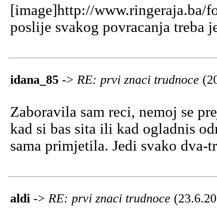
[image]http://www.ringeraja.ba/f
poslije svakog povracanja treba j
idana_85
->
RE: prvi znaci trudnoce
(2
Zaboravila sam reci, nemoj se prej
kad si bas sita ili kad ogladnis 
sama primjetila. Jedi svako dva-t
aldi
->
RE: prvi znaci trudnoce
(23.6.20