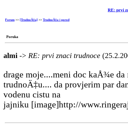
RE: prvi z
Forum
>>
[TrudnoÄ‡a]
>>
TrudnoÄ‡a i porod
Poruka
almi
->
RE: prvi znaci trudnoce
(25.2.20
drage moje....meni doc kaÅ¾e da n
trudnoÄ‡u.... da provjerim par da
vodenu cistu na
jajniku [image]http://www.ringera