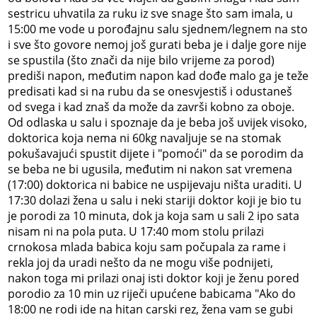
sestricu uhvatila za ruku iz sve snage što sam imala, u
15:00 me vode u porođajnu salu sjednem/legnem na sto
i sve što govore nemoj još gurati beba je i dalje gore nije
se spustila (što znači da nije bilo vrijeme za porod)
prediši napon, međutim napon kad dođe malo ga je teže
predisati kad si na rubu da se onesvjestiš i odustaneš
od svega i kad znaš da može da završi kobno za oboje.
Od odlaska u salu i spoznaje da je beba još uvijek visoko,
doktorica koja nema ni 60kg navaljuje se na stomak
pokušavajući spustit dijete i "pomoći" da se porodim da
se beba ne bi ugusila, međutim ni nakon sat vremena
(17:00) doktorica ni babice ne uspijevaju ništa uraditi. U
17:30 dolazi žena u salu i neki stariji doktor koji je bio tu
je porodi za 10 minuta, dok ja koja sam u sali 2 ipo sata
nisam ni na pola puta. U 17:40 mom stolu prilazi
crnokosa mlada babica koju sam počupala za rame i
rekla joj da uradi nešto da ne mogu više podnijeti,
nakon toga mi prilazi onaj isti doktor koji je ženu pored
porodio za 10 min uz riječi upućene babicama "Ako do
18:00 ne rodi ide na hitan carski rez, žena vam se gubi