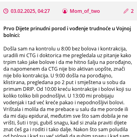
03.02.2025, 04:27
Mom_of_two
2
Prvo Dijete prinudni porod i vođenje trudnoće u Vojnoj
bolnici:
Došla sam na kontrolu u 8:00 bez bolova i kontrakcija,
uradili mi CTG i doktorica me pregledala uz pitanje kako
trpim tako jake bolove i da me hitno šalju na porođajno,
da napomenem da CTG nije bio aktivan uopšte, znači
nije bilo kontrakcija. U 9:00 došla na porođajno,
klistirana, pregledana po 2 put i smještena u sobu da
primam DRIP. Od 10:00 kreću kontrakcije i bolovi koji su
koliko toliko bili podnošljivi. U 13:00 mi probijaju
vodenjak i tad već kreće pakao i nepodnošljivi bolovi.
Vrištala i molila da me prebace u salu da me porode ili
da mi daju epidural, međutim sve što sam dobila je ne
vrišti, šuti i trpi, gubiš snagu, kad si znala praviti dijete
znat ćeš ga i roditi i tako dalje. Nakon što sam poludila
od bolova i kad su već vidjeli da gubim snagu i kad sam