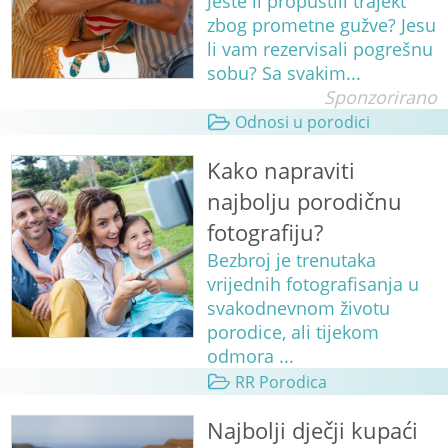
Jeste li propustili trajekt
zbog prometne gužve? Jesu
li vam rezervisali pogrešnu
sobu? Sa svakim...
Sponzorirano
Odnosi u porodici
Kako napraviti
najbolju porodičnu
fotografiju?
Bezbroj je trenutaka
vrijednih fotografisanja u
svakodnevnom životu
porodice, ali tijekom
odmora ...
RR Porodica
Najbolji dječji kupaći