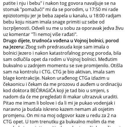
patite i nju i bebu" i nakon tog govora navaljuje se na
stomak "pomažući" mi da se porodim, u 17:50 mi rade
epiziotomiju jer je beba zapela u kanalu, u 18:00 radjam
bebu koju nisam imala snage primiti uz sebe od
iscrpljenosti. Odveli su me u sobu za oporavak jedva živu
uz komentar "Ti nemoj više rađati".
Drugo dijete, trudnoća vođena u Vojnoj bolnici, porod
na Jezeru:
Zbog svih predrasuda koje sam imala o
bolnici Jezero i nakon katastrofalnog prvog poroda, bila
sam odlučila opet da rodim u Vojnoj bolnici. Međutim
bukvalno u zadnjem momentu se sve promijenilo. Otišla
sam na kontrolu i CTG. CTG je bio aktivan, imala sam
blage kontrakcije. Nakon urađenog CTGa izlazim u
čekaonicu i čekam da me prozovu d auđem u ordinaciju
kod doktora BEĆIRAGIĆA koji je tad bio u smjeni, s
nadom da će me pregledati ili makar ultrazvuk uraditi.
Pitao me imam li bolove i da li mi je pukao vodenjak i
naravno ja budala iskreno kazem nemam ali osjetim
promjenu. On mi na moj odgovor kaze u redu za 2 na
CTG opet. U tom trenutku ga bukvalno molim da me