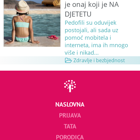
je onaj koji je NA
DJETETU
Pedofili su oduvijek
postojali, ali sada uz
pomoć mobitela i
interneta, ima ih mnogo
više i nikad...
Zdravlje i bezbjednost
NASLOVNA
PRIJAVA
TATA
PORODICA