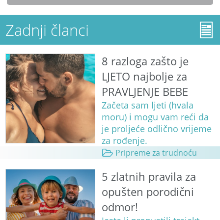
Zadnji članci
8 razloga zašto je
LJETO najbolje za
PRAVLJENJE BEBE
Začeta sam ljeti (hvala
moru) i mogu vam reći da
je proljeće odlično vrijeme
za rođenje.
Pripreme za trudnoću
5 zlatnih pravila za
opušten porodični
odmor!