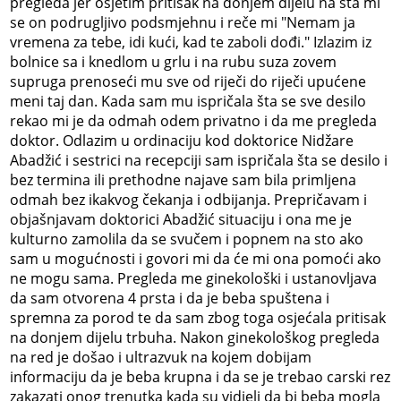
pregleda jer osjetim pritisak na donjem dijelu na šta mi
se on podrugljivo podsmjehnu i reče mi "Nemam ja
vremena za tebe, idi kući, kad te zaboli dođi." Izlazim iz
bolnice sa i knedlom u grlu i na rubu suza zovem
supruga prenoseći mu sve od riječi do riječi upućene
meni taj dan. Kada sam mu ispričala šta se sve desilo
rekao mi je da odmah odem privatno i da me pregleda
doktor. Odlazim u ordinaciju kod doktorice Nidžare
Abadžić i sestrici na recepciji sam ispričala šta se desilo i
bez termina ili prethodne najave sam bila primljena
odmah bez ikakvog čekanja i odbijanja. Prepričavam i
objašnjavam doktorici Abadžić situaciju i ona me je
kulturno zamolila da se svučem i popnem na sto ako
sam u mogućnosti i govori mi da će mi ona pomoći ako
ne mogu sama. Pregleda me ginekološki i ustanovljava
da sam otvorena 4 prsta i da je beba spuštena i
spremna za porod te da sam zbog toga osjećala pritisak
na donjem dijelu trbuha. Nakon ginekološkog pregleda
na red je došao i ultrazvuk na kojem dobijam
informaciju da je beba krupna i da se je trebao carski rez
zakazati onog trenutka kada su vidjeli da bi beba mogla