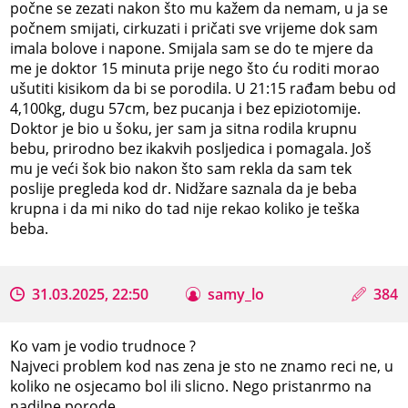
počne se zezati nakon što mu kažem da nemam, u ja se
počnem smijati, cirkuzati i pričati sve vrijeme dok sam
imala bolove i napone. Smijala sam se do te mjere da
me je doktor 15 minuta prije nego što ću roditi morao
ušutiti kisikom da bi se porodila. U 21:15 rađam bebu od
4,100kg, dugu 57cm, bez pucanja i bez epiziotomije.
Doktor je bio u šoku, jer sam ja sitna rodila krupnu
bebu, prirodno bez ikakvih posljedica i pomagala. Još
mu je veći šok bio nakon što sam rekla da sam tek
poslije pregleda kod dr. Nidžare saznala da je beba
krupna i da mi niko do tad nije rekao koliko je teška
beba.
31.03.2025, 22:50
samy_lo
384
Ko vam je vodio trudnoce ?
Najveci problem kod nas zena je sto ne znamo reci ne, u
koliko ne osjecamo bol ili slicno. Nego pristanrmo na
nadilne porode.