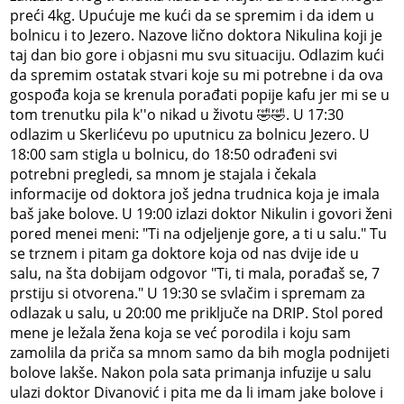
preći 4kg. Upućuje me kući da se spremim i da idem u
bolnicu i to Jezero. Nazove lično doktora Nikulina koji je
taj dan bio gore i objasni mu svu situaciju. Odlazim kući
da spremim ostatak stvari koje su mi potrebne i da ova
gospođa koja se krenula porađati popije kafu jer mi se u
tom trenutku pila k''o nikad u životu 🤣🤣. U 17:30
odlazim u Skerlićevu po uputnicu za bolnicu Jezero. U
18:00 sam stigla u bolnicu, do 18:50 odrađeni svi
potrebni pregledi, sa mnom je stajala i čekala
informacije od doktora još jedna trudnica koja je imala
baš jake bolove. U 19:00 izlazi doktor Nikulin i govori ženi
pored menei meni: "Ti na odjeljenje gore, a ti u salu." Tu
se trznem i pitam ga doktore koja od nas dvije ide u
salu, na šta dobijam odgovor "Ti, ti mala, porađaš se, 7
prstiju si otvorena." U 19:30 se svlačim i spremam za
odlazak u salu, u 20:00 me priključe na DRIP. Stol pored
mene je ležala žena koja se već porodila i koju sam
zamolila da priča sa mnom samo da bih mogla podnijeti
bolove lakše. Nakon pola sata primanja infuzije u salu
ulazi doktor Divanović i pita me da li imam jake bolove i