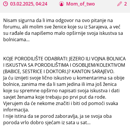
03.02.2025, 04:24
Mom_of_two
2
Nisam sigurna da li ima odgovor na ovo pitanje na
forumu, alii molim sve ženice koje su iz Sarajeva, a već
su rađale da napišemo malo opširnije svoja iskustva sa
bolnicama...
KOJE PORODILIŠTE ODABRATI: JEZERO ILI VOJNA BOLNICA
I ISKUSTVA SA PORODILIŠTIMA I OSOBLJEM/KOLEKTIVOM
(BABICE, SESTRICE I DOKTORI.)? KANTON SARAJEVO.
Ja ću iznijeti svoje lično iskustvo u komentarima sa obije
bolnice, zanima me da li sam jedina ili ima još ženica
koje su spremne opširno napisati svoja iskustva i dati
savjet ženama koje trebaju po prvi put da rode.
Vjerujem da će nekome značiti i biti od pomoći svaka
informacija.
I nije istina da se porod zaboravlja, ja se svoja oba
poroda vrlo dobro sjećam iz sata u sat...