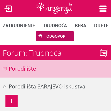
ZATRUDNJENJE
TRUDNOĆA
BEBA
DIJETE
ODGOVORI
Forum: Trudnoća
Porodilište
Porodilišta SARAJEVO iskustva
1