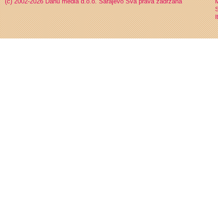
(c) 2002-2026 Danu media d.o.o. Sarajevo
Sva prava zadržana
S
I