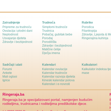
Zatrudnjenje
Trudnoća
Rubrike
Pripreme za trudnoću
Simptomi trudnoće
Porodica
Ovulacija i plodni dani
Trudnica
Filantropija
Neplodnost
Pobačaj, gubitak bebe
Zdravlje, Ljepota & 
Usvajanje djeteta
Porođaj
Ringerajina kuhinja
Zdravlje i bezbjednost
Porodilišta
Zdravlje i bezbjednost
Matične ćelije
Dječja imena
Sadržaji i alati
Kalendari
Kalkulatori
Forumi
Kalendar ovulacije
Kalkulator indeksa tj
Ankete
Kalendar trudnoće
mase
Mali oglasi
Kalendar razvoja djeteta
Igrice
Kineski kalendar polova
Kalendari i e-novosti
Ringeraja.ba
Ringeraja.ba je specijalizovani portal, namjenjen budućim
B
roditeljima, trudnicama i roditeljima predškolske djece.
S
H