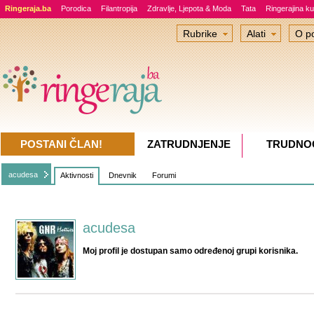
Ringeraja.ba
Porodica
Filantropija
Zdravlje, Ljepota & Moda
Tata
Ringerajina ku
Rubrike
Alati
O po
POSTANI ČLAN!
ZATRUDNJENJE
TRUDNO
acudesa
Aktivnosti
Dnevnik
Forumi
acudesa
Moj profil je dostupan samo određenoj grupi korisnika.