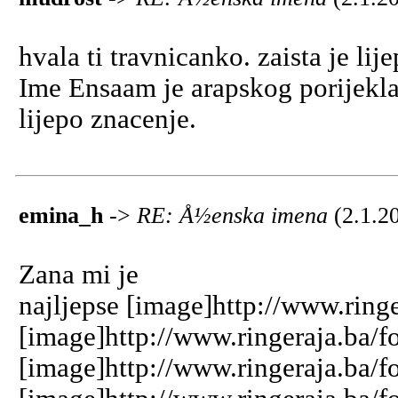
hvala ti travnicanko. zaista je li
Ime Ensaam je arapskog porijekla
lijepo znacenje.
emina_h
->
RE: Å½enska imena
(2.1.2
Zana mi je
najljepse [image]http://www.ring
[image]http://www.ringeraja.ba/f
[image]http://www.ringeraja.ba/f