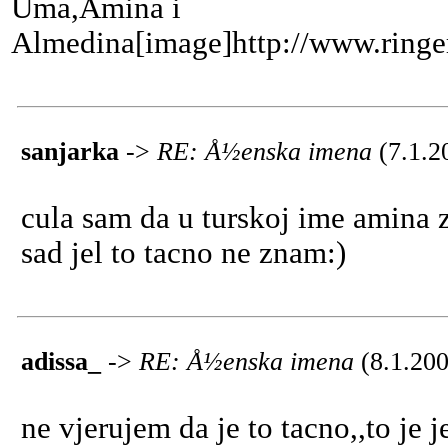
Uma,Amina i
Almedina[image]http://www.ringer
sanjarka
->
RE: Å½enska imena
(7.1.2
cula sam da u turskoj ime amina z
sad jel to tacno ne znam:)
adissa_
->
RE: Å½enska imena
(8.1.20
ne vjerujem da je to tacno,,to je 