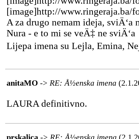
[image]http://www.ringeraja.ba/f
[image]http://www.ringeraja.ba/f
A za drugo nemam ideja, sviÄ‘a m
Nura - e to mi se veÄ‡ ne sviÄ‘a
Lijepa imena su Lejla, Emina, Nejr
anitaMO
->
RE: Å½enska imena
(2.1.2
LAURA definitivno.
prskalica
->
RE: Å½enska imena
(2.1.