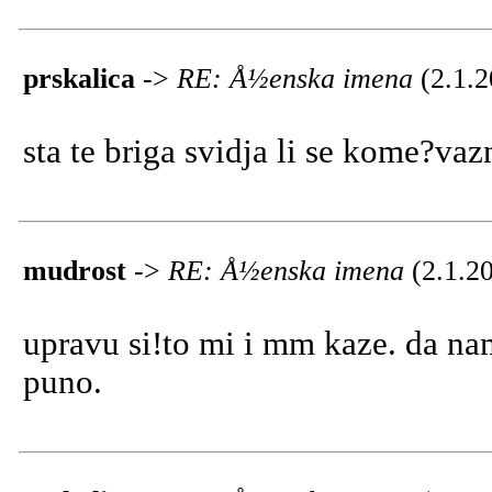
prskalica
->
RE: Å½enska imena
(2.1.
sta te briga svidja li se kome?vaz
mudrost
->
RE: Å½enska imena
(2.1.2
upravu si!to mi i mm kaze. da nam
puno.