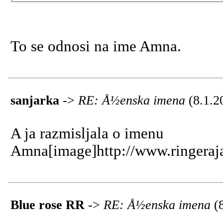
To se odnosi na ime Amna.
sanjarka
->
RE: Å½enska imena
(8.1.2
A ja razmisljala o imenu
Amna[image]http://www.ringeraja
Blue rose RR
->
RE: Å½enska imena
(