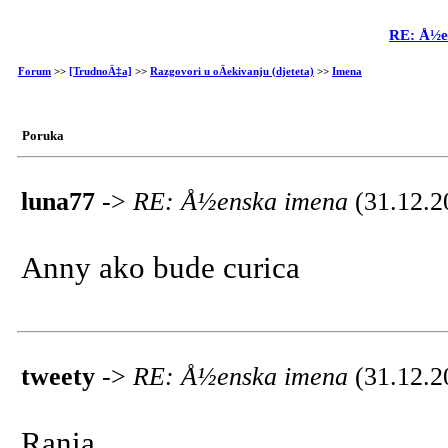
RE: Å½e
Forum
>>
[TrudnoÄ‡a]
>>
Razgovori u oÄekivanju (djeteta)
>>
Imena
Poruka
luna77
->
RE: Å½enska imena
(31.12.2
Anny ako bude curica
tweety
->
RE: Å½enska imena
(31.12.2
Rania