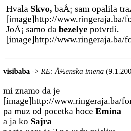
Hvala
Skvo,
baÅ¡ sam opalila tra
[image]http://www.ringeraja.ba/f
JoÅ¡ samo da
bezelye
potvrdi.
[image]http://www.ringeraja.ba/f
visibaba
->
RE: Å½enska imena
(9.1.20
mi znamo da je
[image]http://www.ringeraja.ba/fo
pa muz od pocetka hoce
Emina
a ja ko
Sajra