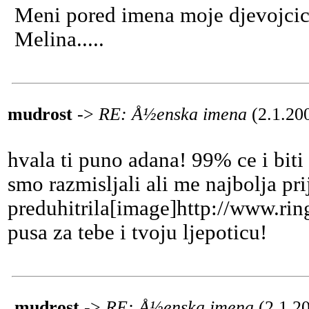
Meni pored imena moje djevojcic
Melina.....
mudrost
->
RE: Å½enska imena
(2.1.20
hvala ti puno adana! 99% ce i biti 
smo razmisljali ali me najbolja prij
preduhitrila[image]http://www.rin
pusa za tebe i tvoju ljepoticu!
mudrost
->
RE: Å½enska imena
(2.1.2