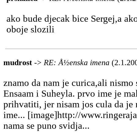
ako bude djecak bice Sergej,a ak
oboje slozili
mudrost
->
RE: Å½enska imena
(2.1.20
znamo da nam je curica,ali nismo s
Ensaam i Suheyla. prvo ime je malo
prihvatiti, jer nisam jos cula da je
ime... [image]http://www.ringeraj
nama se puno svidja...