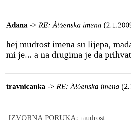
Adana
->
RE: Å½enska imena
(2.1.200
hej mudrost imena su lijepa, mada
mi je... a na drugima je da prihvat
travnicanka
->
RE: Å½enska imena
(2.
IZVORNA PORUKA: mudrost