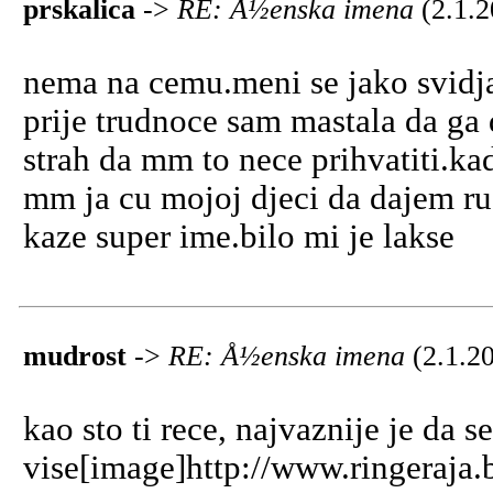
prskalica
->
RE: Å½enska imena
(2.1.
nema na cemu.meni se jako svidja 
prije trudnoce sam mastala da ga
strah da mm to nece prihvatiti.kad
mm ja cu mojoj djeci da dajem ru
kaze super ime.bilo mi je lakse
mudrost
->
RE: Å½enska imena
(2.1.2
kao sto ti rece, najvaznije je da 
vise[image]http://www.ringeraja.