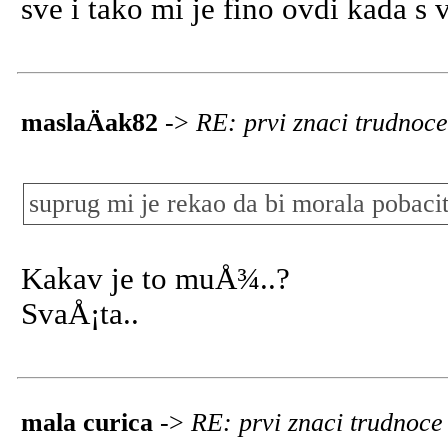
sve i tako mi je fino ovdi kada 
maslaÄak82
->
RE: prvi znaci trudnoc
suprug mi je rekao da bi morala pobacit 
Kakav je to muÅ¾..?
SvaÅ¡ta..
mala curica
->
RE: prvi znaci trudnoc