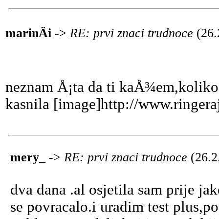
marinÄi
->
RE: prvi znaci trudnoce
(26.
neznam Å¡ta da ti kaÅ¾em,koliko 
kasnila [image]http://www.ringera
mery_
->
RE: prvi znaci trudnoce
(26.2
dva dana .al osjetila sam prije j
se povracalo.i uradim test plus,p