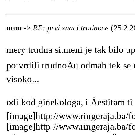
mnn
->
RE: prvi znaci trudnoce
(25.2.2
mery trudna si.meni je tak bilo up
potvrdili trudnoÄu odmah tek se m
visoko...
odi kod ginekologa, i Äestitam ti
[image]http://www.ringeraja.ba/f
[image]http://www.ringeraja.ba/f