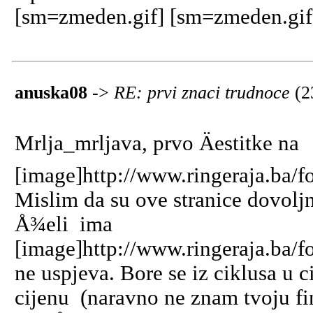
[sm=zmeden.gif] [sm=zmeden.gif
anuska08
->
RE: prvi znaci trudnoce
(2
Mrlja_mrljava, prvo Äestitke na
[image]http://www.ringeraja.ba/f
Mislim da su ove stranice dovolj
Å¾eli ima
[image]http://www.ringeraja.ba/f
ne uspjeva. Bore se iz ciklusa u c
cijenu (naravno ne znam tvoju fina