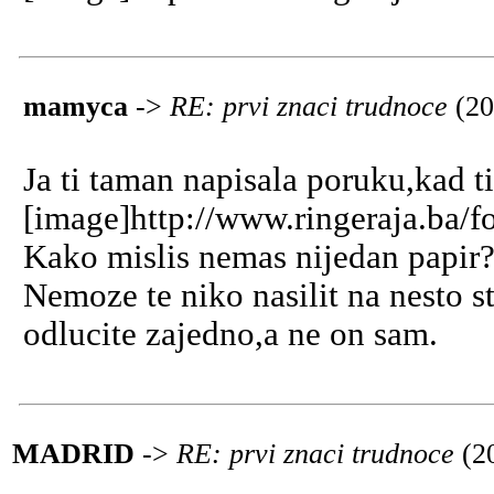
mamyca
->
RE: prvi znaci trudnoce
(20
Ja ti taman napisala poruku,kad ti
[image]http://www.ringeraja.ba/f
Kako mislis nemas nijedan papir?
Nemoze te niko nasilit na nesto s
odlucite zajedno,a ne on sam.
MADRID
->
RE: prvi znaci trudnoce
(2