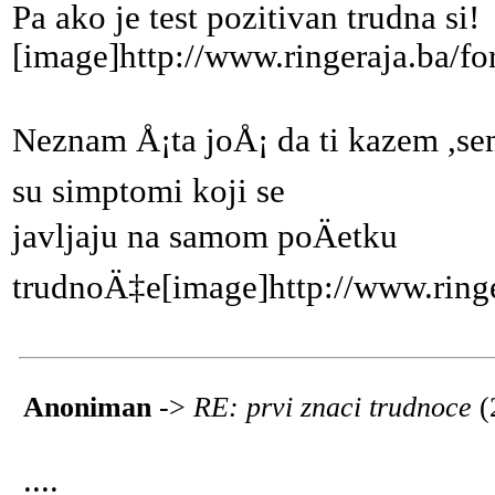
Pa ako je test pozitivan trudna si!
[image]http://www.ringeraja.ba/fo
Neznam Å¡ta joÅ¡ da ti kazem ,sem 
su simptomi koji se
javljaju na samom poÄetku
trudnoÄ‡e[image]http://www.ringe
Anoniman
->
RE: prvi znaci trudnoce
(
....