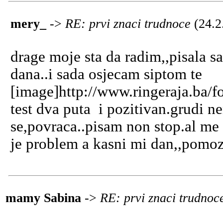
mery_
->
RE: prvi znaci trudnoce
(24.2
drage moje sta da radim,,pisala 
dana..i sada osjecam siptom te
[image]http://www.ringeraja.ba/f
test dva puta i pozitivan.grudi 
se,povraca..pisam non stop.al me 
je problem a kasni mi dan,,pomoz
mamy Sabina
->
RE: prvi znaci trudno