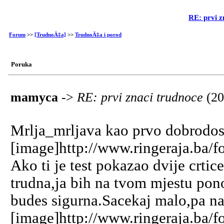
RE: prvi z
Forum
>>
[TrudnoÄ‡a]
>>
TrudnoÄ‡a i porod
Poruka
mamyca
->
RE: prvi znaci trudnoce
(20
Mrlja_mrljava kao prvo dobrodos
[image]http://www.ringeraja.ba/f
Ako ti je test pokazao dvije crtic
trudna,ja bih na tvom mjestu ponov
budes sigurna.Sacekaj malo,pa na
[image]http://www.ringeraja.ba/f