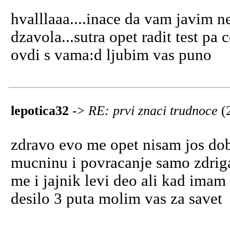
hvalllaaa....inace da vam javim 
dzavola...sutra opet radit test pa
ovdi s vama:d ljubim vas puno
lepotica32
->
RE: prvi znaci trudnoce
(
zdravo evo me opet nisam jos dob
mucninu i povracanje samo zdriga
me i jajnik levi deo ali kad imam
desilo 3 puta molim vas za savet