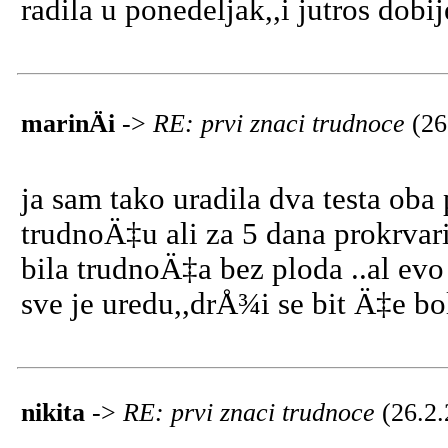
radila u ponedeljak,,i jutros dobi
marinÄi
->
RE: prvi znaci trudnoce
(26
ja sam tako uradila dva testa oba
trudnoÄ‡u ali za 5 dana prokrvaril
bila trudnoÄ‡a bez ploda ..al ev
sve je uredu,,drÅ¾i se bit Ä‡e bo
nikita
->
RE: prvi znaci trudnoce
(26.2