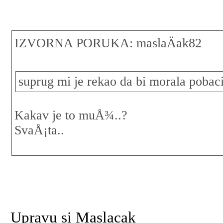
IZVORNA PORUKA: maslaÄak82
suprug mi je rekao da bi morala pobacit
Kakav je to muÅ¾..?
SvaÅ¡ta..
Upravu si Maslacak