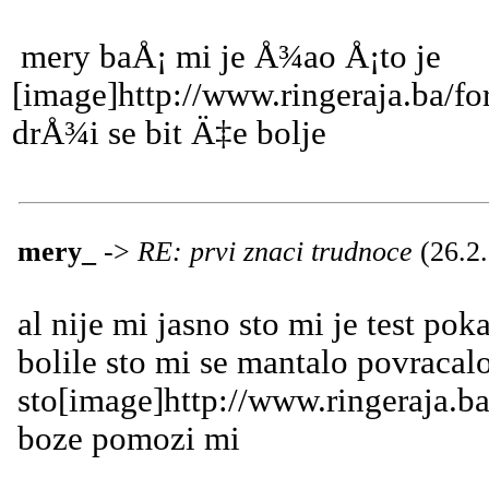
mery baÅ¡ mi je Å¾ao Å¡to je
[image]http://www.ringeraja.ba/f
drÅ¾i se bit Ä‡e bolje
mery_
->
RE: prvi znaci trudnoce
(26.2
al nije mi jasno sto mi je test p
bolile sto mi se mantalo povracal
sto[image]http://www.ringeraja.b
boze pomozi mi