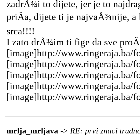
zadrÅ¾i to dijete, jer je to najd
priÄa, dijete ti je najvaÅ¾nije, 
srca!!!!
I zato drÅ¾im ti fige da sve proÄ
[image]http://www.ringeraja.ba/f
[image]http://www.ringeraja.ba/f
[image]http://www.ringeraja.ba/f
[image]http://www.ringeraja.ba/f
[image]http://www.ringeraja.ba/f
mrlja_mrljava
->
RE: prvi znaci trud