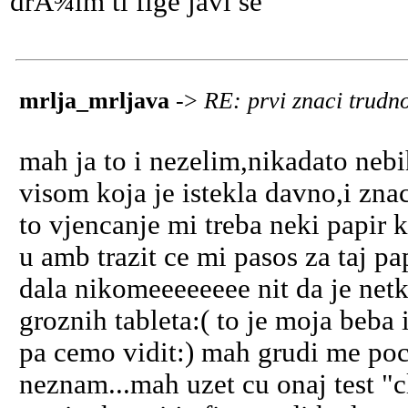
drÅ¾im ti fige javi se
mrlja_mrljava
->
RE: prvi znaci trud
mah ja to i nezelim,nikadato nebi
visom koja je istekla davno,i zn
to vjencanje mi treba neki papir 
u amb trazit ce mi pasos za taj pa
dala nikomeeeeeeee nit da je netk
groznih tableta:( to je moja beba
pa cemo vidit:) mah grudi me poce
neznam...mah uzet cu onaj test "c