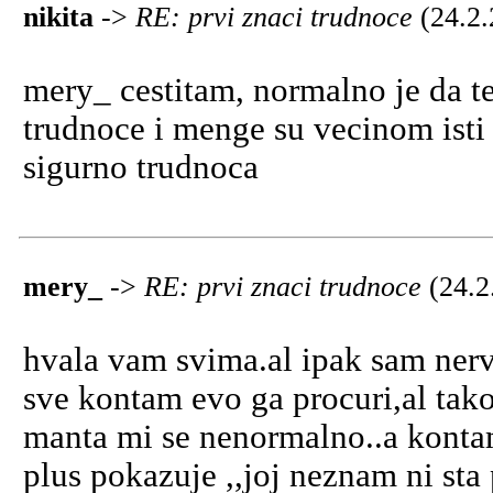
nikita
->
RE: prvi znaci trudnoce
(24.2
mery_ cestitam, normalno je da t
trudnoce i menge su vecinom isti 
sigurno trudnoca
mery_
->
RE: prvi znaci trudnoce
(24.2
hvala vam svima.al ipak sam ner
sve kontam evo ga procuri,al tako
manta mi se nenormalno..a kontam 
plus pokazuje ,,joj neznam ni st