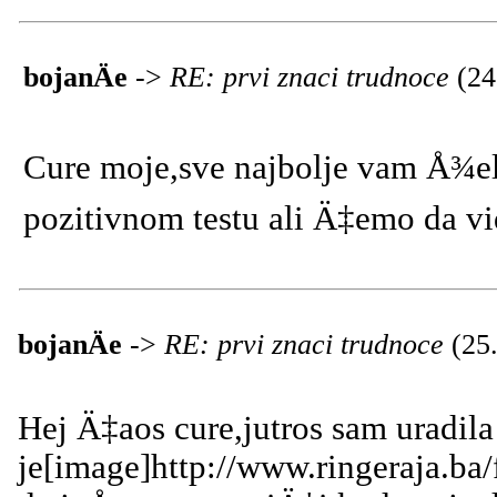
bojanÄe
->
RE: prvi znaci trudnoce
(24
Cure moje,sve najbolje vam Å¾el
pozitivnom testu ali Ä‡emo da v
bojanÄe
->
RE: prvi znaci trudnoce
(25
Hej Ä‡aos cure,jutros sam uradila
je[image]http://www.ringeraja.ba/