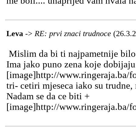
me boli.... unaprijed vam hvala n
Leva
->
RE: prvi znaci trudnoce
(26.3.
Mislim da bi ti najpametnije bilo 
Ima jako puno zena koje dobijaju
[image]http://www.ringeraja.ba/f
tri- cetiri mjeseca iako su trudne,
Nadam se da ce biti +
[image]http://www.ringeraja.ba/f