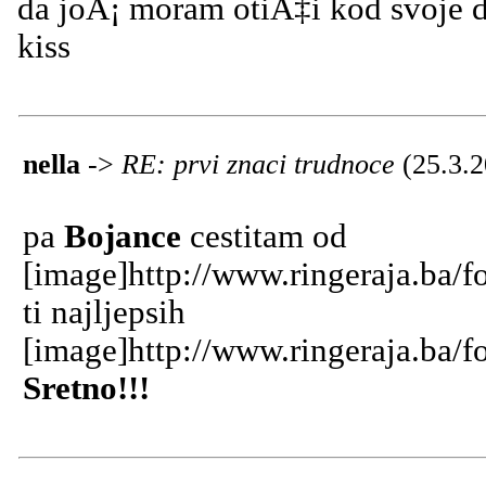
da joÅ¡ moram otiÄ‡i kod svoje 
kiss
nella
->
RE: prvi znaci trudnoce
(25.3.2
pa
Bojance
cestitam od
[image]http://www.ringeraja.ba/f
ti najljepsih
[image]http://www.ringeraja.ba/f
Sretno!!!