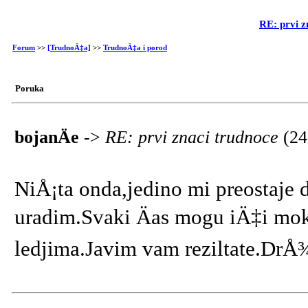
RE: prvi z
Forum
>>
[TrudnoÄ‡a]
>>
TrudnoÄ‡a i porod
Poruka
bojanÄe
->
RE: prvi znaci trudnoce
(24
NiÅ¡ta onda,jedino mi preostaje 
uradim.Svaki Äas mogu iÄ‡i mok
ledjima.Javim vam reziltate.DrÅ¾