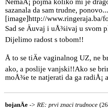
NemaÅ¡ pojma koliko mi je drago
sazanala da sam trudne, ponovo..
[image]http://www.ringeraja.ba/f
Sad se Äuvaj i uÅ¾ivaj u svom p
Dijelimo radost s tobom!!
Å to se tiÄe vaginalnog UZ, ne b
ako, a poslije vanjski!!Ako se br
moÅ¾e te natjerati da ga radiÅ¡ a
bojanÄe
->
RE: prvi znaci trudnoce
(26