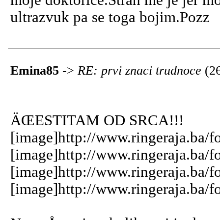
moje doktorice.Strah me je jer mo
ultrazvuk pa se toga bojim.Pozz
Emina85
->
RE: prvi znaci trudnoce
(2
ÄŒESTITAM OD SRCA!!!
[image]http://www.ringeraja.ba/f
[image]http://www.ringeraja.ba/f
[image]http://www.ringeraja.ba/f
[image]http://www.ringeraja.ba/f