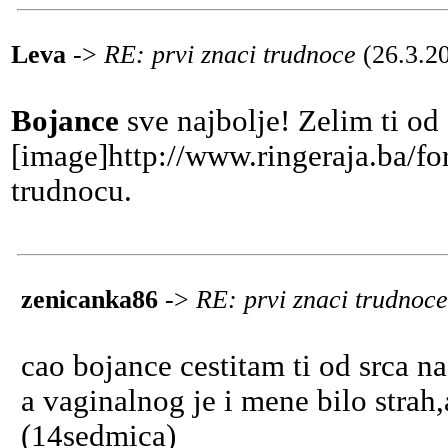
Leva
->
RE: prvi znaci trudnoce
(26.3.2
Bojance
sve najbolje! Zelim ti od
[image]http://www.ringeraja.ba/fo
trudnocu.
zenicanka86
->
RE: prvi znaci trudnoc
cao bojance cestitam ti od srca n
a vaginalnog je i mene bilo strah
(14sedmica)