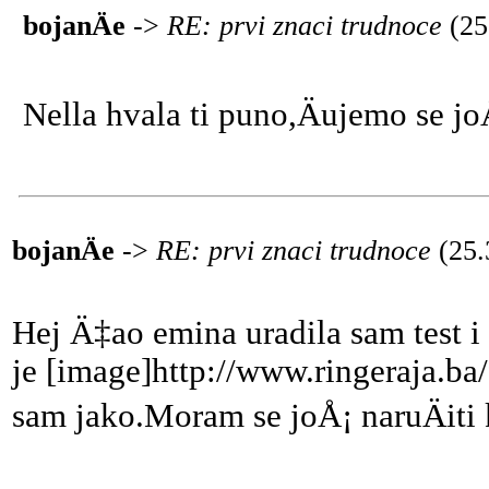
bojanÄe
->
RE: prvi znaci trudnoce
(25
Nella hvala ti puno,Äujemo se j
bojanÄe
->
RE: prvi znaci trudnoce
(25.
Hej Ä‡ao emina uradila sam test 
je [image]http://www.ringeraja.ba
sam jako.Moram se joÅ¡ naruÄiti