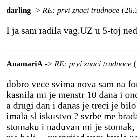
darling
->
RE: prvi znaci trudnoce
(26.
I ja sam radila vag.UZ u 5-toj ned
AnamariA
->
RE: prvi znaci trudnoce
dobro vece svima nova sam na foru
kasnila mi je menstr 10 dana i on
a drugi dan i danas je treci je bilo
imala sl iskustvo ? svrbe me bra
stomaku i naduvan mi je stomak,