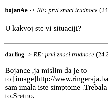
bojanÄe
->
RE: prvi znaci trudnoce
(24
U kakvoj ste vi situaciji?
darling
->
RE: prvi znaci trudnoce
(24.
Bojance ,ja mislim da je to
to [image]http://www.ringeraja.ba
sam imala iste simptome .Trebala 
to.Sretno.