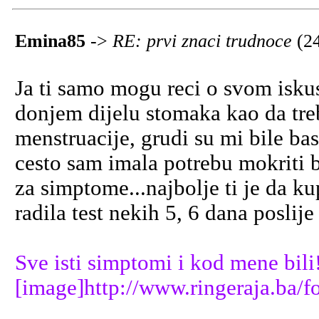
Emina85
->
RE: prvi znaci trudnoce
(2
Ja ti samo mogu reci o svom iskus
donjem dijelu stomaka kao da tre
menstruacije, grudi su mi bile bas 
cesto sam imala potrebu mokriti b
za simptome...najbolje ti je da kup
radila test nekih 5, 6 dana posli
Sve isti simptomi i kod mene bili
[image]http://www.ringeraja.ba/f