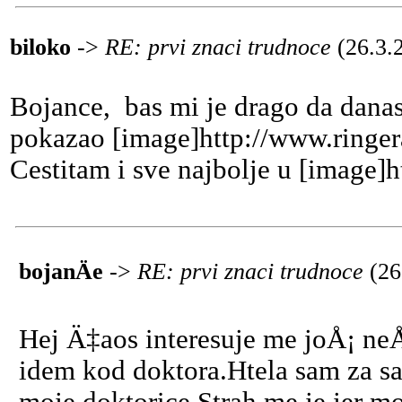
biloko
->
RE: prvi znaci trudnoce
(26.3.
Bojance, bas mi je drago da danas
pokazao [image]http://www.ringera
Cestitam i sve najbolje u [image]
bojanÄe
->
RE: prvi znaci trudnoce
(26
Hej Ä‡aos interesuje me joÅ¡ neÅ
idem kod doktora.Htela sam za sa