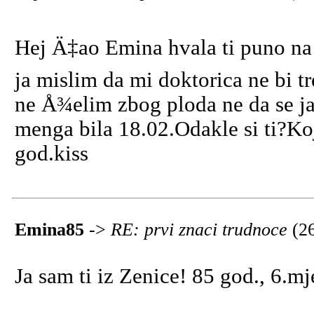
Hej Ä‡ao Emina hvala ti puno na 
ja mislim da mi doktorica ne bi tr
ne Å¾elim zbog ploda ne da se ja
menga bila 18.02.Odakle si ti?Ko
god.kiss
Emina85
->
RE: prvi znaci trudnoce
(2
Ja sam ti iz Zenice! 85 god., 6.m