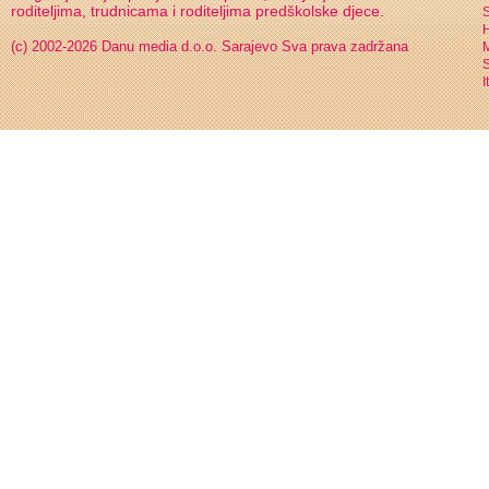
roditeljima, trudnicama i roditeljima predškolske djece.
S
H
(c) 2002-2026 Danu media d.o.o. Sarajevo
Sva prava zadržana
S
I