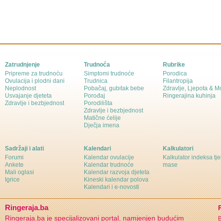
Zatrudnjenje
Trudnoća
Rubrike
Pripreme za trudnoću
Simptomi trudnoće
Porodica
Ovulacija i plodni dani
Trudnica
Filantropija
Neplodnost
Pobačaj, gubitak bebe
Zdravlje, Ljepota & 
Usvajanje djeteta
Porođaj
Ringerajina kuhinja
Zdravlje i bezbjednost
Porodilišta
Zdravlje i bezbjednost
Matične ćelije
Dječja imena
Sadržaji i alati
Kalendari
Kalkulatori
Forumi
Kalendar ovulacije
Kalkulator indeksa tj
Ankete
Kalendar trudnoće
mase
Mali oglasi
Kalendar razvoja djeteta
Igrice
Kineski kalendar polova
Kalendari i e-novosti
Ringeraja.ba
Ringeraja.ba je specijalizovani portal, namjenjen budućim
B