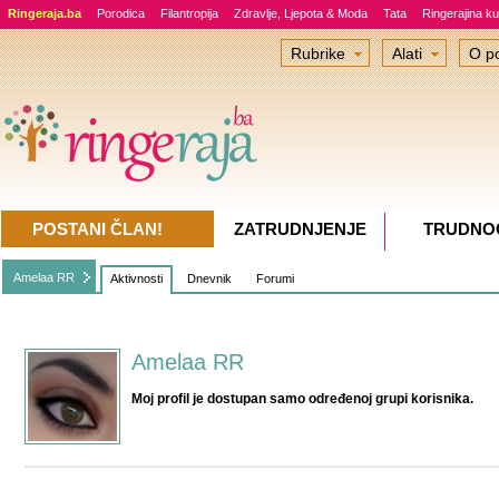
Ringeraja.ba
Porodica
Filantropija
Zdravlje, Ljepota & Moda
Tata
Ringerajina ku
Rubrike
Alati
O po
POSTANI ČLAN!
ZATRUDNJENJE
TRUDNO
Amelaa RR
Aktivnosti
Dnevnik
Forumi
Amelaa RR
Moj profil je dostupan samo određenoj grupi korisnika.