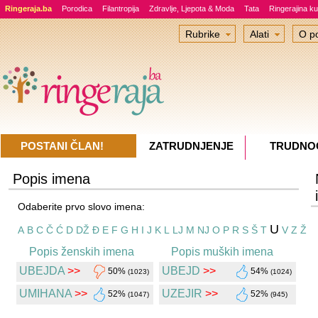
Ringeraja.ba
Porodica
Filantropija
Zdravlje, Ljepota & Moda
Tata
Ringerajina ku
Rubrike
Alati
O po
POSTANI ČLAN!
ZATRUDNJENJE
TRUDNO
Popis imena
Odaberite prvo slovo imena:
U
A
B
C
Č
Ć
D
DŽ
Đ
E
F
G
H
I
J
K
L
LJ
M
NJ
O
P
R
S
Š
T
V
Z
Ž
Popis ženskih imena
Popis muških imena
UBEJDA
>>
UBEJD
>>
50%
54%
(1023)
(1024)
UMIHANA
>>
UZEJIR
>>
52%
52%
(1047)
(945)