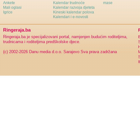
Ankete
Kalendar trudnoće
mase
Mali oglasi
Kalendar razvoja djeteta
Igrice
Kineski kalendar polova
Kalendari i e-novosti
Ringeraja.ba
Ringeraja.ba je specijalizovani portal, namjenjen budućim roditeljima,
B
trudnicama i roditeljima predškolske djece.
S
H
(c) 2002-2026 Danu media d.o.o. Sarajevo
Sva prava zadržana
S
I