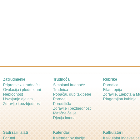
Zatrudnjenje
Trudnoća
Rubrike
Pripreme za trudnoću
Simptomi trudnoće
Porodica
Ovulacija i plodni dani
Trudnica
Filantropija
Neplodnost
Pobačaj, gubitak bebe
Zdravlje, Ljepota & 
Usvajanje djeteta
Porođaj
Ringerajina kuhinja
Zdravlje i bezbjednost
Porodilišta
Zdravlje i bezbjednost
Matične ćelije
Dječja imena
Sadržaji i alati
Kalendari
Kalkulatori
Forumi
Kalendar ovulacije
Kalkulator indeksa tj