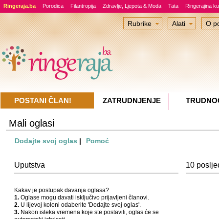
Ringeraja.ba
Porodica
Filantropija
Zdravlje, Ljepota & Moda
Tata
Ringerajina ku
Rubrike
Alati
O po
POSTANI ČLAN!
ZATRUDNJENJE
TRUDNO
Mali oglasi
Dodajte svoj oglas
|
Pomoć
Uputstva
10 poslje
Kakav je postupak davanja oglasa?
1.
Oglase mogu davati isključivo prijavljeni članovi.
2.
U lijevoj koloni odaberite 'Dodajte svoj oglas'.
3.
Nakon isteka vremena koje ste postavili, oglas će se