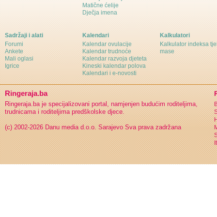
Matične ćelije
Dječja imena
Sadržaji i alati
Kalendari
Kalkulatori
Forumi
Kalendar ovulacije
Kalkulator indeksa tj
Ankete
Kalendar trudnoće
mase
Mali oglasi
Kalendar razvoja djeteta
Igrice
Kineski kalendar polova
Kalendari i e-novosti
Ringeraja.ba
Ringeraja.ba je specijalizovani portal, namjenjen budućim roditeljima,
B
trudnicama i roditeljima predškolske djece.
S
H
(c) 2002-2026 Danu media d.o.o. Sarajevo
Sva prava zadržana
S
I