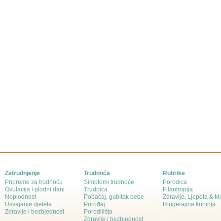
Zatrudnjenje
Trudnoća
Rubrike
Pripreme za trudnoću
Simptomi trudnoće
Porodica
Ovulacija i plodni dani
Trudnica
Filantropija
Neplodnost
Pobačaj, gubitak bebe
Zdravlje, Ljepota & 
Usvajanje djeteta
Porođaj
Ringerajina kuhinja
Zdravlje i bezbjednost
Porodilišta
Zdravlje i bezbjednost