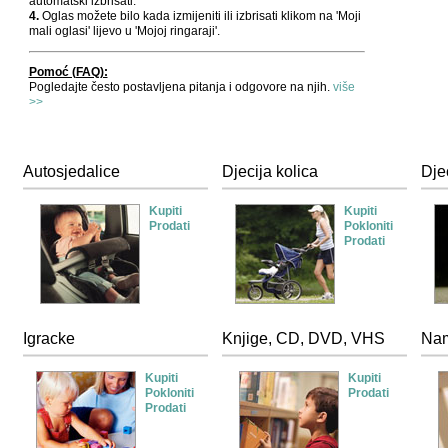
automatski izbrisati.
4.
Oglas možete bilo kada izmijeniti ili izbrisati klikom na 'Moji
mali oglasi' lijevo u 'Mojoj ringaraji'.
Pomoć (FAQ):
Pogledajte često postavljena pitanja i odgovore na njih.
više
>>
Autosjedalice
Djecija kolica
Dje
Kupiti
Kupiti
Prodati
Pokloniti
Prodati
Igracke
Knjige, CD, DVD, VHS
Nam
Kupiti
Kupiti
Pokloniti
Prodati
Prodati