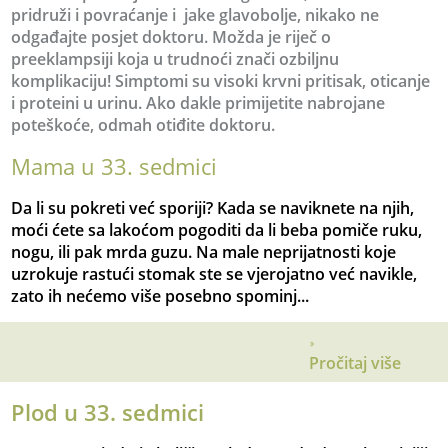
pridruži i povraćanje i jake glavobolje, nikako ne
odgađajte posjet doktoru. Možda je riječ o
preeklampsiji koja u trudnoći znači ozbiljnu
komplikaciju! Simptomi su visoki krvni pritisak, oticanje
i proteini u urinu. Ako dakle primijetite nabrojane
poteškoće, odmah otiđite doktoru.
Mama u 33. sedmici
Da li su pokreti već sporiji? Kada se naviknete na njih,
moći ćete sa lakoćom pogoditi da li beba pomiče ruku,
nogu, ili pak mrda guzu. Na male neprijatnosti koje
uzrokuje rastući stomak ste se vjerojatno već navikle,
zato ih nećemo više posebno spominj...
Pročitaj više
Plod u 33. sedmici