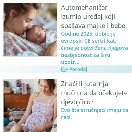
Automehaničar
izumio uređaj koji
spašava majke i bebe
Godine 2025. dobio je
evropski CE sertifikat,
čime je potvrđena njegova
bezbjednost za širu
upotr...
Porođaj
Znači li jutarnja
mučnina da očekujete
djevojčicu?
Evo šta stručnjaci imaju za
reći.