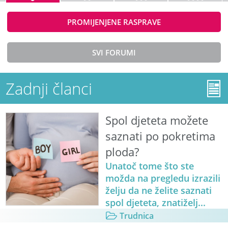
PROMIJENJENE RASPRAVE
SVI FORUMI
Zadnji članci
Spol djeteta možete
saznati po pokretima
ploda?
Unatoč tome što ste
možda na pregledu izrazili
želju da ne želite saznati
spol djeteta, znatiželj...
Trudnica