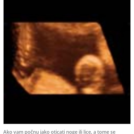
Ako vam počnu jako oticati noge ili lice, a tome se