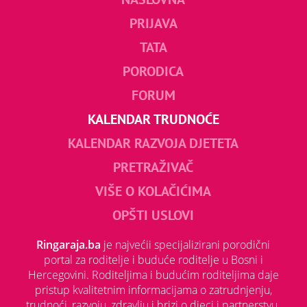
PRIJAVA
TATA
PORODICA
FORUM
KALENDAR TRUDNOĆE
KALENDAR RAZVOJA DJETETA
PRETRAŽIVAČ
VIŠE O KOLAČIĆIMA
OPŠTI USLOVI
Ringaraja.ba
je najvećii specijalizirani porodični
portal za roditelje i buduće roditelje u Bosni i
Hercegovini. Roditeljima i budućim roditeljima daje
pristup kvalitetnim informacijama o zatrudnjenju,
trudnoći, razvoju, zdravlju i brizi o djeci i partnerstvu.