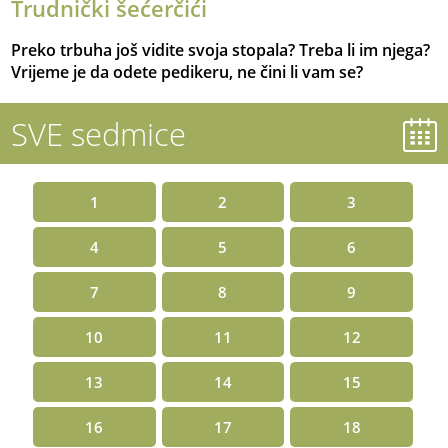
Trudnički šećerčići
Preko trbuha još vidite svoja stopala? Treba li im njega?
Vrijeme je da odete pedikeru, ne čini li vam se?
SVE sedmice
1
2
3
4
5
6
7
8
9
10
11
12
13
14
15
16
17
18