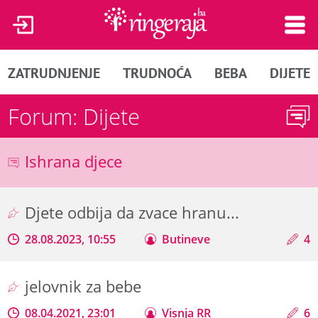
ZATRUDNJENJE
TRUDNOĆA
BEBA
DIJETE
Forum: Dijete
Ishrana djece
Djete odbija da zvace hranu...
28.08.2023, 10:55
Butineve
4
jelovnik za bebe
08.04.2021, 23:01
Visnja RR
6