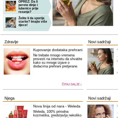
OPREZ: Da li
perete dinje i
lubenice prije
rezanja?
Želite li da sporije
starite? Imajte više
djece!
Zdravlje
Novi sadržaji
Kupovanje dodataka prehrani
Ne trebate mnogo vremena
provesti na internetu da shvatite
kako su mnoge izjave o
dodacima prehrani pretjerane.
ČITAJ DALJE
Njega
Novi sadržaji
Nova linija od nara - Weleda
Weleda, 100% prirodna
kozmetika, predstavlja nekoliko