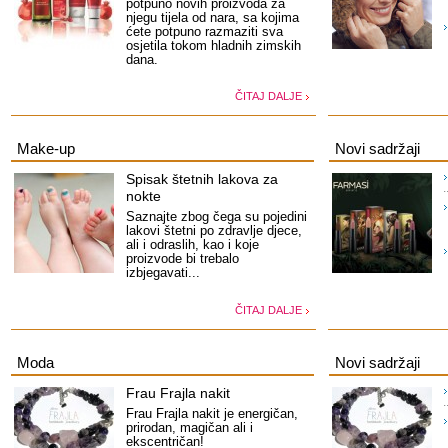
potpuno novih proizvoda za
njegu tijela od nara, sa kojima
ćete potpuno razmaziti sva
osjetila tokom hladnih zimskih
dana.
ČITAJ DALJE
Make-up
Novi sadržaji
Spisak štetnih lakova za
nokte
Saznajte zbog čega su pojedini
lakovi štetni po zdravlje djece,
ali i odraslih, kao i koje
proizvode bi trebalo
izbjegavati...
ČITAJ DALJE
Moda
Novi sadržaji
Frau Frajla nakit
Frau Frajla nakit je energičan,
prirodan, magičan ali i
ekscentričan!