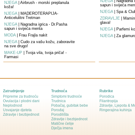
NJEGA
|
Nagradna i
NJEGA
|
Airbrush - morski preplanula
sapun i svijeća men
koža!
NJEGA
|
Spa & Club
NJEGA
|
MADEROTERAPIJA-
Anticelulitni Tretman
ZDRAVLJE
|
Mamina
glava!
NJEGA
|
Nagradna igrica - Dr.Pasha
sapun i svijeća menta
NJEGA
|
Parfemi koj
MODA
|
Frau Frajla nakit
NJEGA
|
Za glamuro
NJEGA
|
Čudo za vašu kožu, zaboravite
na sve drugo!
MAKE-UP
|
Tvoja vila, tvoja priča! -
Farmasi
Zatrudnjenje
Trudnoća
Rubrike
Pripreme za trudnoću
Simptomi trudnoće
Porodica
Ovulacija i plodni dani
Trudnica
Filantropija
Neplodnost
Pobačaj, gubitak bebe
Zdravlje, Ljepota & 
Usvajanje djeteta
Porođaj
Ringerajina kuhinja
Zdravlje i bezbjednost
Porodilišta
Zdravlje i bezbjednost
Matične ćelije
Dječja imena