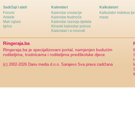
Sadržaji i alati
Kalendari
Kalkulatori
Forumi
Kalendar ovulacije
Kalkulator indeksa tj
Ankete
Kalendar trudnoće
mase
Mali oglasi
Kalendar razvoja djeteta
Igrice
Kineski kalendar polova
Kalendari i e-novosti
Ringeraja.ba
Ringeraja.ba je specijalizovani portal, namjenjen budućim
B
roditeljima, trudnicama i roditeljima predškolske djece.
S
H
(c) 2002-2026 Danu media d.o.o. Sarajevo
Sva prava zadržana
S
I