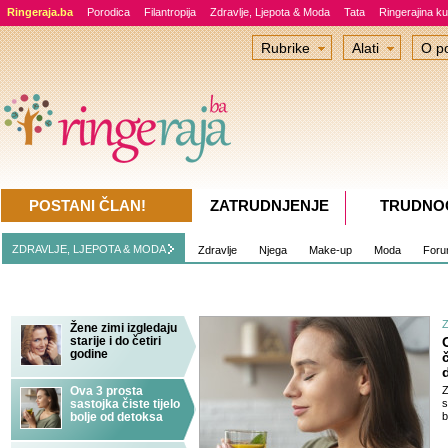
Ringeraja.ba
Porodica
Filantropija
Zdravlje, Ljepota & Moda
Tata
Ringerajina ku
Rubrike
Alati
O po
POSTANI ČLAN!
ZATRUDNJENJE
TRUDNO
ZDRAVLJE, LJEPOTA & MODA
Zdravlje
Njega
Make-up
Moda
For
Žene zimi izgledaju
starije i do četiri
godine
č
Ova 3 prosta
Z
sastojka čiste tijelo
s
bolje od detoksa
b