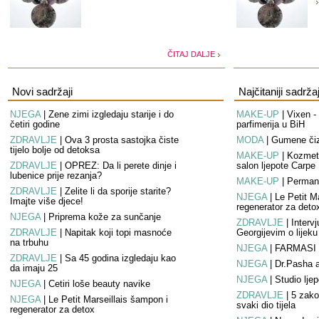
ČITAJ DALJE
Novi sadržaji
Najčitaniji sadržaj
NJEGA
|
Žene zimi izgledaju starije i do
MAKE-UP
|
Vixen - 
četiri godine
parfimerija u BiH
ZDRAVLJE
|
Ova 3 prosta sastojka čiste
MODA
|
Gumene čiz
tijelo bolje od detoksa
MAKE-UP
|
Kozmeti
ZDRAVLJE
|
OPREZ: Da li perete dinje i
salon ljepote Carpe
lubenice prije rezanja?
MAKE-UP
|
Perman
ZDRAVLJE
|
Želite li da sporije starite?
NJEGA
|
Le Petit M
Imajte više djece!
regenerator za deto
NJEGA
|
Priprema kože za sunčanje
ZDRAVLJE
|
Interv
ZDRAVLJE
|
Napitak koji topi masnoće
Georgijevim o lijek
na trbuhu
NJEGA
|
FARMASI 
ZDRAVLJE
|
Sa 45 godina izgledaju kao
NJEGA
|
Dr.Pasha a
da imaju 25
NJEGA
|
Studio ljep
NJEGA
|
Četiri loše beauty navike
ZDRAVLJE
|
5 zako
NJEGA
|
Le Petit Marseillais šampon i
svaki dio tijela
regenerator za detox