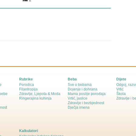
2
Rubrike
Beba
Dijete
e
Porodica
Sve o bebama
Odgoj, razvo
Filantropija
Dojenje i dohrana
Vrtić
 bebe
Zdravlje, Ljepota & Moda
Mama poslije porođaja
Škola
Ringerajina kuhinja
Vrtić, jaslice
Zdravlje i 
Zdravlje i bezbjednost
dnost
Dječja imena
Kalkulatori