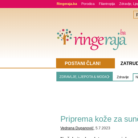
Ringeraja.ba
Porodica
Filantropija
Zdravlje, Lj
POSTANI ČLAN!
ZATRU
ZDRAVLJE, LJEPOTA & MODA
Zdravlje
N
Priprema kože za sun
Vedrana Dupanović
, 5.7.2023