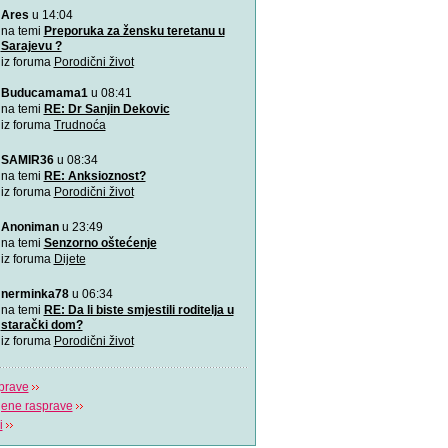
Ares
u 14:04
VIDEO: 7 najboljih položaj
Zašto je važno u kojem pol
na temi
Preporuka za žensku teretanu u
porađamo? Koji su najbolj
Sarajevu ?
iz foruma
Porodični život
2000 grudnjaka, 2000 priča
Buducamama1
u 08:41
\"Podrška koju volim\"
na temi
RE: Dr Sanjin Dekovic
iz foruma
Trudnoća
Napitak koji topi masnoće
SAMIR36
u 08:34
Najjači napitak koji topi 
na temi
RE: Anksioznost?
za 7 dana
iz foruma
Porodični život
Odlična animacija o trudn
Anoniman
u 23:49
Ovu zaista zanimljivu kratk
na temi
Senzorno oštećenje
prikazuje trudno
iz foruma
Dijete
Aplikacija “Moj kalendar 
nerminka78
u 06:34
Praćenje kalendara će biti
na temi
RE: Da li biste smjestili roditelja u
mobilnu aplikaciju
starački dom?
iz foruma
Porodični život
prave
jene rasprave
i