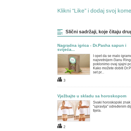
Klikni “Like” i dodaj svoj kom
Slični sadržaji, koje čitaju dru
Nagradna igrica - Dr.Pasha sapun i
svijeća...
I opet da se malo igramo
najsretnijem članu Ring
poklonimo ovaj sjajni p
Kako možete dobiti Dr.
set pr...
3
Vježbajte u skladu sa horoskopom
Svaki horoskopski znak
"upravlja" određenim di
tijela.
2