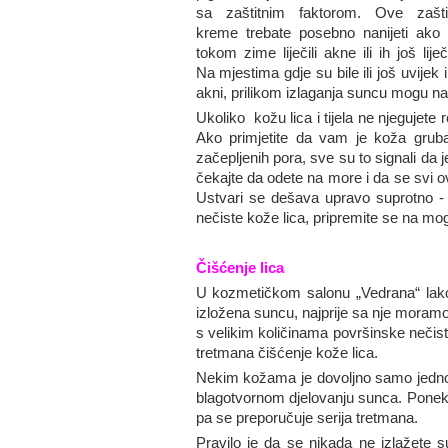
sa zaštitnim faktorom. Ove zašti
kreme trebate posebno nanijeti ako 
tokom zime liječili akne ili ih još liječ
Na mjestima gdje su bile ili još uvijek
akni, prilikom izlaganja suncu mogu nast
Ukoliko kožu lica i tijela ne njegujete r
Ako primjetite da vam je koža gruba n
začepljenih pora, sve su to signali da 
čekajte da odete na more i da se svi o
Ustvari se dešava upravo suprotno 
nečiste kože lica, pripremite se na mogu
Čišćenje lica
U kozmetičkom salonu „Vedrana“ lako 
izložena suncu, najprije sa nje moramo
s velikim količinama površinske nečist
tretmana čišćenje kože lica.
Nekim kožama je dovoljno samo jedno 
blagotvornom djelovanju sunca. Poneki 
pa se preporučuje serija tretmana.
Pravilo je da se nikada ne izlažete 