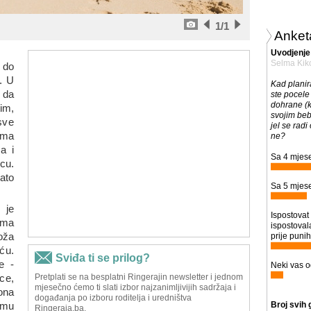
1
/1
Anket
Uvodjenje
Selma Kik
 do
. U
Kad planira
 da
ste pocele
dohrane (k
tim,
svojim beb
sve
jel se radi 
ima
ne?
a i
Sa 4 mjese
cu.
ato
Sa 5 mjese
 je
Ispostovat 
ama
ispostoval
oža
prije punih
ću.
že -
Neki vas o
ce,
ona
remu
Broj svih 