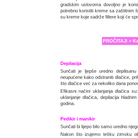
gradskim uslovoma dovoljno je koris
potrebno koristiti kreme sa zaštitnim f
su kreme koje sadrže filtere koji će sprij
PROČITAJ! > Kad
Depilacija
Sunčati je ljepše uredno depilisa
neupućene kako odstraniti dlačice, pri
što dlačice već za nekoliko dana ponovo „i
Efikasni načini uklanjanja dlačica su
uklanjanje dlačica, depilacija hladni
godina.
Pedikir i manikir
Sunčati bi lijepo bilo samo uredno njeg
Nakon što izujemo tešku zimsku ob