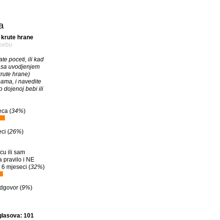
a
 krute hrane
oebu
te poceti, ili kad
 sa uvodjenjem
rute hrane)
ama, i navedite
o dojenoj bebi ili
ca (
34%
)
ci (
26%
)
cu ili sam
a pravilo i NE
 6 mjeseci (
32%
)
dgovor (
9%
)
glasova: 101