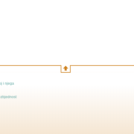
j i njega
bezbjednost