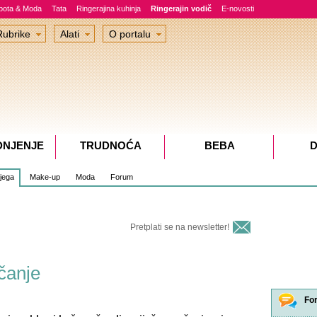
epota & Moda
Tata
Ringerajina kuhinja
Ringerajin vodič
E-novosti
Rubrike
Alati
O portalu
DNJENJE
TRUDNOĆA
BEBA
D
jega
Make-up
Moda
Forum
Pretplati se na newsletter!
čanje
Fo