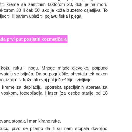
titi kreme sa zaštitnim faktorom 20, dok je na moru
aktorom 30 ili čak 50, ako je koža izuzetno osjetljiva. To
ečiti, ili barem ublažiti, pojavu fleka i pjega.
a prvi put posjetiti kozmetičara
nu kožu ruku i nogu. Mnoge mlade djevojke, potpuno
hvataju se brijača. Da su pogriješile, shvataju tek nakon
zbiju“ iz kože ali ovaj put još oštrije i vidljivije.
: kreme za depilaciju, upotreba specijalnih aparata za
m voskom, fotoepilacija i laser (za osobe starije od 18
ovana stopala i manikirane ruke.
uću, prvo se pitamo da li su nam stopala dovoljno