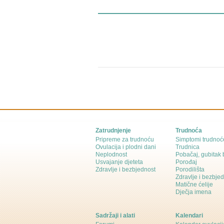
Zatrudnjenje
Trudnoća
Pripreme za trudnoću
Simptomi trudnoć
Ovulacija i plodni dani
Trudnica
Neplodnost
Pobačaj, gubitak
Usvajanje djeteta
Porođaj
Zdravlje i bezbjednost
Porodilišta
Zdravlje i bezbje
Matične ćelije
Dječja imena
Sadržaji i alati
Kalendari