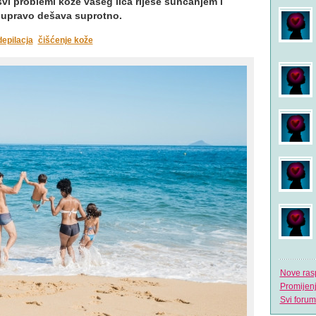
svi problemi kože vašeg lica riješe sunčanjem i
 upravo dešava suprotno.
depilacja
čišćenje kože
Nove ras
Promijen
Svi forum