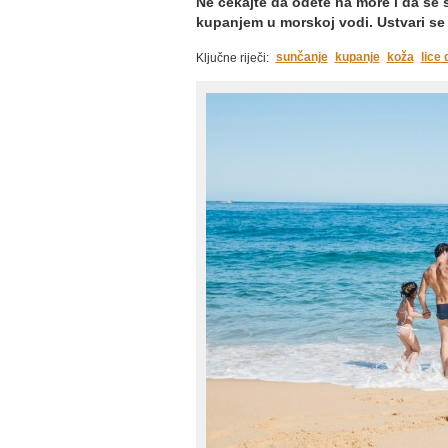
Ne čekajte da odete na more i da se 
kupanjem u morskoj vodi. Ustvari se
sunčanje
kupanje
koža
lice 
Ključne riječi: