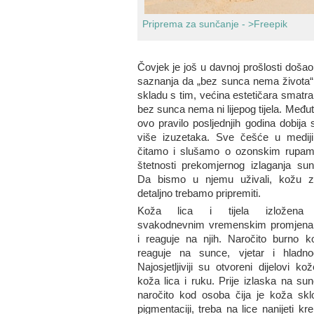
Priprema za sunčanje -
>Freepik
Čovjek je još u davnoj prošlosti došao
saznanja da „bez sunca nema života“
skladu s tim, većina estetičara smatra
bez sunca nema ni lijepog tijela. Među
ovo pravilo posljednjih godina dobija 
više izuzetaka. Sve češće u medij
čitamo i slušamo o ozonskim rupam
štetnosti prekomjernog izlaganja sun
Da bismo u njemu uživali, kožu z
detaljno trebamo pripremiti.
Koža lica i tijela izložena
svakodnevnim vremenskim promjen
i reaguje na njih. Naročito burno k
reaguje na sunce, vjetar i hladno
Najosjetljiviji su otvoreni dijelovi ko
koža lica i ruku. Prije izlaska na sun
naročito kod osoba čija je koža skl
pigmentaciji, treba na lice nanijeti k