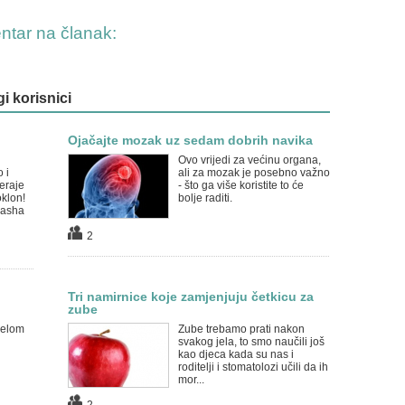
entar na članak:
gi korisnici
Ojačajte mozak uz sedam dobrih navika
Ovo vrijedi za većinu organa,
 i
ali za mozak je posebno važno
eraje
- što ga više koristite to će
oklon!
bolje raditi.
Pasha
2
Tri namirnice koje zamjenjuju četkicu za
zube
jelom
Zube trebamo prati nakon
svakog jela, to smo naučili još
kao djeca kada su nas i
roditelji i stomatolozi učili da ih
mor...