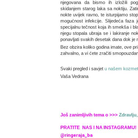
njegovana da bismo ih izložili pogl
skidanjem starog laka sa noktiju. Z
nokte uvijek ravno, te isturpijamo st
mogućnost infekcije. Slijedeća faza 
specijalnu tečnost koja ih smekša i 
njegu stopala ubraja se i lakiranje no
ponavljati svakih desetak dana dok je 
Bez obzira koliko godina imate, ove pri
zahvalno, a vi ćete zračiti smopouzdanj
Svaki pregled i savjet
u našem kozmet
Vaša Vedrana
Još zanimljivih tema o >>>
Zdravlju,
PRATITE NAS I NA INSTAGRAMU!
@ringeraja_ba