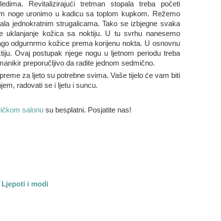
edima. Revitalizirajući tretman stopala treba početi
atim noge uronimo u kadicu sa toplom kupkom. Režemo
opala jednokratnim strugalicama. Tako se izbjegne svaka
je uklanjanje kožica sa noktiju. U tu svrhu nanesemo
blago odgurnrmo kožice prema korijenu nokta. U osnovnu
ktiju. Ovaj postupak njege nogu u ljetnom periodu treba
manikir preporučljivo da radite jednom sedmično.
preme za ljeto su potrebne svima. Vaše tijelo će vam biti
em, radovati se i ljetu i suncu.
ičkom salonu
su besplatni. Posjatite nas!
 Ljepoti i modi