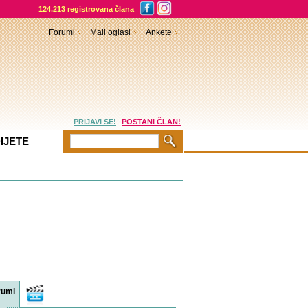
124.213 registrovana člana
Forumi
Mali oglasi
Ankete
PRIJAVI SE!
POSTANI ČLAN!
IJETE
rumi
Video
sadržaji