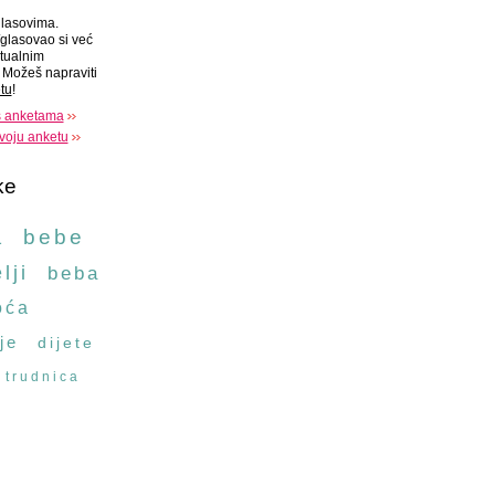
lasovima.
glasovao si već
tualnim
Možeš napraviti
tu
!
s anketama
voju anketu
ke
a
bebe
lji
beba
oća
je
dijete
trudnica