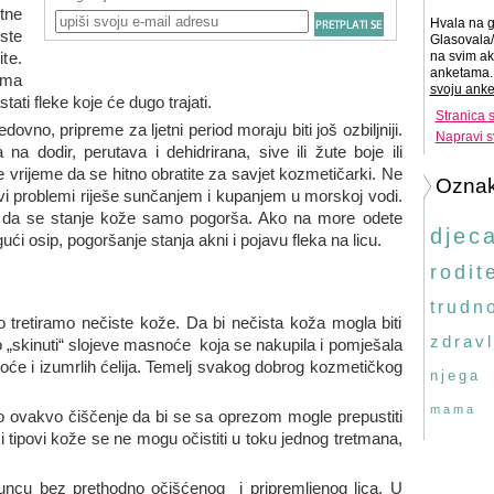
tne
Hvala na g
ste
Glasovala/
ite.
na svim ak
anketama. 
 ima
svoju anke
ati fleke koje će dugo trajati.
Stranica 
edovno, pripreme za ljetni period moraju biti još ozbiljniji.
Napravi s
a dodir, perutava i dehidrirana, sive ili žute boje ili
je vrijeme da se hitno obratite za savjet kozmetičarki. Ne
Ozna
vi problemi riješe sunčanjem i kupanjem u morskoj vodi.
- da se stanje kože samo pogorša. Ako na more odete
djec
ći osip, pogoršanje stanja akni i pojavu fleka na licu.
rodite
trudn
tretiramo nečiste kože. Da bi nečista koža mogla biti
zdravl
 „skinuti“ slojeve masnoće koja se nakupila i pomješala
oće i izumrlih ćelija. Temelj svakog dobrog kozmetičkog
njega
mama
ovakvo čiščenje da bi se sa oprezom mogle prepustiti
tipovi kože se ne mogu očistiti u toku jednog tretmana,
suncu bez prethodno očišćenog i pripremljenog lica. U