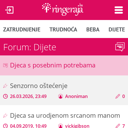
ZATRUDNJENJE
TRUDNOĆA
BEBA
DIJETE
Forum: Dijete
Djeca s posebnim potrebama
Senzorno oštećenje
26.03.2026, 23:49
Anoniman
0
Djeca sa urodjenom srcanom manom
04.09.2019, 10:49
vickigibson
7