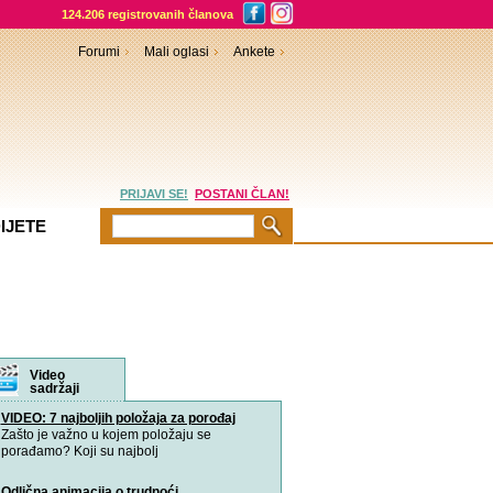
124.206 registrovanih članova
Forumi
Mali oglasi
Ankete
PRIJAVI SE!
POSTANI ČLAN!
IJETE
rumi
Video
sadržaji
VIDEO: 7 najboljih položaja za porođaj
Zašto je važno u kojem položaju se
porađamo? Koji su najbolj
Odlična animacija o trudnoći