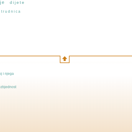
je
dijete
trudnica
j i njega
bezbjednost