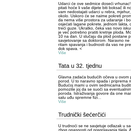
Udarci će ove sedmice doseći vrhunac!
pitati hoće li vaše dijete biti boksač il
vam nedostajati udarci u rebra, mjehur
okolo. Uskoro će se naime pokreti promije
da nema više prostora za udaranje i bo
osjećati lagane pokrete, jednom lakta, d
treći guze. Ukratko, čeka vas novo isk
je već potrebno pratiti kretnje ploda. Mo
10 na dan. U slučaju da plod postane 
savjetovanje sa doktorom. Naravno ne 
ritam spavanja i budnosti da vas ne pre
dok spava. <
Više
Tata u 32. tjednu
Glavna zadaća budućih očeva u ovom p
porod. U to naravno spada i priprema
Budućoj mami u ovim sedmicama budite 
pomozite joj da se suoči sa eventualni
poroda. Istraživanja govore da one ma
salu uđu spremne fizi...
Više
Trudnički šećerčići
U trudnoći se ne savjetuje odlazak u sa
zbog opasnosti od pregrijavanja tijela. A