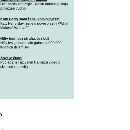
Ovu zaista zanimljivu kratku animaciju koja
prikazuje trudno
Katy Perry slavi žene u novoj pjesmi
Katy Perry slavi žene u novoj pjesmi \"What
Makes A Woman\".
Nifty test: bez straha, bez boli
Nifty test je napravilo gotovo 4.000.000
trudnica diljem svi
Život je čudo!
Pogledajte i uživajte! Najljepši video o
stvaranju i razvija
a
а16