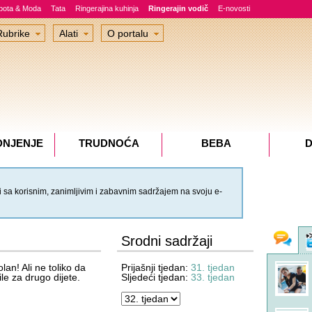
epota & Moda
Tata
Ringerajina kuhinja
Ringerajin vodič
E-novosti
Rubrike
Alati
O portalu
DNJENJE
TRUDNOĆA
BEBA
D
 sa korisnim, zanimljivim i zabavnim sadržajem na svoju e-
Fo
Srodni sadržaji
ex3hind
u 09:21
olan! Ali ne toliko da
Prijašnji tjedan:
31. tjedan
na temi
business pages
le za drugo dijete.
Sljedeći tjedan:
33. tjedan
iz foruma
Trudnoća
Buducamama1
u 08:41