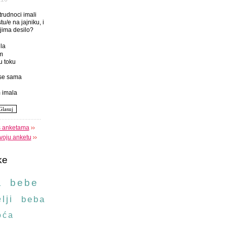
 trudnoci imali
tu/e na jajniku, i
njima desilo?
la
m
u toku
se sama
 imala
s anketama
voju anketu
ke
a
bebe
lji
beba
oća