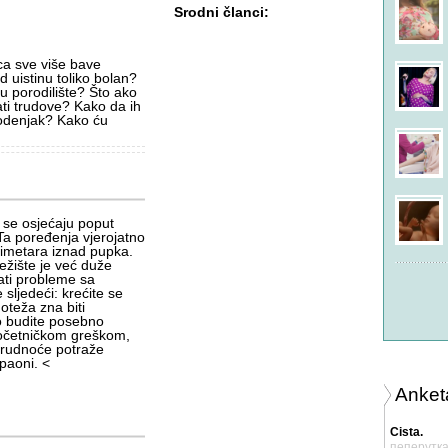
Srodni članci:
na temi
RE: Dr Sanjin Dekovic
iz foruma
Trudnoća
a sve više bave
svere301
u 02:05
d uistinu toliko bolan?
na temi
virtual phone
 porodilište? Što ako
iz foruma
Trudnoća
ti trudove? Kako da ih
odenjak? Kako ću
samy_lo
u 22:50
na temi
RE: Porodilišta SARAJEVO
iskustva
iz foruma
Trudnoća
Mom_of_two
u 04:27
 se osjećaju poput
na temi
RE: Porodilišta SARAJEVO
 Ta poređenja vjerojatno
iskustva
timetara iznad pupka.
iz foruma
Trudnoća
ežište je već duže
ati probleme sa
sljedeći: krećite se
Nove rasprave
oteža zna biti
o budite posebno
Promijenjene rasprave
 početničkom greškom,
Svi forumi
rudnoće potraže
paoni. <
Anket
Cista.
пеперутк