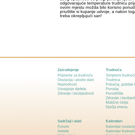
odgovarajuće temperature trudnicu prij
ovom mjestu možda bilo korisno ponudi
priuštite si kupanje udvoje, a nakon to
treba okrepljujući san!
Zatrudnjenje
Trudnoća
Pripreme za trudnoću
Simptomi trudnoć
Ovulacija i plodni dani
Trudnica
Neplodnost
Pobačaj, gubitak
Usvajanje djeteta
Porođaj
Zdravlje i bezbjednost
Porodilišta
Zdravlje i bezbje
Matične ćelije
Dječja imena
Sadržaji i alati
Kalendari
Forumi
Kalendar ovulacij
Ankete
Kalendar trudnoć