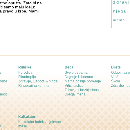
zdravl
atno opušta. Zato bi na
ti samo malu ideju:
ga pravo u krpe. Mami
njega
mama
Rubrike
Beba
Dijete
e
Porodica
Sve o bebama
Odgoj, razvo
Filantropija
Dojenje i dohrana
Vrtić
 bebe
Zdravlje, Ljepota & Moda
Mama poslije porođaja
Škola
Ringerajina kuhinja
Vrtić, jaslice
Zdravlje i 
Zdravlje i bezbjednost
dnost
Dječja imena
Kalkulatori
e
Kalkulator indeksa tjelesne
e
mase