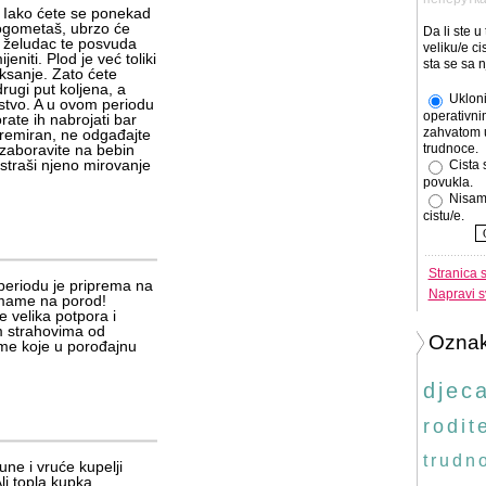
 Iako ćete se ponekad
i nogometaš, ubrzo će
Da li ste u
, želudac te posvuda
veliku/e cis
niti. Plod je već toliki
sta se sa 
ksanje. Zato ćete
rugi put koljena, a
Ukloni
ustvo. A u ovom periodu
operativni
rate ih nabrojati bar
zahvatom 
premiran, ne odgađajte
zaboravite na bebin
trudnoce.
straši njeno mirovanje
Cista 
povukla.
Nisam
cistu/e.
Stranica 
eriodu je priprema na
Napravi s
 mame na porod!
velika potpora i
m strahovima od
Ozna
me koje u porođajnu
djec
rodite
trudn
une i vruće kupelji
li topla kupka