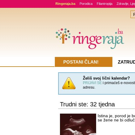
Ringeraja.ba
Porodica
Filantropija
Zdravlje, Lj
POSTANI ČLAN!
ZATRU
Želiš svoj lični kalendar?
PRIJAVI SE
i primaćeš e-novosti
adresu.
Trudni ste: 32 tjedna
Istina je, porod je b
se žene ne bi odluči