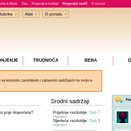
epota & Moda
Tata
Ringerajina kuhinja
Ringerajin vodič
E-novosti
Rubrike
Alati
O portalu
DNJENJE
TRUDNOĆA
BEBA
D
 sa korisnim, zanimljivim i zabavnim sadržajem na svoju e-
Fo
Srodni sadržaji
ot prije dojenčeta?
Prijašnje razdoblje:
Dob 7
mjeseci
Sljedeće razdoblje:
Dob 9
mjeseci