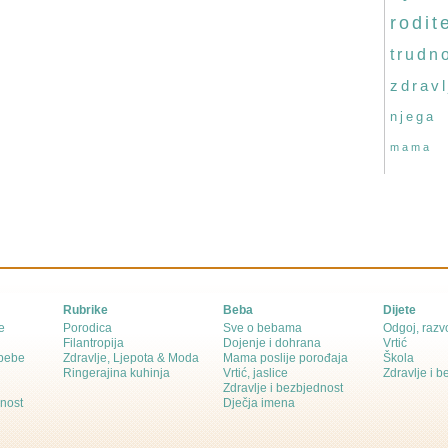
rodite
trudn
zdravl
njega
mama
Rubrike
Beba
Dijete
e
Porodica
Sve o bebama
Odgoj, razvo
Filantropija
Dojenje i dohrana
Vrtić
 bebe
Zdravlje, Ljepota & Moda
Mama poslije porođaja
Škola
Ringerajina kuhinja
Vrtić, jaslice
Zdravlje i 
Zdravlje i bezbjednost
dnost
Dječja imena