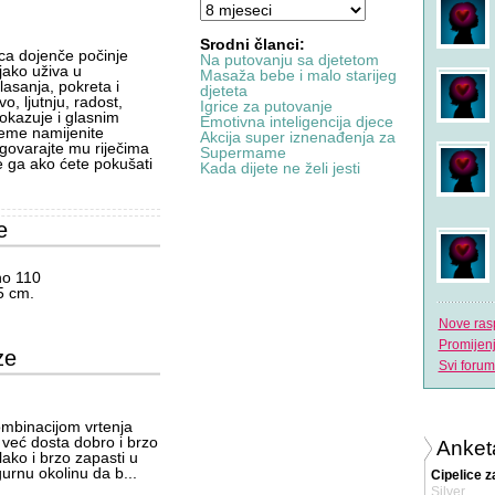
Srodni članci:
a dojenče počinje
Na putovanju sa djetetom
 jako uživa u
Masaža bebe i malo starijeg
asanja, pokreta i
djeteta
o, ljutnju, radost,
Igrice za putovanje
pokazuje i glasnim
Emotivna inteligencija djece
jeme namijenite
Akcija super iznenađenja za
dgovarajte mu riječima
Supermame
će ga ako ćete pokušati
Kada dijete ne želi jesti
e
no 110
5 cm.
Nove ras
Promijen
ze
Svi forum
ombinacijom vrtenja
e već dosta dobro i brzo
Anket
lako i brzo zapasti u
urnu okolinu da b...
Cipelice z
Silver