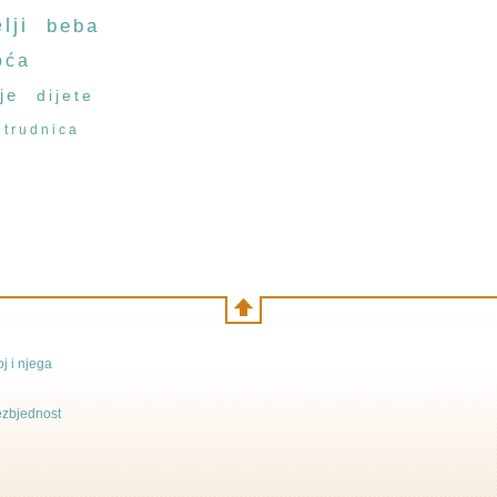
lji
beba
oća
je
dijete
trudnica
j i njega
bezbjednost