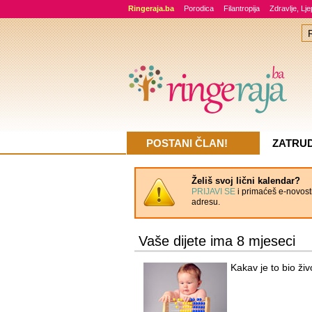
Ringeraja.ba
Porodica
Filantropija
Zdravlje, Lj
POSTANI ČLAN!
ZATRU
Želiš svoj lični kalendar?
PRIJAVI SE
i primaćeš e-novosti
adresu.
Vaše dijete ima 8 mjeseci
Kakav je to bio živ