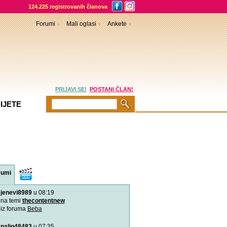
124.225 registrovanih članova
Forumi
Mali oglasi
Ankete
PRIJAVI SE!
POSTANI ČLAN!
IJETE
rumi
Video
sadržaji
jenevi8989
u 08:19
Aplikacija “Moj kalendar 
Praćenje kalendara će biti
na temi
thecontentnew
mobilnu aplikaciju
iz foruma
Beba
nalig48483
u 07:35
Kako da bebina koža osta