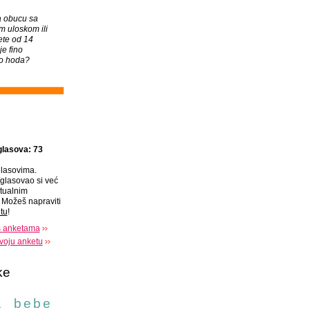
za obucu sa
 uloskom ili
ete od 14
je fino
o hoda?
glasova: 73
lasovima.
glasovao si već
tualnim
Možeš napraviti
tu
!
s anketama
voju anketu
ke
a
bebe