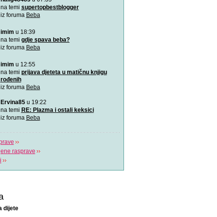
zaštićena
na temi
supertopbestblogger
Od rođenja bebama je potr
iz foruma
Beba
pažnja, a njihovim ro
imim
u 18:39
VIDEO: Kako pomoći bebi
na temi
gdje spava beba?
Tijekom hranjenja bebe uz 
iz foruma
Beba
zrak, pa im podrig
imim
u 12:55
"Bijela buka" za uspavljiv
na temi
prijava djeteta u matičnu knjigu
to?
rođenih
Postoji nekoliko pravila koj
iz foruma
Beba
pridržavati ukoliko
Ervina85
u 19:22
“Challenge 2019” – Ja ću 
na temi
RE: Plazma i ostali keksici
jedne žene
iz foruma
Beba
Dženita Kurtćehajić, specij
i akušerstva,
prave
jene rasprave
i
a
a dijete