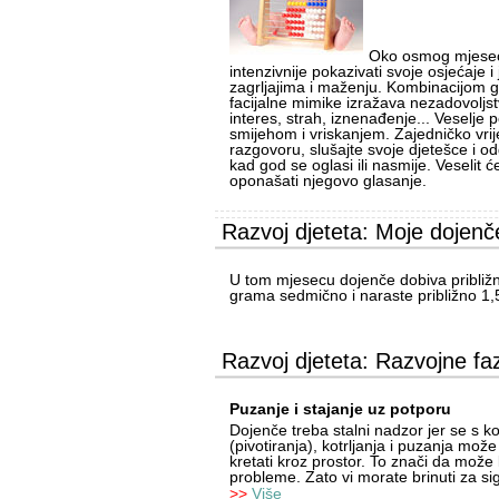
Oko osmog mjesec
intenzivnije pokazivati svoje osjećaje i
zagrljajima i maženju. Kombinacijom gl
facijalne mimike izražava nezadovoljstv
interes, strah, iznenađenje... Veselje 
smijehom i vriskanjem. Zajedničko vri
razgovoru, slušajte svoje djetešce i o
kad god se oglasi ili nasmije. Veselit 
oponašati njegovo glasanje.
Razvoj djeteta: Moje dojenč
U tom mjesecu dojenče dobiva približ
grama sedmično i naraste približno 1,
Razvoj djeteta: Razvojne fa
Puzanje i stajanje uz potporu
Dojenče treba stalni nadzor jer se s k
(pivotiranja), kotrljanja i puzanja mož
kretati kroz prostor. To znači da može 
probleme. Zato vi morate brinuti za sig
>>
Više