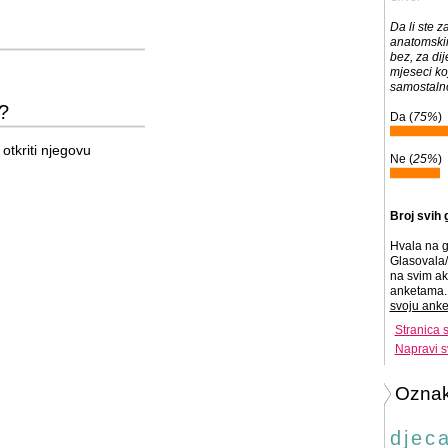
Da li ste 
anatomskim
bez, za dij
mjeseci ko
samostaln
i?
Da (
75%
)
otkriti njegovu
Ne (
25%
)
Broj svih 
Hvala na g
Glasovala/
na svim ak
anketama. 
svoju anke
Stranica 
Napravi s
Ozna
djec