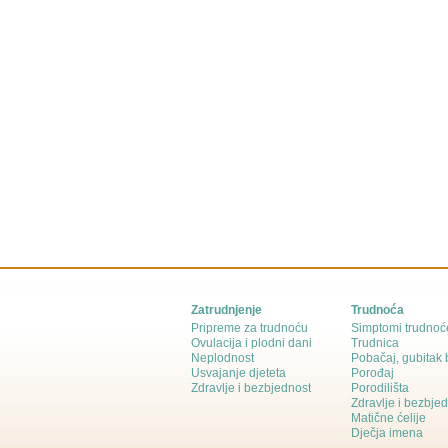
Zatrudnjenje
Trudnoća
Pripreme za trudnoću
Simptomi trudnoć
Ovulacija i plodni dani
Trudnica
Neplodnost
Pobačaj, gubitak
Usvajanje djeteta
Porođaj
Zdravlje i bezbjednost
Porodilišta
Zdravlje i bezbje
Matične ćelije
Dječja imena