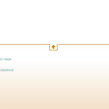
j i njega
bezbjednost