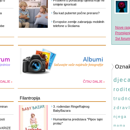
ju u
Problemi u ponašanju djeteta koje ne
smijete ignorisati
da
Šta kad pubertet počne prerano?
Evropske zemlje zabranjuju mobilnih
obe
telefone u školama
Nove ras
Promijen
Svi forum
Ozna
djec
 DALJE
ČITAJ DALJE
rodite
Filantropija
trudn
 miran
3. rođendan RingeRajinog
zdravl
BabyBazara
njega
sti
Humanitarna predstava "Pipov tajni
prolaz"
mama
 KRIZE