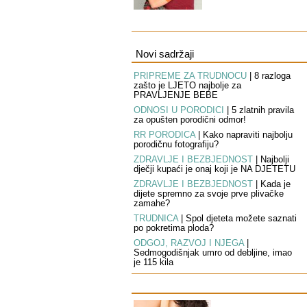
Novi sadržaji
PRIPREME ZA TRUDNOĆU
|
8 razloga
zašto je LJETO najbolje za
PRAVLJENJE BEBE
ODNOSI U PORODICI
|
5 zlatnih pravila
za opušten porodični odmor!
RR PORODICA
|
Kako napraviti najbolju
porodičnu fotografiju?
ZDRAVLJE I BEZBJEDNOST
|
Najbolji
dječji kupaći je onaj koji je NA DJETETU
ZDRAVLJE I BEZBJEDNOST
|
Kada je
dijete spremno za svoje prve plivačke
zamahe?
TRUDNICA
|
Spol djeteta možete saznati
po pokretima ploda?
ODGOJ, RAZVOJ I NJEGA
|
Sedmogodišnjak umro od debljine, imao
je 115 kila