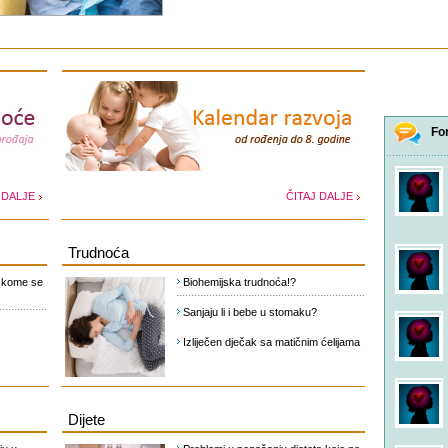
Fo
 DALJE
ČITAJ DALJE
Trudnoća
 kome se
Biohemijska trudnoća!?
Sanjaju li i bebe u stomaku?
Izliječen dječak sa matičnim ćelijama
Dijete