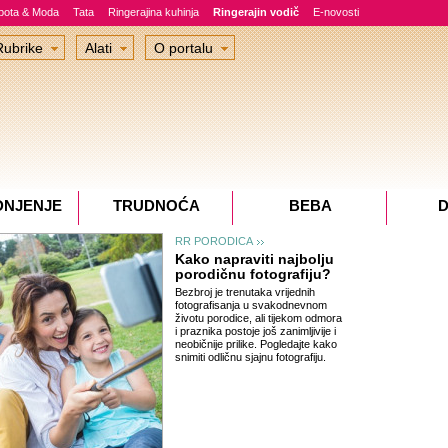
epota & Moda
Tata
Ringerajina kuhinja
Ringerajin vodič
E-novosti
Rubrike
Alati
O portalu
DNJENJE
TRUDNOĆA
BEBA
D
RR PORODICA
Kako napraviti najbolju
porodičnu fotografiju?
Bezbroj je trenutaka vrijednih
fotografisanja u svakodnevnom
životu porodice, ali tijekom odmora
i praznika postoje još zanimljivije i
neobičnije prilike. Pogledajte kako
snimiti odličnu sjajnu fotografiju.