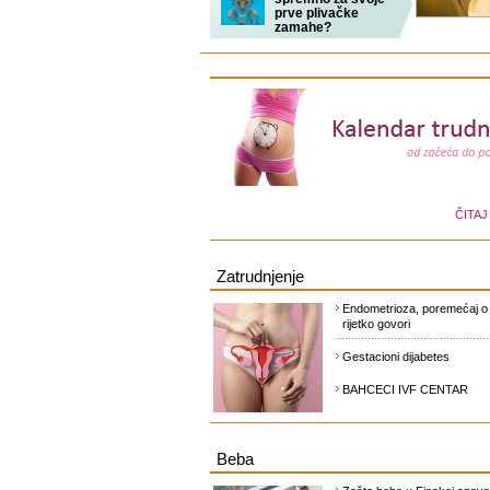
prve plivačke
zamahe?
ČITAJ
Zatrudnjenje
Endometrioza, poremećaj o
rijetko govori
Gestacioni dijabetes
BAHCECI IVF CENTAR
Beba