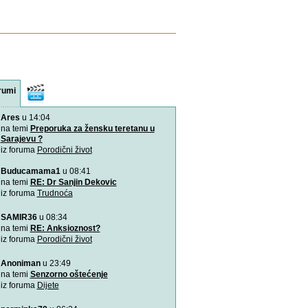
rumi
Video
sadržaji
Ares
u 14:04
VIDEO: 7 najboljih položaj
Zašto je važno u kojem pol
na temi
Preporuka za žensku teretanu u
porađamo? Koji su najbolj
Sarajevu ?
iz foruma
Porodični život
2000 grudnjaka, 2000 priča
Buducamama1
u 08:41
\"Podrška koju volim\"
na temi
RE: Dr Sanjin Dekovic
iz foruma
Trudnoća
Napitak koji topi masnoće
SAMIR36
u 08:34
Najjači napitak koji topi 
na temi
RE: Anksioznost?
za 7 dana
iz foruma
Porodični život
Odlična animacija o trudn
Anoniman
u 23:49
Ovu zaista zanimljivu kratk
na temi
Senzorno oštećenje
prikazuje trudno
iz foruma
Dijete
Aplikacija “Moj kalendar 