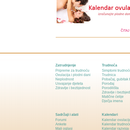
ČITAJ
Zatrudnjenje
Trudnoća
Pripreme za trudnoću
Simptomi trudnoć
Ovulacija i plodni dani
Trudnica
Neplodnost
Pobačaj, gubitak
Usvajanje djeteta
Porođaj
Zdravlje i bezbjednost
Porodilišta
Zdravlje i bezbje
Matične ćelije
Dječja imena
Sadržaji i alati
Kalendari
Forumi
Kalendar ovulacij
Ankete
Kalendar trudnoć
Mali oglasi
Kalendar razvoja 