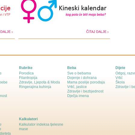
 DALJE
ČITAJ DALJE
Rubrike
Beba
Dijete
e
Porodica
Sve o bebama
Odgoj, razvo
Filantropija
Dojenje i dohrana
Vrtić
 bebe
Zdravlje, Ljepota & Moda
Mama poslije porođaja
Škola
Ringerajina kuhinja
Vrtić, jaslice
Zdravlje i 
Zdravlje i bezbjednost
dnost
Dječja imena
Kalkulatori
e
Kalkulator indeksa tjelesne
e
mase
djeteta