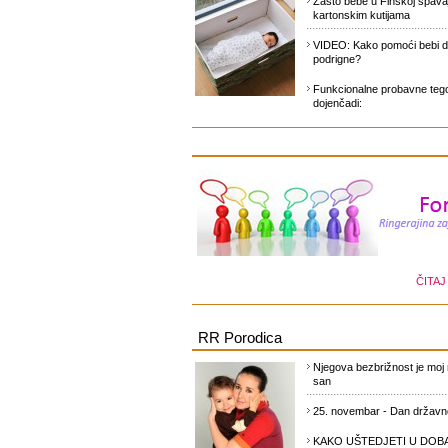
Zašto bebe u Finskoj spava
kartonskim kutijama
VIDEO: Kako pomoći bebi 
podrigne?
Funkcionalne probavne teg
dojenčadi:
ČITAJ
RR Porodica
Njegova bezbrižnost je moj
san
25. novembar - Dan državno
KAKO UŠTEDJETI U DOBA