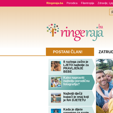
Ringeraja.ba
Porodica
Filantropija
Zdravlje, Lj
POSTANI ČLAN!
ZATRU
8 razloga zašto je
LJETO najbolje za
PRAVLJENJE
BEBE
Kako napraviti
najbolju porodičnu
fotografiju?
Najbolji dječji
kupaći je onaj koji
je NA DJETETU
Kada je dijete
spremno za svoje