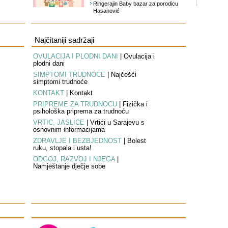
Ringerajin Baby bazar za porodicu
Hasanović
Najčitaniji sadržaji
OVULACIJA I PLODNI DANI
|
Ovulacija i
plodni dani
SIMPTOMI TRUDNOĆE
|
Najčešći
simptomi trudnoće
KONTAKT
|
Kontakt
PRIPREME ZA TRUDNOĆU
|
Fizička i
psihološka priprema za trudnoću
VRTIĆ, JASLICE
|
Vrtići u Sarajevu s
osnovnim informacijama
ZDRAVLJE I BEZBJEDNOST
|
Bolest
ruku, stopala i usta!
ODGOJ, RAZVOJ I NJEGA
|
Namještanje dječje sobe