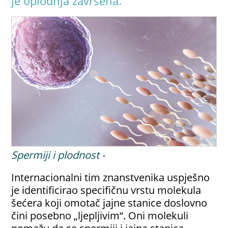
je oplodnja završena.
Spermiji i plodnost -
Internacionalni tim znanstvenika uspješno
je identificirao specifičnu vrstu molekula
šećera koji omotač jajne stanice doslovno
čini posebno „ljepljivim“. Oni molekuli