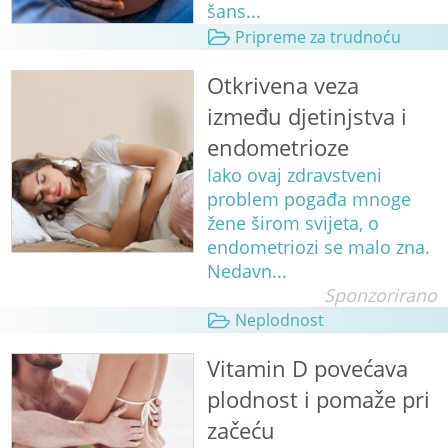
šans...
Pripreme za trudnoću
Otkrivena veza
između djetinjstva i
endometrioze
Iako ovaj zdravstveni
problem pogađa mnoge
žene širom svijeta, o
endometriozi se malo zna.
Nedavn...
Sponzorirano
Neplodnost
Vitamin D povećava
plodnost i pomaže pri
začeću