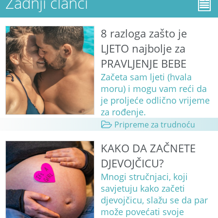
Zadnji članci
8 razloga zašto je
LJETO najbolje za
PRAVLJENJE BEBE
Začeta sam ljeti (hvala
moru) i mogu vam reći da
je proljeće odlično vrijeme
za rođenje.
Pripreme za trudnoću
KAKO DA ZAČNETE
DJEVOJČICU?
Mnogi stručnjaci, koji
savjetuju kako začeti
djevojčicu, slažu se da par
može povećati svoje