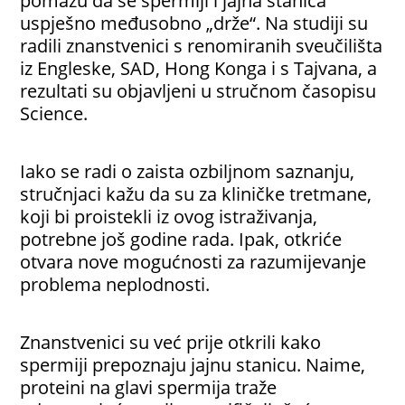
pomažu da se spermiji i jajna stanica
uspješno međusobno „drže“. Na studiji su
radili znanstvenici s renomiranih sveučilišta
iz Engleske, SAD, Hong Konga i s Tajvana, a
rezultati su objavljeni u stručnom časopisu
Science.
Iako se radi o zaista ozbiljnom saznanju,
stručnjaci kažu da su za kliničke tretmane,
koji bi proistekli iz ovog istraživanja,
potrebne još godine rada. Ipak, otkriće
otvara nove mogućnosti za razumijevanje
problema neplodnosti.
Znanstvenici su već prije otkrili kako
spermiji prepoznaju jajnu stanicu. Naime,
proteini na glavi spermija traže