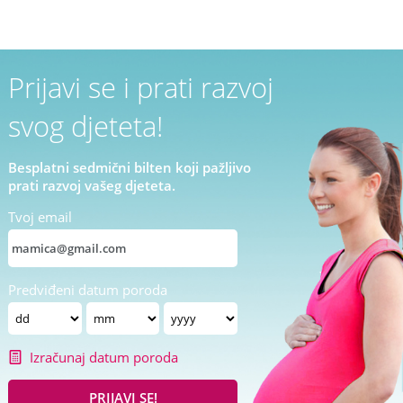
Prijavi se i prati razvoj
svog djeteta!
Besplatni sedmični bilten koji pažljivo
prati razvoj vašeg djeteta.
Tvoj email
Predviđeni datum poroda
Izračunaj datum poroda
PRIJAVI SE!