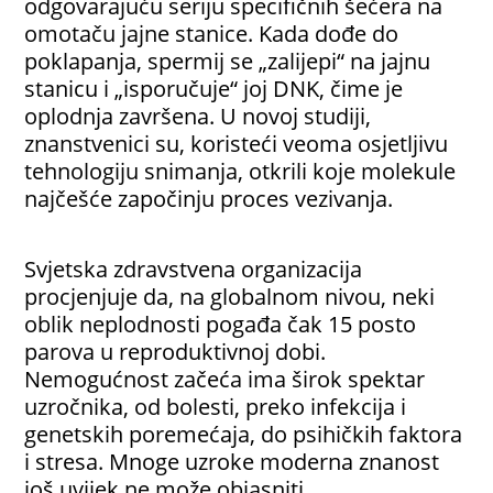
odgovarajuću seriju specifičnih šećera na
omotaču jajne stanice. Kada dođe do
poklapanja, spermij se „zalijepi“ na jajnu
stanicu i „isporučuje“ joj DNK, čime je
oplodnja završena. U novoj studiji,
znanstvenici su, koristeći veoma osjetljivu
tehnologiju snimanja, otkrili koje molekule
najčešće započinju proces vezivanja.
Svjetska zdravstvena organizacija
procjenjuje da, na globalnom nivou, neki
oblik neplodnosti pogađa čak 15 posto
parova u reproduktivnoj dobi.
Nemogućnost začeća ima širok spektar
uzročnika, od bolesti, preko infekcija i
genetskih poremećaja, do psihičkih faktora
i stresa. Mnoge uzroke moderna znanost
još uvijek ne može objasniti.