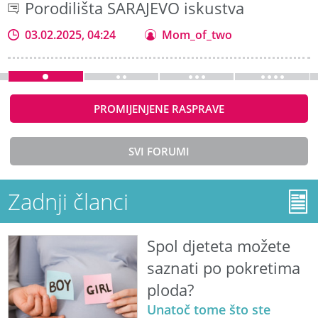
Porodilišta SARAJEVO iskustva
03.02.2025, 04:24
Mom_of_two
PROMIJENJENE RASPRAVE
SVI FORUMI
Zadnji članci
Spol djeteta možete
saznati po pokretima
ploda?
Unatoč tome što ste