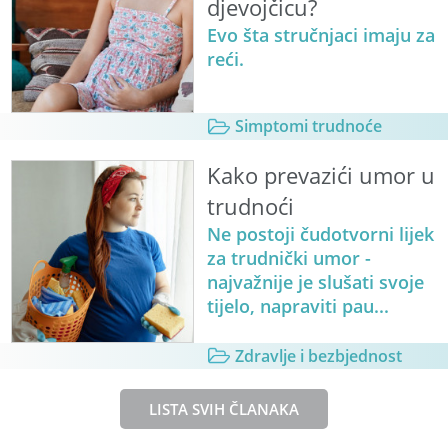
djevojčicu?
Evo šta stručnjaci imaju za
reći.
Simptomi trudnoće
Kako prevazići umor u
trudnoći
Ne postoji čudotvorni lijek
za trudnički umor -
najvažnije je slušati svoje
tijelo, napraviti pau...
Zdravlje i bezbjednost
LISTA SVIH ČLANAKA