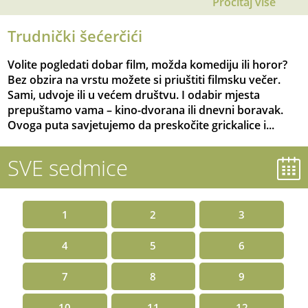
Pročitaj više
Trudnički šećerčići
Volite pogledati dobar film, možda komediju ili horor?
Bez obzira na vrstu možete si priuštiti filmsku večer.
Sami, udvoje ili u većem društvu. I odabir mjesta
prepuštamo vama – kino-dvorana ili dnevni boravak.
Ovoga puta savjetujemo da preskočite grickalice i...
SVE sedmice
1
2
3
4
5
6
7
8
9
10
11
12