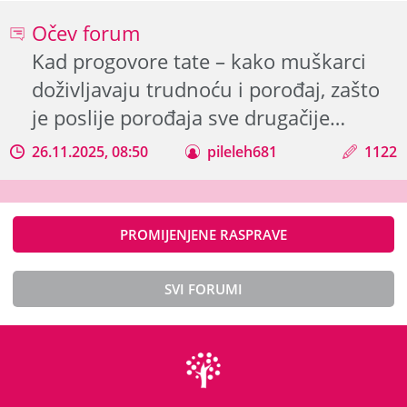
Očev forum
Kad progovore tate – kako muškarci
doživljavaju trudnoću i porođaj, zašto
je poslije porođaja sve drugačije…
26.11.2025, 08:50
pileleh681
1122
PROMIJENJENE RASPRAVE
SVI FORUMI