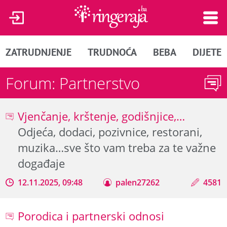
ZATRUDNJENJE
TRUDNOĆA
BEBA
DIJETE
Forum: Partnerstvo
Vjenčanje, krštenje, godišnjice,…
Odjeća, dodaci, pozivnice, restorani,
muzika…sve što vam treba za te važne
događaje
12.11.2025, 09:48
palen27262
4581
Porodica i partnerski odnosi