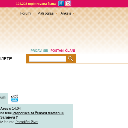
124.203 registrovana člana
Forumi
Mali oglasi
Ankete
PRIJAVI SE!
POSTANI ČLAN!
IJETE
rumi
Video
sadržaji
Ares
u 14:04
VIDEO: 7 najboljih položaj
Zašto je važno u kojem pol
na temi
Preporuka za žensku teretanu u
porađamo? Koji su najbolj
Sarajevu ?
iz foruma
Porodični život
2000 grudnjaka, 2000 priča