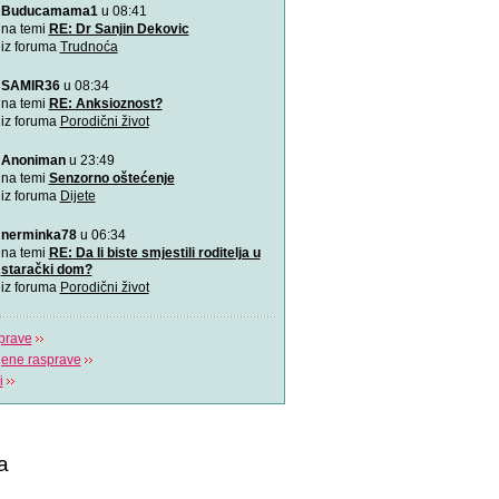
Buducamama1
u 08:41
\"Podrška koju volim\"
na temi
RE: Dr Sanjin Dekovic
iz foruma
Trudnoća
Napitak koji topi masnoće
SAMIR36
u 08:34
Najjači napitak koji topi 
na temi
RE: Anksioznost?
za 7 dana
iz foruma
Porodični život
Odlična animacija o trudn
Anoniman
u 23:49
Ovu zaista zanimljivu kratk
na temi
Senzorno oštećenje
prikazuje trudno
iz foruma
Dijete
Aplikacija “Moj kalendar 
nerminka78
u 06:34
Praćenje kalendara će biti
na temi
RE: Da li biste smjestili roditelja u
mobilnu aplikaciju
starački dom?
iz foruma
Porodični život
prave
jene rasprave
i
a