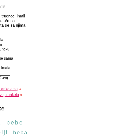
а16
u trudnoci imali
istu/e na
 sta se sa njima
la
m
u toku
se sama
 imala
s anketama
voju anketu
ke
a
bebe
lji
beba