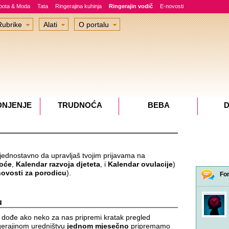
epota & Moda
Tata
Ringerajina kuhinja
Ringerajin vodič
E-novosti
Rubrike
Alati
O portalu
DNJENJE
TRUDNOĆA
BEBA
D
 jednostavno da upravljaš tvojim prijavama na
noće
,
Kalendar razvoja djeteta
, i
Kalendar ovulacije
)
novosti za porodicu
).
Fo
u
 dođe ako neko za nas pripremi kratak pregled
ngerajinom uredništvu
jednom mjesečno
pripremamo