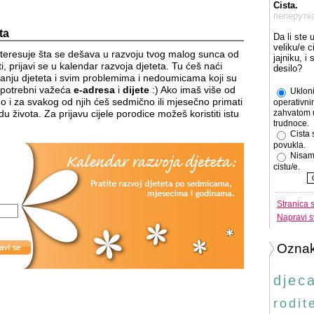
Cista.
пеперутк
ta
Da li ste 
veliku/e c
nteresuje šta se dešava u razvoju tvog malog sunca od
jajniku, i
, prijavi se u kalendar razvoja djeteta. Tu ćeš naći
desilo?
itanju djeteta i svim problemima i nedoumicama koji su
ti potrebni važeća
e-adresa
i
dijete
:) Ako imaš više od
Ukloni
o i za svakog od njih ćeš sedmično ili mjesečno primati
operativni
u života. Za prijavu cijele porodice možeš koristiti istu
zahvatom 
trudnoce.
Cista 
povukla.
Nisam
cistu/e.
Stranica 
Napravi s
Ozna
djec
rodite