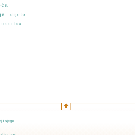
oća
je
dijete
trudnica
j i njega
bezbjednost