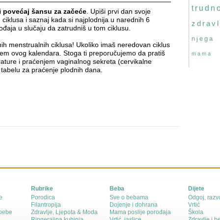
trudn
i
povećaj šansu za začeće
. Upiši prvi dan svoje
ciklusa i saznaj kada si najplodnija u narednih 6
zdravl
rođaja u slučaju da zatrudniš u tom ciklusu.
njega
nih menstrualnih ciklusa! Ukoliko imaš neredovan ciklus
jem ovog kalendara. Stoga ti preporučujemo da pratiš
mama
ture i praćenjem vaginalnog sekreta (cervikalne
 tabelu za praćenje plodnih dana
.
Rubrike
Beba
Dijete
e
Porodica
Sve o bebama
Odgoj, razvo
Filantropija
Dojenje i dohrana
Vrtić
 bebe
Zdravlje, Ljepota & Moda
Mama poslije porođaja
Škola
Ringerajina kuhinja
Vrtić, jaslice
Zdravlje i 