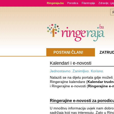
Ringeraja.ba
Porodica
Filantropija
Zdravlje, Lj
POSTANI ČLAN!
ZATRU
Kalendari i e-novosti
Jednostavno. Zanimljivo. Korisno.
Nalaziš se na dijelu portala gdje možeš
Ringerajine kalendare (
Kalendar trud
i Ringerajine e-novosti (
Ringerajine e-
Ringerajine e-novosti za porodic
U mnoštvu informacija uvjek nam dobro
sadržaja koji nas interesuju. Zato u Ri