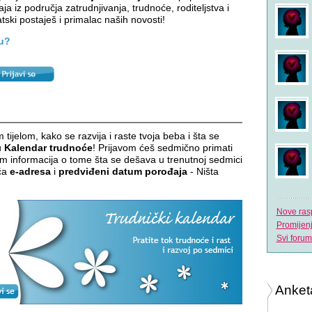
aja iz područja zatrudnjivanja, trudnoće, roditeljstva i
tski postaješ i primalac naših novosti!
cu?
 tijelom, kako se razvija i raste tvoja beba i šta se
u
Kalendar trudnoće
! Prijavom ćeš sedmično primati
 informacija o tome šta se dešava u trenutnoj sedmici
eća
e-adresa
i
predviđeni datum porođaja
- Ništa
Nove ras
Promijen
Svi forum
Anket