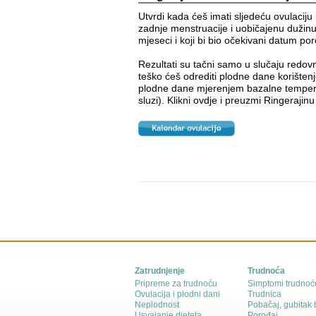
Utvrdi kada ćeš imati sljedeću ovulaciju 
zadnje menstruacije i uobičajenu dužinu 
mjeseci i koji bi bio očekivani datum po
Rezultati su tačni samo u slučaju redov
teško ćeš odrediti plodne dane korišten
plodne dane mjerenjem bazalne tempera
sluzi). Klikni ovdje i preuzmi
Ringerajinu
Zatrudnjenje
Trudnoća
Pripreme za trudnoću
Simptomi trudnoć
Ovulacija i plodni dani
Trudnica
Neplodnost
Pobačaj, gubitak
Usvajanje djeteta
Porođaj