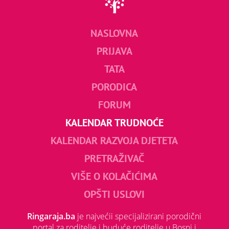
NASLOVNA
PRIJAVA
TATA
PORODICA
FORUM
KALENDAR TRUDNOĆE
KALENDAR RAZVOJA DJETETA
PRETRAŽIVAČ
VIŠE O KOLAČIĆIMA
OPŠTI USLOVI
Ringaraja.ba
je najvećii specijalizirani porodični
portal za roditelje i buduće roditelje u Bosni i