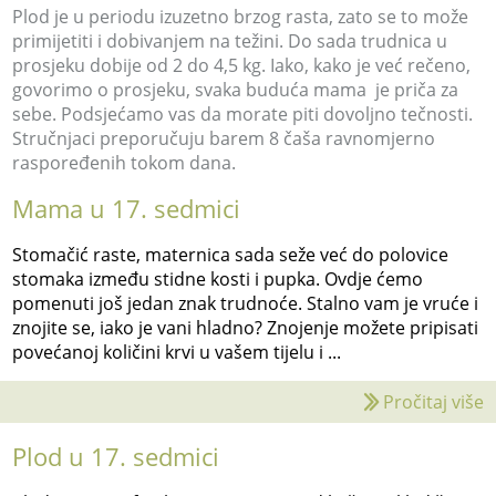
Plod je u periodu izuzetno brzog rasta, zato se to može
primijetiti i dobivanjem na težini. Do sada trudnica u
prosjeku dobije od 2 do 4,5 kg. Iako, kako je već rečeno,
govorimo o prosjeku, svaka buduća mama je priča za
sebe. Podsjećamo vas da morate piti dovoljno tečnosti.
Stručnjaci preporučuju barem 8 čaša ravnomjerno
raspoređenih tokom dana.
Mama u 17. sedmici
Stomačić raste, maternica sada seže već do polovice
stomaka između stidne kosti i pupka. Ovdje ćemo
pomenuti još jedan znak trudnoće. Stalno vam je vruće i
znojite se, iako je vani hladno? Znojenje možete pripisati
povećanoj količini krvi u vašem tijelu i ...
Pročitaj više
Plod u 17. sedmici