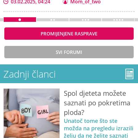
03.02.2025, 04:24
Mom_of_two
PROMIJENJENE RASPRAVE
SVI FORUMI
Zadnji članci
Spol djeteta možete
saznati po pokretima
ploda?
Unatoč tome što ste
možda na pregledu izrazili
želju da ne želite saznati