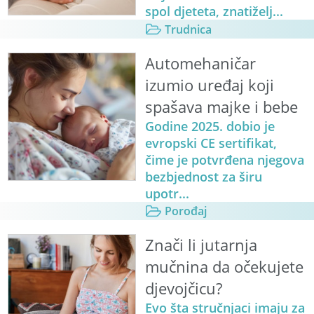
spol djeteta, znatiželj...
Trudnica
Automehaničar
izumio uređaj koji
spašava majke i bebe
Godine 2025. dobio je
evropski CE sertifikat,
čime je potvrđena njegova
bezbjednost za širu
upotr...
Porođaj
Znači li jutarnja
mučnina da očekujete
djevojčicu?
Evo šta stručnjaci imaju za