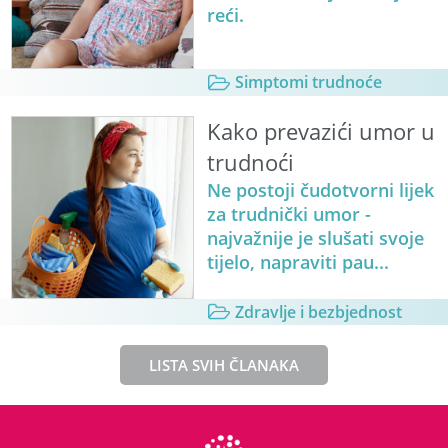
reći.
Simptomi trudnoće
Kako prevazići umor u
trudnoći
Ne postoji čudotvorni lijek
za trudnički umor -
najvažnije je slušati svoje
tijelo, napraviti pau...
Zdravlje i bezbjednost
LISTA SVIH ČLANAKA