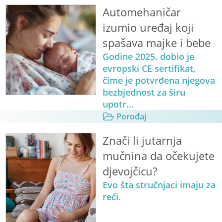
Automehaničar
izumio uređaj koji
spašava majke i bebe
Godine 2025. dobio je
evropski CE sertifikat,
čime je potvrđena njegova
bezbjednost za širu
upotr...
Porođaj
Znači li jutarnja
mučnina da očekujete
djevojčicu?
Evo šta stručnjaci imaju za
reći.