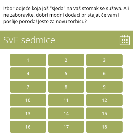
Izbor odjeće koja još "sjeda" na vaš stomak se sužava. Ali
ne zaboravite, dobri modni dodaci pristajat će vam i
poslije poroda! Jeste za novu torbicu?
SVE sedmice
1
2
3
4
5
6
7
8
9
10
11
12
13
14
15
16
17
18