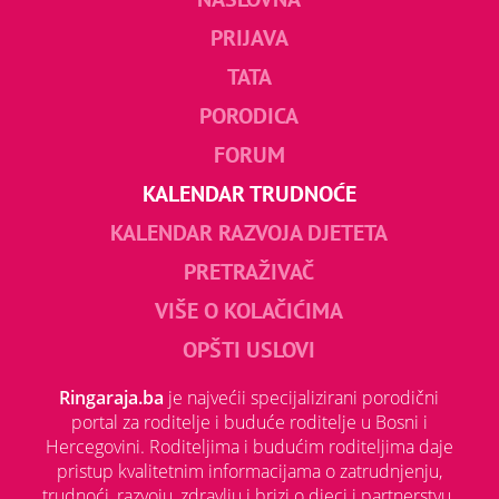
PRIJAVA
TATA
PORODICA
FORUM
KALENDAR TRUDNOĆE
KALENDAR RAZVOJA DJETETA
PRETRAŽIVAČ
VIŠE O KOLAČIĆIMA
OPŠTI USLOVI
Ringaraja.ba
je najvećii specijalizirani porodični
portal za roditelje i buduće roditelje u Bosni i
Hercegovini. Roditeljima i budućim roditeljima daje
pristup kvalitetnim informacijama o zatrudnjenju,
trudnoći, razvoju, zdravlju i brizi o djeci i partnerstvu.