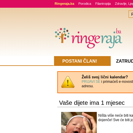
Ringeraja.ba
Porodica
Filantropija
Zdravlje, Lj
POSTANI ČLAN!
ZATRU
Želiš svoj lični kalendar?
PRIJAVI SE
i primaćeš e-novosti
adresu.
Vaše dijete ima 1 mjesec
Ništa više neće biti k
dojenče! Sve će biti j