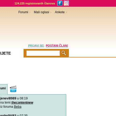
124.225 registrovanih članova
Forumi
Mali oglasi
Ankete
PRIJAVI SE!
POSTANI ČLAN!
IJETE
rumi
Video
sadržaji
jenevi8989
u 08:19
Aplikacija “Moj kalendar 
Praćenje kalendara će biti
na temi
thecontentnew
mobilnu aplikaciju
iz foruma
Beba
nalig48483
u 07:35
Kako da bebina koža osta