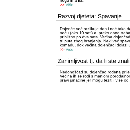
nogu ima ist...
>>
Više
Razvoj djeteta: Spavanje
Dojenče već razlikuje dan i noć tako 
noću (oko 10 sati) a preko dana treba j
približno po dva sata. Većina dojenča
tri puta zbog hranjenja. Neki već spava
komadu, dok većina dojenčadi dolazi u
>>
Više
Zanimljivost tj. da li ste znal
Nedonoščad su dojenčad rođena prije
Većina ih se rodi s manjom porođajno
pravi junačine jer mogu težiti i više o