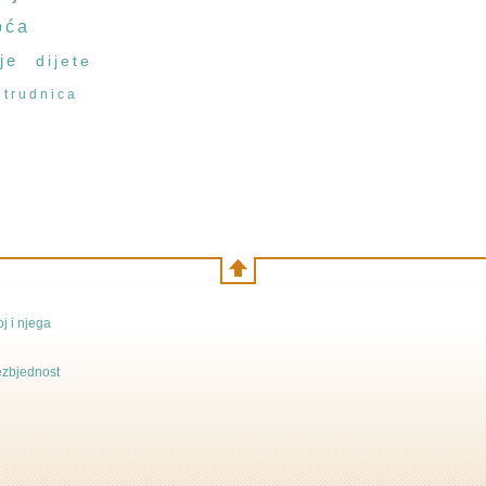
oća
je
dijete
trudnica
j i njega
bezbjednost