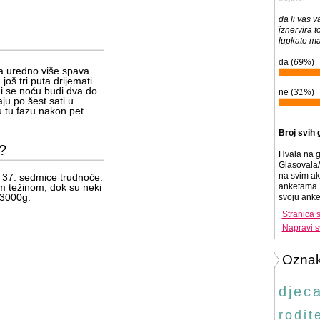
da li vas v
iznervira t
lupkate ma
da (
69%
)
da uredno više spava
oš tri puta drijemati
di se noću budi dva do
ne (
31%
)
ju po šest sati u
 tu fazu nakon pet...
Broj svih 
i?
Hvala na g
Glasovala/
na svim ak
 37. sedmice trudnoće.
m težinom, dok su neki
anketama. 
d 3000g.
svoju anke
Stranica 
Napravi s
Ozna
djec
rodite