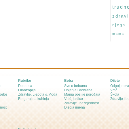
trudn
zdravl
njega
mama
Rubrike
Beba
Dijete
e
Porodica
Sve o bebama
Odgoj, razvo
Filantropija
Dojenje i dohrana
Vrtić
 bebe
Zdravlje, Ljepota & Moda
Mama poslije porođaja
Škola
Ringerajina kuhinja
Vrtić, jaslice
Zdravlje i 
Zdravlje i bezbjednost
dnost
Dječja imena