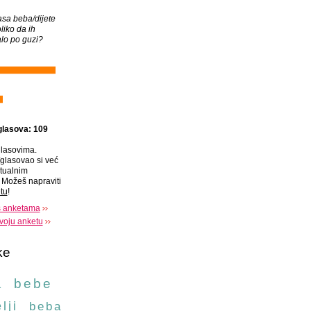
asa beba/dijete
oliko da ih
lo po guzi?
glasova: 109
lasovima.
glasovao si već
tualnim
Možeš napraviti
tu
!
s anketama
voju anketu
ke
a
bebe
lji
beba