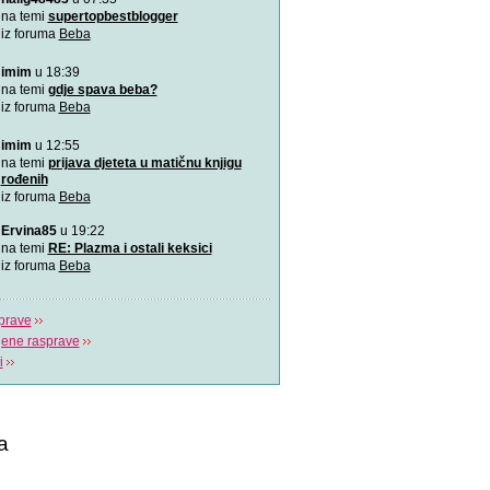
zaštićena
na temi
supertopbestblogger
Od rođenja bebama je potr
iz foruma
Beba
pažnja, a njihovim ro
imim
u 18:39
VIDEO: Kako pomoći bebi
na temi
gdje spava beba?
Tijekom hranjenja bebe uz 
iz foruma
Beba
zrak, pa im podrig
imim
u 12:55
"Bijela buka" za uspavljiv
na temi
prijava djeteta u matičnu knjigu
to?
rođenih
Postoji nekoliko pravila koj
iz foruma
Beba
pridržavati ukoliko
Ervina85
u 19:22
“Challenge 2019” – Ja ću 
na temi
RE: Plazma i ostali keksici
jedne žene
iz foruma
Beba
Dženita Kurtćehajić, specij
i akušerstva,
prave
jene rasprave
i
a