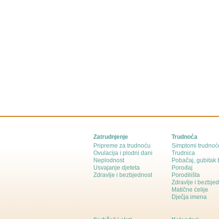
Zatrudnjenje
Trudnoća
Pripreme za trudnoću
Simptomi trudnoć
Ovulacija i plodni dani
Trudnica
Neplodnost
Pobačaj, gubitak
Usvajanje djeteta
Porođaj
Zdravlje i bezbjednost
Porodilišta
Zdravlje i bezbje
Matične ćelije
Dječja imena