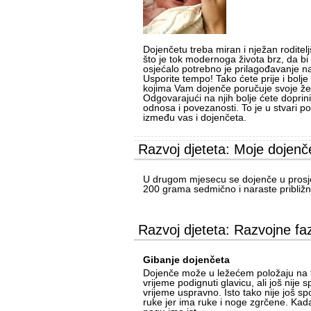
Dojenčetu treba miran i nježan roditeljs
što je tok modernoga života brz, da b
osjećalo potrebno je prilagođavanje na
Usporite tempo! Tako ćete prije i bolje 
kojima Vam dojenče poručuje svoje žel
Odgovarajući na njih bolje ćete doprini
odnosa i povezanosti. To je u stvari p
između vas i dojenčeta.
Razvoj djeteta: Moje dojenč
U drugom mjesecu se dojenče u prosj
200 grama sedmično i naraste približn
Razvoj djeteta: Razvojne fa
Gibanje dojenčeta
Dojenče može u ležećem položaju na 
vrijeme podignuti glavicu, ali još nije 
vrijeme uspravno. Isto tako nije još sp
ruke jer ima ruke i noge zgrčene. Kada