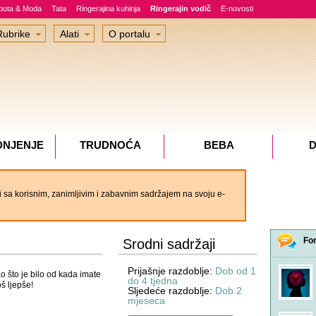
epota & Moda
Tata
Ringerajina kuhinja
Ringerajin vodič
E-novosti
Rubrike
Alati
O portalu
DNJENJE
TRUDNOĆA
BEBA
D
 sa korisnim, zanimljivim i zabavnim sadržajem na svoju e-
Fo
Srodni sadržaji
Prijašnje razdoblje:
Dob od 1
ao što je bilo od kada imate
do 4 tjedna
oš ljepše!
Sljedeće razdoblje:
Dob 2
mjeseca