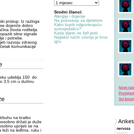
Srodni članci:
Alergije i dojenje
Na putovanju sa djetetom
ki pristup. Iz razloga
Kako kupiti odgovarajuću
i se dojenče dobro
autosjedalicu?
čina života roditelja.
Kada dijete ne želi jesti
opaziti sitne signale
Najlakši način učenja je kroz
je i potrebe.
igru
jeti razvoju zdravog
očetak komunikacije
e
eku udeblja 150 do
o 3,5 cm u dužinu.
Nove ras
Promijen
ze
Svi forum
trbuhu na kratko
Anket
sposobno držati je duže
osobno uprijeti se na
nervoza
 leži na leđima, ruku i
bejbibi