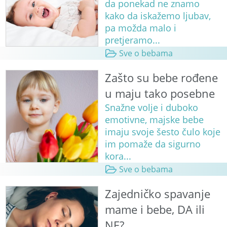
da ponekad ne znamo
kako da iskažemo ljubav,
pa možda malo i
pretjeramo...
Sve o bebama
Zašto su bebe rođene
u maju tako posebne
Snažne volje i duboko
emotivne, majske bebe
imaju svoje šesto čulo koje
im pomaže da sigurno
kora...
Sve o bebama
Zajedničko spavanje
mame i bebe, DA ili
NE?