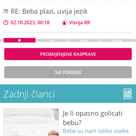
RE: Beba plazi, uvija jezik
02.10.2023, 00:18
Visnja RR
PROMIJENJENE RASPRAVE
SVI FORUMI
Zadnji članci
Je li opasno golicati
bebu?
Bebe su nam toliko slatke