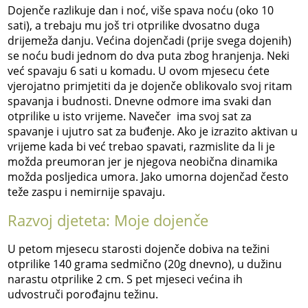
Dojenče razlikuje dan i noć, više spava noću (oko 10
sati), a trebaju mu još tri otprilike dvosatno duga
drijemeža danju. Većina dojenčadi (prije svega dojenih)
se noću budi jednom do dva puta zbog hranjenja. Neki
već spavaju 6 sati u komadu. U ovom mjesecu ćete
vjerojatno primjetiti da je dojenče oblikovalo svoj ritam
spavanja i budnosti. Dnevne odmore ima svaki dan
otprilike u isto vrijeme. Navečer ima svoj sat za
spavanje i ujutro sat za buđenje. Ako je izrazito aktivan u
vrijeme kada bi već trebao spavati, razmislite da li je
možda preumoran jer je njegova neobična dinamika
možda posljedica umora. Jako umorna dojenčad često
teže zaspu i nemirnije spavaju.
Razvoj djeteta: Moje dojenče
U petom mjesecu starosti dojenče dobiva na težini
otprilike 140 grama sedmično (20g dnevno), u dužinu
narastu otprilike 2 cm. S pet mjeseci većina ih
udvostruči porođajnu težinu.