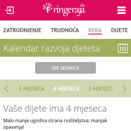
ZATRUDNJENJE
TRUDNOĆA
BEBA
DIJETE
Kalendar razvoja djeteta
SVE SEDMICE
3 MJESECA
4 MJESECA
5 MJESECI
Vaše dijete ima 4 mjeseca
Malo manje ugodna strana roditeljstva: manjak
spavanja!