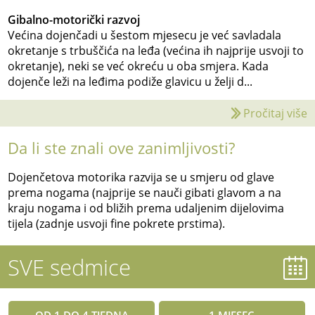
Gibalno-motorički razvoj
Većina dojenčadi u šestom mjesecu je već savladala
okretanje s trbuščića na leđa (većina ih najprije usvoji to
okretanje), neki se već okreću u oba smjera. Kada
dojenče leži na leđima podiže glavicu u želji d...
Pročitaj više
Da li ste znali ove zanimljivosti?
Dojenčetova motorika razvija se u smjeru od glave
prema nogama (najprije se nauči gibati glavom a na
kraju nogama i od bližih prema udaljenim dijelovima
tijela (zadnje usvoji fine pokrete prstima).
SVE sedmice
OD 1 DO 4 TJEDNA
1 MJESEC