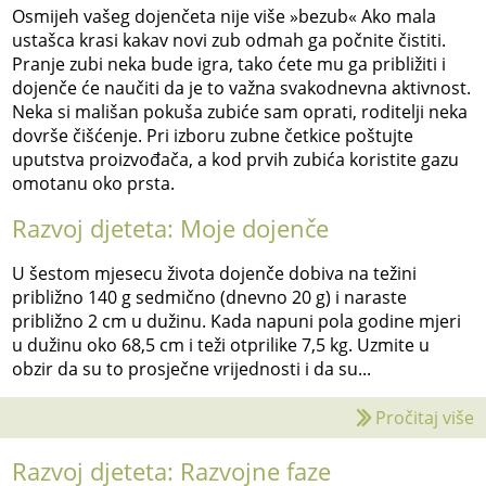
Osmijeh vašeg dojenčeta nije više »bezub« Ako mala
ustašca krasi kakav novi zub odmah ga počnite čistiti.
Pranje zubi neka bude igra, tako ćete mu ga približiti i
dojenče će naučiti da je to važna svakodnevna aktivnost.
Neka si mališan pokuša zubiće sam oprati, roditelji neka
dovrše čišćenje. Pri izboru zubne četkice poštujte
uputstva proizvođača, a kod prvih zubića koristite gazu
omotanu oko prsta.
Razvoj djeteta: Moje dojenče
U šestom mjesecu života dojenče dobiva na težini
približno 140 g sedmično (dnevno 20 g) i naraste
približno 2 cm u dužinu. Kada napuni pola godine mjeri
u dužinu oko 68,5 cm i teži otprilike 7,5 kg. Uzmite u
obzir da su to prosječne vrijednosti i da su...
Pročitaj više
Razvoj djeteta: Razvojne faze