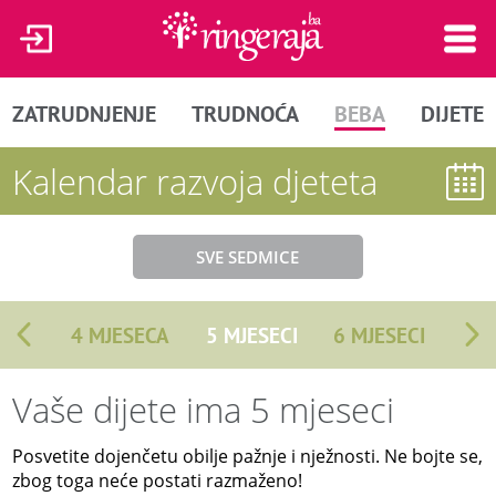
ZATRUDNJENJE
TRUDNOĆA
BEBA
DIJETE
Kalendar razvoja djeteta
SVE SEDMICE
4 MJESECA
5 MJESECI
6 MJESECI
Vaše dijete ima 5 mjeseci
Posvetite dojenčetu obilje pažnje i nježnosti. Ne bojte se,
zbog toga neće postati razmaženo!