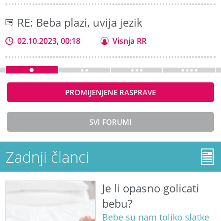
RE: Beba plazi, uvija jezik
02.10.2023, 00:18
Visnja RR
PROMIJENJENE RASPRAVE
SVI FORUMI
Zadnji članci
Je li opasno golicati
bebu?
Bebe su nam toliko slatke