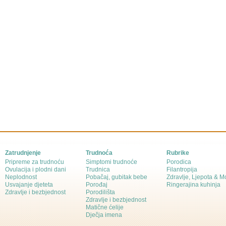
Zatrudnjenje
Trudnoća
Rubrike
Pripreme za trudnoću
Simptomi trudnoće
Porodica
Ovulacija i plodni dani
Trudnica
Filantropija
Neplodnost
Pobačaj, gubitak bebe
Zdravlje, Ljepota & 
Usvajanje djeteta
Porođaj
Ringerajina kuhinja
Zdravlje i bezbjednost
Porodilišta
Zdravlje i bezbjednost
Matične ćelije
Dječja imena