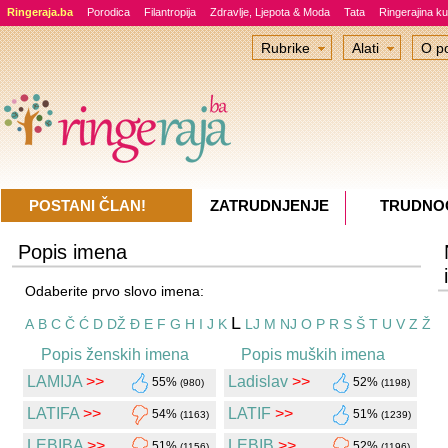
Ringeraja.ba
Porodica
Filantropija
Zdravlje, Ljepota & Moda
Tata
Ringerajina ku
Rubrike
Alati
O po
POSTANI ČLAN!
ZATRUDNJENJE
TRUDNO
Popis imena
Odaberite prvo slovo imena:
L
A
B
C
Č
Ć
D
DŽ
Đ
E
F
G
H
I
J
K
LJ
M
NJ
O
P
R
S
Š
T
U
V
Z
Ž
Popis ženskih imena
Popis muških imena
LAMIJA
>>
Ladislav
>>
55%
52%
(980)
(1198)
LATIFA
>>
LATIF
>>
54%
51%
(1163)
(1239)
LEBIBA
>>
LEBIB
>>
51%
52%
(1156)
(1196)