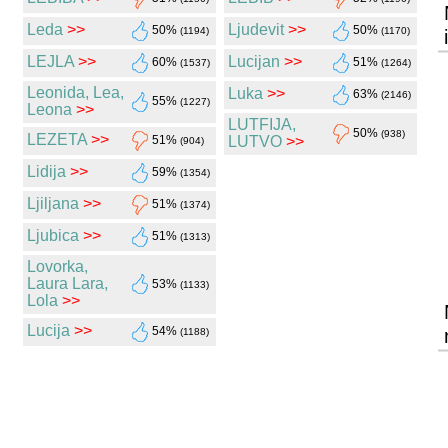
Leda
>>
Ljudevit
>>
50%
50%
(1194)
(1170)
LEJLA
>>
Lucijan
>>
60%
51%
(1537)
(1264)
Leonida, Lea,
Luka
>>
63%
(2146)
55%
(1227)
Leona
>>
LUTFIJA,
50%
(938)
LEZETA
>>
51%
LUTVO
>>
(904)
Lidija
>>
59%
(1354)
Ljiljana
>>
51%
(1374)
Ljubica
>>
51%
(1313)
Lovorka,
Laura Lara,
53%
(1133)
Lola
>>
Lucija
>>
54%
(1188)