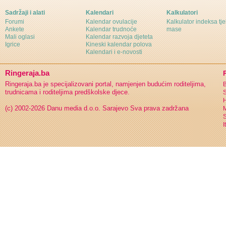
Sadržaji i alati
Kalendari
Kalkulatori
Forumi
Kalendar ovulacije
Kalkulator indeksa tj
Ankete
Kalendar trudnoće
mase
Mali oglasi
Kalendar razvoja djeteta
Igrice
Kineski kalendar polova
Kalendari i e-novosti
Ringeraja.ba
Ringeraja.ba je specijalizovani portal, namjenjen budućim roditeljima,
B
trudnicama i roditeljima predškolske djece.
S
H
(c) 2002-2026 Danu media d.o.o. Sarajevo
Sva prava zadržana
S
I