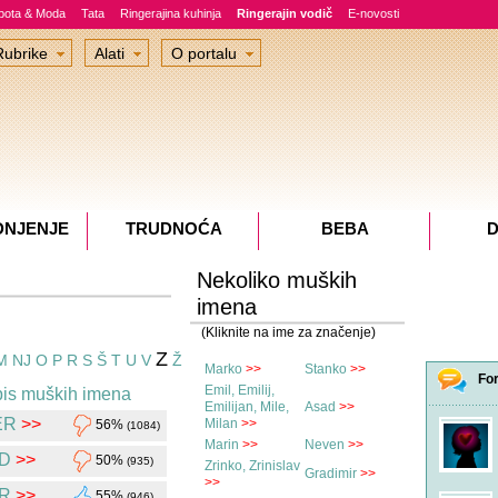
epota & Moda
Tata
Ringerajina kuhinja
Ringerajin vodič
E-novosti
Rubrike
Alati
O portalu
DNJENJE
TRUDNOĆA
BEBA
D
Nekoliko muških
imena
(Kliknite na ime za značenje)
Z
M
NJ
O
P
R
S
Š
T
U
V
Ž
Marko
>>
Stanko
>>
Fo
Emil, Emilij,
is muških imena
Emilijan, Mile,
Asad
>>
ER
>>
Milan
>>
56%
(1084)
Marin
>>
Neven
>>
D
>>
50%
(935)
Zrinko, Zrinislav
Gradimir
>>
>>
R
>>
55%
(946)