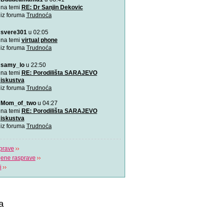
Ovu zaista zanimljivu kratk
na temi
RE: Dr Sanjin Dekovic
prikazuje trudno
iz foruma
Trudnoća
svere301
u 02:05
Katy Perry slavi žene u n
Katy Perry slavi žene u no
na temi
virtual phone
Makes A Woman\".
iz foruma
Trudnoća
samy_lo
u 22:50
Nifty test: bez straha, bez
Nifty test je napravilo got
na temi
RE: Porodilišta SARAJEVO
trudnica diljem svi
iskustva
iz foruma
Trudnoća
Život je čudo!
Mom_of_two
u 04:27
Pogledajte i uživajte! Najlj
na temi
RE: Porodilišta SARAJEVO
stvaranju i razvija
iskustva
iz foruma
Trudnoća
prave
jene rasprave
i
a