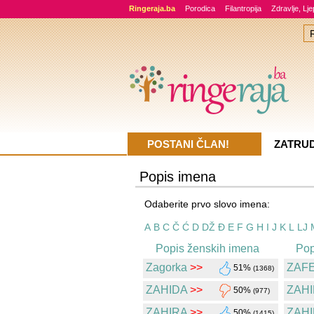
Ringeraja.ba
Porodica
Filantropija
Zdravlje, Lj
POSTANI ČLAN!
ZATRU
Popis imena
Odaberite prvo slovo imena:
A
B
C
Č
Ć
D
DŽ
Đ
E
F
G
H
I
J
K
L
LJ
Popis ženskih imena
Pop
Zagorka
>>
ZAF
51%
(1368)
ZAHIDA
>>
ZAHI
50%
(977)
ZAHIRA
>>
ZAHI
50%
(1415)