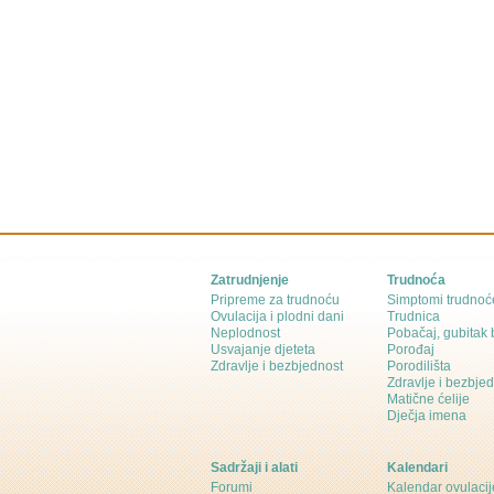
Zatrudnjenje
Trudnoća
Pripreme za trudnoću
Simptomi trudnoć
Ovulacija i plodni dani
Trudnica
Neplodnost
Pobačaj, gubitak
Usvajanje djeteta
Porođaj
Zdravlje i bezbjednost
Porodilišta
Zdravlje i bezbje
Matične ćelije
Dječja imena
Sadržaji i alati
Kalendari
Forumi
Kalendar ovulacij