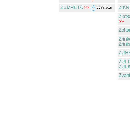
ZUMRETA
>>
ZIKR
51%
(892)
Zlatk
>>
Zolta
Zrink
Zrini
ZUH
ZULF
ZUL
Zvoni