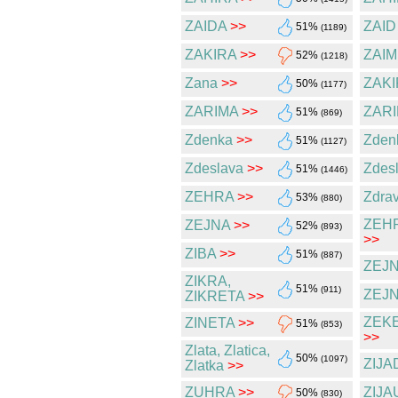
ZAIDA
>>
ZAID
51%
(1189)
ZAKIRA
>>
ZAIM
52%
(1218)
Zana
>>
ZAKI
50%
(1177)
ZARIMA
>>
ZARI
51%
(869)
Zdenka
>>
Zden
51%
(1127)
Zdeslava
>>
Zdes
51%
(1446)
ZEHRA
>>
Zdra
53%
(880)
ZEH
ZEJNA
>>
52%
(893)
>>
ZIBA
>>
51%
(887)
ZEJN
ZIKRA,
51%
(911)
ZEJ
ZIKRETA
>>
ZEK
ZINETA
>>
51%
(853)
>>
Zlata, Zlatica,
50%
(1097)
ZIJA
Zlatka
>>
ZUHRA
>>
ZIJA
50%
(830)