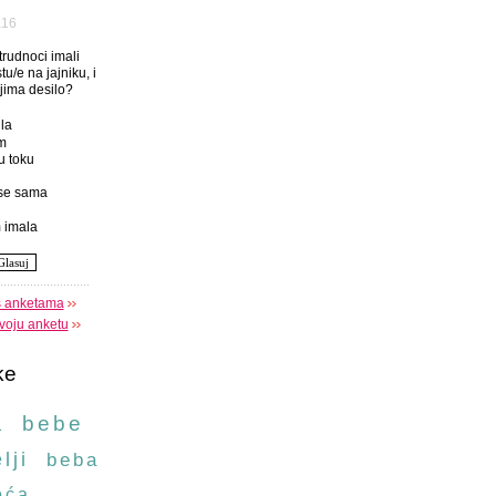
а16
 trudnoci imali
tu/e na jajniku, i
njima desilo?
la
m
u toku
se sama
 imala
s anketama
voju anketu
ke
a
bebe
lji
beba
oća