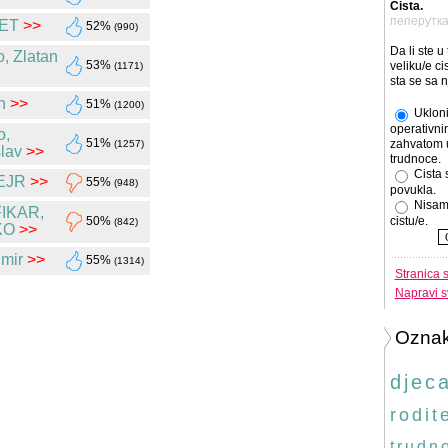
Cista.
пеперутк
ET
>>
52%
(990)
Da li ste u
o, Zlatan
53%
veliku/e cis
(1171)
sta se sa 
n
>>
51%
(1200)
Ukloni
operativni
o,
51%
zahvatom 
(1257)
slav
>>
trudnoce.
Cista 
EJR
>>
55%
(948)
povukla.
Nisam
IKAR,
50%
cistu/e.
(842)
KO
>>
mir
>>
55%
(1314)
Stranica 
Napravi s
Ozna
djec
rodite
trudn