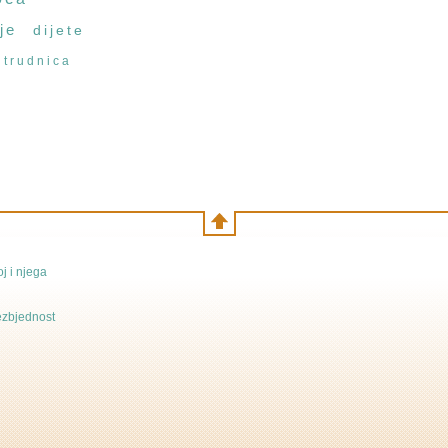
je
dijete
trudnica
j i njega
bezbjednost