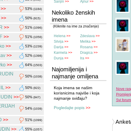
Sanjin
>>
Ajnur
>>
>>
53%
(1184)
Nekoliko ženskih
>>
50%
imena
(915)
(Kliknite na ime za značenje)
R
>>
51%
(1096)
Helena
>>
Zdeslava
>>
F
>>
51%
(1056)
Silvija
>>
Melika
>>
ko
>>
53%
(1239)
Darija
>>
Rosana
>>
Karmela
>>
Dragica
>>
lav
>>
52%
(1398)
Dunja
>>
Ira
>>
vko
>>
64%
(1503)
Najomiljenija i
RUDIN
najmanje omiljena
50%
(1038)
imena
IL
>>
Koja imena se našim
50%
(922)
Nove ras
korisnicima najviše i koja
Promijen
NUDIN
>>
50%
(947)
najmanje sviđaju?
Svi forum
ERIJAH
Pogledajte popis
>>
54%
(1039)
D
>>
51%
(1099)
Anket
UDIN
>>
55%
(1057)