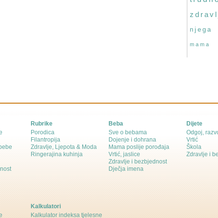
zdravl
njega
mama
Rubrike
Beba
Dijete
e
Porodica
Sve o bebama
Odgoj, razvo
Filantropija
Dojenje i dohrana
Vrtić
 bebe
Zdravlje, Ljepota & Moda
Mama poslije porođaja
Škola
Ringerajina kuhinja
Vrtić, jaslice
Zdravlje i 
Zdravlje i bezbjednost
dnost
Dječja imena
Kalkulatori
e
Kalkulator indeksa tjelesne