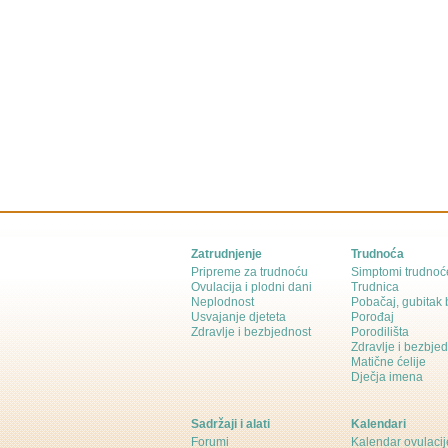
Zatrudnjenje
Trudnoća
Pripreme za trudnoću
Simptomi trudnoć
Ovulacija i plodni dani
Trudnica
Neplodnost
Pobačaj, gubitak
Usvajanje djeteta
Porođaj
Zdravlje i bezbjednost
Porodilišta
Zdravlje i bezbje
Matične ćelije
Dječja imena
Sadržaji i alati
Kalendari
Forumi
Kalendar ovulacij