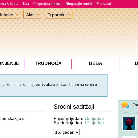
epota & Moda
Tata
Ringerajina kuhinja
Ringerajin vodič
E-novosti
Rubrike
Alati
O portalu
DNJENJE
TRUDNOĆA
BEBA
D
 sa korisnim, zanimljivim i zabavnim sadržajem na svoju e-
Fo
Srodni sadržaji
ji me škaklja u
Prijašnji tjedan:
15. tjedan
Sljedeći tjedan:
17. tjedan