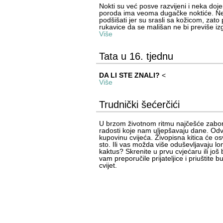
Nokti su već posve razvijeni i neka do
poroda ima veoma dugačke noktiće. Ne
podšišati jer su srasli sa kožicom, zato
rukavice da se mališan ne bi previše iz
Više
Tata u 16. tjednu
DA LI STE ZNALI?
<
Više
Trudnički šećerčići
U brzom životnom ritmu najčešće zabo
radosti koje nam uljepšavaju dane. Odvo
kupovinu cvijeća. Živopisna kitica će osvj
sto. Ili vas možda više oduševljavaju l
kaktus? Skrenite u prvu cvjećaru ili još 
vam preporučile prijateljice i priuštite 
cvijet.