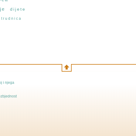
je
dijete
trudnica
j i njega
bezbjednost