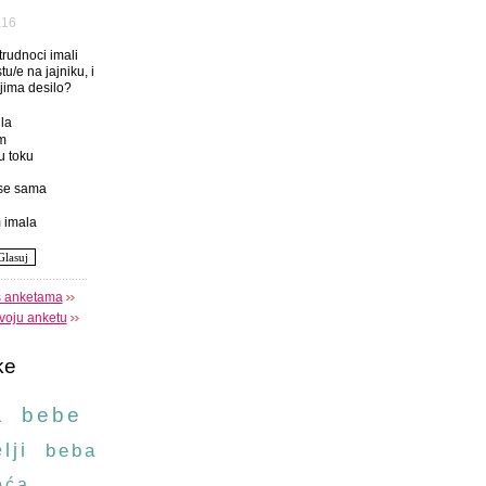
а16
 trudnoci imali
tu/e na jajniku, i
njima desilo?
la
m
u toku
se sama
 imala
s anketama
voju anketu
ke
a
bebe
lji
beba
oća