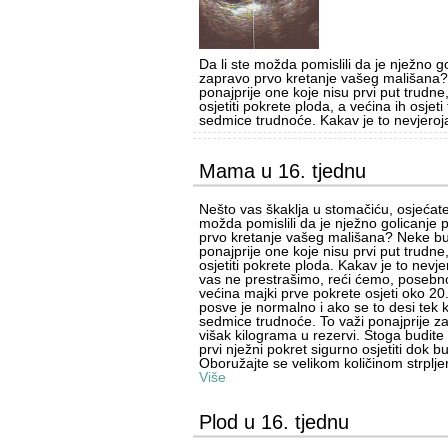
Da li ste možda pomislili da je nježno 
zapravo prvo kretanje vašeg mališana?
ponajprije one koje nisu prvi put trudn
osjetiti pokrete ploda, a većina ih osjeti
sedmice trudnoće. Kakav je to nevjeroja
Mama u 16. tjednu
Nešto vas škaklja u stomačiću, osjećate 
možda pomislili da je nježno golicanje
prvo kretanje vašeg mališana? Neke 
ponajprije one koje nisu prvi put trudn
osjetiti pokrete ploda. Kakav je to nevje
vas ne prestrašimo, reći ćemo, posebn
većina majki prve pokrete osjeti oko 20
posve je normalno i ako se to desi tek 
sedmice trudnoće. To važi ponajprije 
višak kilograma u rezervi. Stoga budite m
prvi nježni pokret sigurno osjetiti dok b
Oboružajte se velikom količinom strpljenj
Više
Plod u 16. tjednu