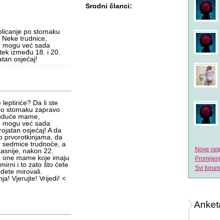
Srodni članci:
golicanje po stomaku
 Neke trudnice,
e, mogu već sada
 tek između 18. i 20.
tan osjećaj!
leptiriće? Da li ste
 po stomaku zapravo
buduće mame,
e, mogu već sada
rojatan osjećaj! A da
o prvorotkinjama, da
. sedmice trudnoće, a
Nove ras
kasnije, nakon 22.
za one mame koje imaju
Promijen
irni i to zato što ćete
Svi forum
udete mirovali.
a! Vjerujte! Vrijedi! <
Anket