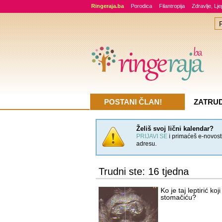
Ringeraja.ba
Porodica
Filantropija
Zdravlje, Lj
POSTANI ČLAN!
ZATRU
Želiš svoj lični kalendar?
PRIJAVI SE
i primaćeš e-novosti
adresu.
Trudni ste: 16 tjedna
Ko je taj leptirić ko
stomačiću?