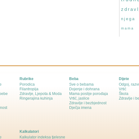
zdravl
njega
mama
Rubrike
Beba
Dijete
e
Porodica
Sve o bebama
Odgoj, razvo
Filantropija
Dojenje i dohrana
Vrtić
 bebe
Zdravlje, Ljepota & Moda
Mama poslije porođaja
Škola
Ringerajina kuhinja
Vrtić, jaslice
Zdravlje i 
Zdravlje i bezbjednost
dnost
Dječja imena
Kalkulatori
e
Kalkulator indeksa tjelesne