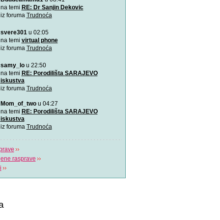
Ovu zaista zanimljivu kratk
na temi
RE: Dr Sanjin Dekovic
prikazuje trudno
iz foruma
Trudnoća
svere301
u 02:05
Katy Perry slavi žene u n
Katy Perry slavi žene u no
na temi
virtual phone
Makes A Woman\".
iz foruma
Trudnoća
samy_lo
u 22:50
Nifty test: bez straha, bez
Nifty test je napravilo got
na temi
RE: Porodilišta SARAJEVO
trudnica diljem svi
iskustva
iz foruma
Trudnoća
Život je čudo!
Mom_of_two
u 04:27
Pogledajte i uživajte! Najlj
na temi
RE: Porodilišta SARAJEVO
stvaranju i razvija
iskustva
iz foruma
Trudnoća
prave
jene rasprave
i
a