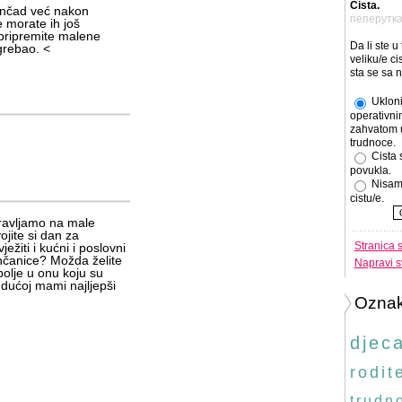
Cista.
jenčad već nakon
пеперутк
 morate ih još
 pripremite malene
Da li ste u
grebao. <
veliku/e cis
sta se sa 
Ukloni
operativni
zahvatom 
trudnoce.
Cista 
povukla.
Nisam
cistu/e.
ravljamo na male
jite si dan za
Stranica 
ežiti i kućni i poslovni
ončanice? Možda želite
Napravi s
bolje u onu koju su
budućoj mami najljepši
Ozna
djec
rodite
trudn