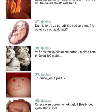
unutra da vidimo što radi beba.
37. tjedan
Da li je torba za porodilište već spremna? A
odjeća za odlazak kući?
38. tjedan
Već nestrpljivo očekujete porod? Možda ćete
pričekati još malo…
39. tjedan
Trudnice, jesi li još tu?
40. tjedan
Osjećate se ogromno i okruglo? Bez brige,
vjerojatno i jeste...