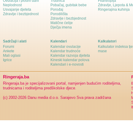
Ovulacija i plodni dani
Trudnica
Filantropija
Neplodnost
Pobačaj, gubitak bebe
Zdravlje, Ljepota & 
Usvajanje djeteta
Porođaj
Ringerajina kuhinja
Zdravlje i bezbjednost
Porodilišta
Zdravlje i bezbjednost
Matične ćelije
Dječja imena
Sadržaji i alati
Kalendari
Kalkulatori
Forumi
Kalendar ovulacije
Kalkulator indeksa tj
Ankete
Kalendar trudnoće
mase
Mali oglasi
Kalendar razvoja djeteta
Igrice
Kineski kalendar polova
Kalendari i e-novosti
Ringeraja.ba
Ringeraja.ba je specijalizovani portal, namjenjen budućim roditeljima,
B
trudnicama i roditeljima predškolske djece.
S
H
(c) 2002-2026 Danu media d.o.o. Sarajevo
Sva prava zadržana
S
I