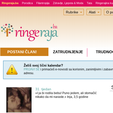
Ringeraja.ba
Porodica
Filantropija
Zdravlje, Ljepota & Moda
Tata
Ringerajina ku
Rubrike
Alati
O po
POSTANI ČLAN!
ZATRUDNJENJE
TRUDNO
Želiš svoj lični kalendar?
PRIJAVI SE
i primaćeš e-novosti sa korisnim, zanimljivim i zabav
adresu.
31. tjedan
»I ja bi rodila bebu! Puno jedem, ali stomačić
nikako da mi naraste.« Inja, 3,5 godine