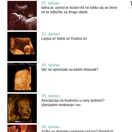
32. tjedan
Istina je, porod je bolan! Ali ne toliko da se žene
ne bi odlučile za drugo dijete.
33. tjedan
Lijepa si! Seksi si! Trudna si!
34. tjedan
Već se spremate na bebin dolazak?
35. tjedan
Asocijacija na trudnoću u ovoj sedmici?
Vjerojatno mokrenje i wc.
36. tjedan
Zašto na stomaku nemamo prozor? Povirili bi