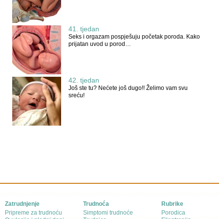
41. tjedan
Seks i orgazam pospješuju početak poroda. Kako
prijatan uvod u porod…
42. tjedan
Još ste tu? Nećete još dugo!! Želimo vam svu
sreću!
Zatrudnjenje
Trudnoća
Rubrike
Pripreme za trudnoću
Simptomi trudnoće
Porodica