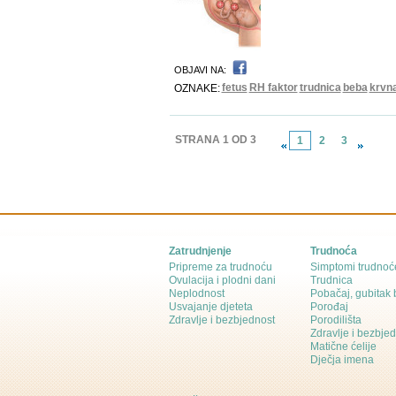
OBJAVI NA:
fetus
RH faktor
trudnica
beba
krvn
OZNAKE:
STRANA 1 OD 3
1
2
3
Zatrudnjenje
Trudnoća
Pripreme za trudnoću
Simptomi trudnoć
Ovulacija i plodni dani
Trudnica
Neplodnost
Pobačaj, gubitak
Usvajanje djeteta
Porođaj
Zdravlje i bezbjednost
Porodilišta
Zdravlje i bezbje
Matične ćelije
Dječja imena