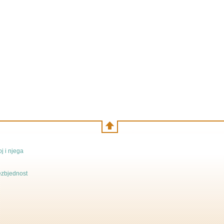
j i njega
bezbjednost