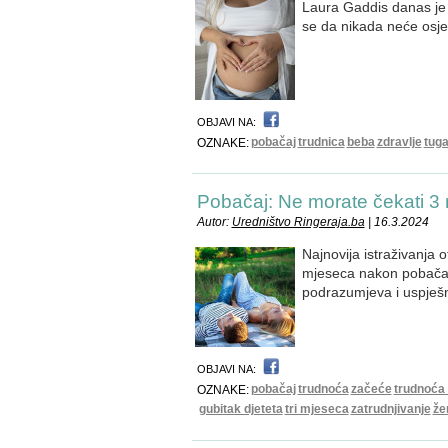
Laura Gaddis danas je 
se da nikada neće osjet
OBJAVI NA:
pobačaj
trudnica
beba
zdravlje
tug
OZNAKE:
Pobačaj: Ne morate čekati 3 
Autor:
Uredništvo Ringeraja.ba
| 16.3.2024
Najnovija istraživanja 
mjeseca nakon pobačaja
podrazumjeva i uspješn
OBJAVI NA:
pobačaj
trudnoća
začeće
trudnoća
OZNAKE:
gubitak djeteta
tri mjeseca
zatrudnjivanje
že