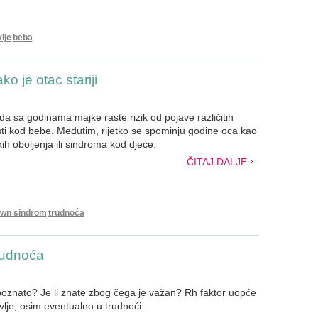
lje
beba
o je otac stariji
a sa godinama majke raste rizik od pojave različitih
i kod bebe. Međutim, rijetko se spominju godine oca kao
kih oboljenja ili sindroma kod djece.
ČITAJ DALJE
wn sindrom
trudnoća
rudnoća
poznato? Je li znate zbog čega je važan? Rh faktor uopće
lje, osim eventualno u trudnoći.