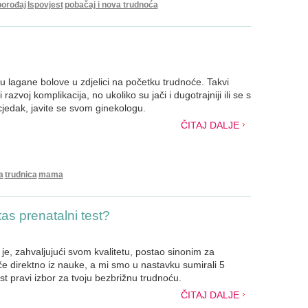
porođaj
Ispovjest
pobačaj i nova trudnoća
u lagane bolove u zdjelici na početku trudnoće. Takvi
razvoj komplikacija, no ukoliko su jači i dugotrajniji ili se s
cjedak, javite se svom ginekologu.
ČITAJ DALJE
a
trudnica
mama
tas prenatalni test?
je, zahvaljujući svom kvalitetu, postao sinonim za
tiče direktno iz nauke, a mi smo u nastavku sumirali 5
est pravi izbor za tvoju bezbrižnu trudnoću.
ČITAJ DALJE