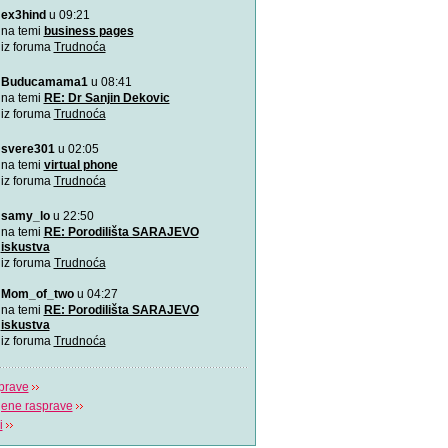
ex3hind
u 09:21
VIDEO: 7 najboljih položaj
Zašto je važno u kojem pol
na temi
business pages
porađamo? Koji su najbolj
iz foruma
Trudnoća
Buducamama1
u 08:41
Odlična animacija o trudn
Ovu zaista zanimljivu kratk
na temi
RE: Dr Sanjin Dekovic
prikazuje trudno
iz foruma
Trudnoća
svere301
u 02:05
Katy Perry slavi žene u n
Katy Perry slavi žene u no
na temi
virtual phone
Makes A Woman\".
iz foruma
Trudnoća
samy_lo
u 22:50
Nifty test: bez straha, bez
Nifty test je napravilo got
na temi
RE: Porodilišta SARAJEVO
trudnica diljem svi
iskustva
iz foruma
Trudnoća
Život je čudo!
Mom_of_two
u 04:27
Pogledajte i uživajte! Najlj
na temi
RE: Porodilišta SARAJEVO
stvaranju i razvija
iskustva
iz foruma
Trudnoća
prave
jene rasprave
i