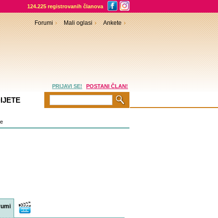
124.225 registrovanih članova
Forumi
Mali oglasi
Ankete
PRIJAVI SE!
POSTANI ČLAN!
IJETE
je
rumi
Video
sadržaji