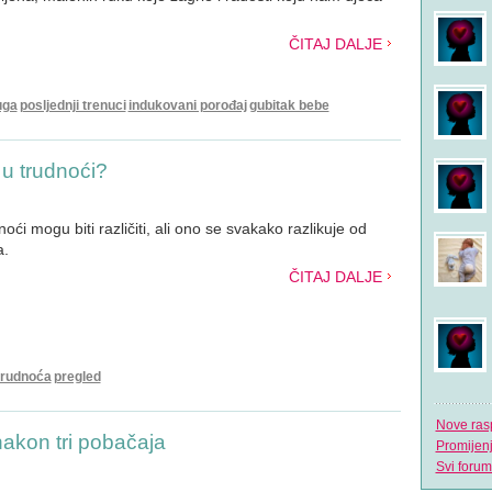
ČITAJ DALJE
uga
posljednji trenuci
indukovani porođaj
gubitak bebe
 u trudnoći?
oći mogu biti različiti, ali ono se svakako razlikuje od
a.
ČITAJ DALJE
trudnoća
pregled
Nove ras
nakon tri pobačaja
Promijen
Svi forum