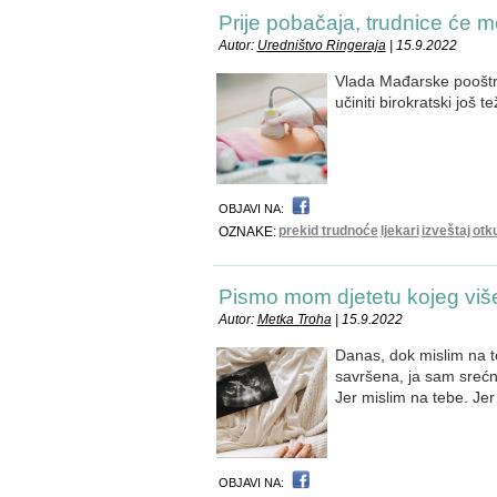
Prije pobačaja, trudnice će mo
Autor:
Uredništvo Ringeraja
| 15.9.2022
Vlada Mađarske pooštri
učiniti birokratski još t
OBJAVI NA:
prekid trudnoće
ljekari
izveštaj
otk
OZNAKE:
Pismo mom djetetu kojeg vi
Autor:
Metka Troha
| 15.9.2022
Danas, dok mislim na te
savršena, ja sam srećn
Jer mislim na tebe. Jer 
OBJAVI NA: