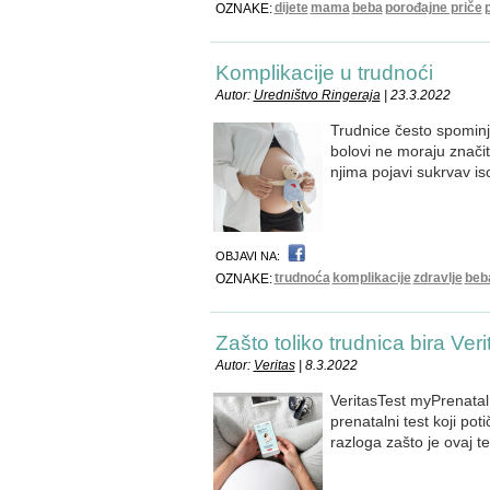
dijete
mama
beba
porođajne priče
OZNAKE:
Komplikacije u trudnoći
Autor:
Uredništvo Ringeraja
| 23.3.2022
Trudnice često spominj
bolovi ne moraju značiti 
njima pojavi sukrvav is
OBJAVI NA:
trudnoća
komplikacije
zdravlje
beb
OZNAKE:
Zašto toliko trudnica bira Veri
Autor:
Veritas
| 8.3.2022
VeritasTest myPrenatal 
prenatalni test koji po
razloga zašto je ovaj t