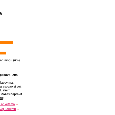
a
ad mogu (
6%
)
glasova: 205
lasovima.
glasovao si već
tualnim
Možeš napraviti
tu
!
s anketama
voju anketu