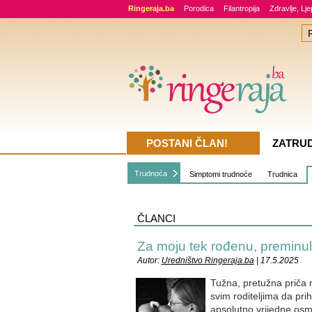
Ringeraja.ba
Porodica
Filantropija
Zdravlje, Lj
POSTANI ČLAN!
ZATRU
Trudnoća
Simptomi trudnoće
Trudnica
ČLANCI
Za moju tek rođenu, preminul
Autor:
Uredništvo Ringeraja.ba
| 17.5.2025
Tužna, pretužna priča 
svim roditeljima da pr
apsolutno vrijedne osmi