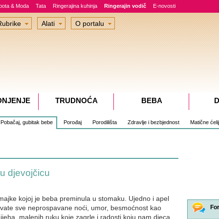
epota & Moda
Tata
Ringerajina kuhinja
Ringerajin vodič
E-novosti
Rubrike
Alati
O portalu
DNJENJE
TRUDNOĆA
BEBA
D
Pobačaj, gubitak bebe
Porođaj
Porodilišta
Zdravlje i bezbjednost
Matične ćeli
u djevojčicu
majke kojoj je beba preminula u stomaku. Ujedno i apel
ihvate sve neprospavane noći, umor, besmoćnost kao
Fo
jeha, malenih ruku koje zagrle i radosti koju nam djeca