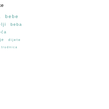
ke
a
bebe
lji
beba
oća
je
dijete
trudnica