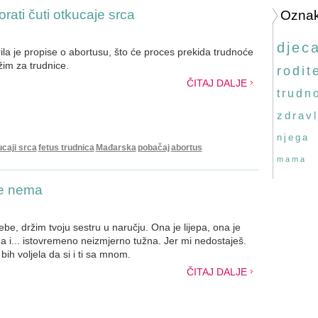
rati čuti otkucaje srca
Ozna
djec
la je propise o abortusu, što će proces prekida trudnoće
ežim za trudnice.
rodite
ČITAJ DALJE
trudn
zdravl
njega
ucaji srca
fetus trudnica
Mađarska
pobačaj
abortus
mama
še nema
be, držim tvoju sestru u naručju. Ona je lijepa, ona je
a i... istovremeno neizmjerno tužna. Jer mi nedostaješ.
bih voljela da si i ti sa mnom.
ČITAJ DALJE