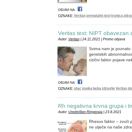
OBJAVI NA:
Veritas
prenatalni test
trunica
zdrav
OZNAKE:
Veritas test: NIPT obavezan ak
Autor:
Veritas
| 24.11.2021 | Promo objava
Svima nam je poznato d
genetskih abnormalnost
rizični faktor pojave ne
OBJAVI NA:
otac
majka
beba
zdravlje
Veritas
do
OZNAKE:
Rh negativna krvna grupa i t
Autor:
Uredništvo Ringeraja
| 23.8.2021
Rhesus faktor – zvuči 
ne utječe na naše zdrav