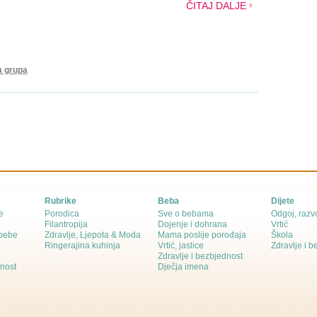
ČITAJ DALJE
a grupa
Rubrike
Beba
Dijete
e
Porodica
Sve o bebama
Odgoj, razvo
Filantropija
Dojenje i dohrana
Vrtić
 bebe
Zdravlje, Ljepota & Moda
Mama poslije porođaja
Škola
Ringerajina kuhinja
Vrtić, jaslice
Zdravlje i 
Zdravlje i bezbjednost
dnost
Dječja imena