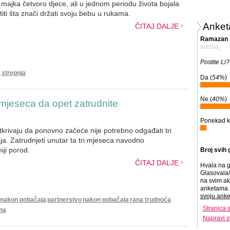
majka četvoro djece, ali u jednom periodu života bojala
iti šta znači držati svoju bebu u rukama.
Anket
ČITAJ DALJE
Ramazan
adissa_
Postite Li?
a
strepnja
Da (
54%
)
Ne (
40%
)
mjeseca da opet zatrudnite
Ponekad k
otkrivaju da ponovno začeće nije potrebno odgađati tri
. Zatrudnjeti unutar ta tri mjeseca navodno
iji porod.
Broj svih 
ČITAJ DALJE
Hvala na g
Glasovala/
na svim ak
anketama. 
svoju anke
 nakon pobačaja
partnerstvo
nakon pobačaja
rana trudnoća
Stranica 
na
Napravi s