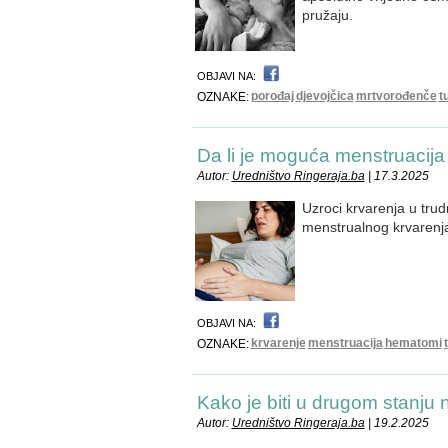
pružaju.
OBJAVI NA:
porođaj
djevojčica
mrtvorođenče
t
OZNAKE:
Da li je moguća menstruacija
Autor:
Uredništvo Ringeraja.ba
| 17.3.2025
Uzroci krvarenja u trudn
menstrualnog krvarenj
OBJAVI NA:
krvarenje
menstruacija
hematomi
OZNAKE:
Kako je biti u drugom stanju 
Autor:
Uredništvo Ringeraja.ba
| 19.2.2025