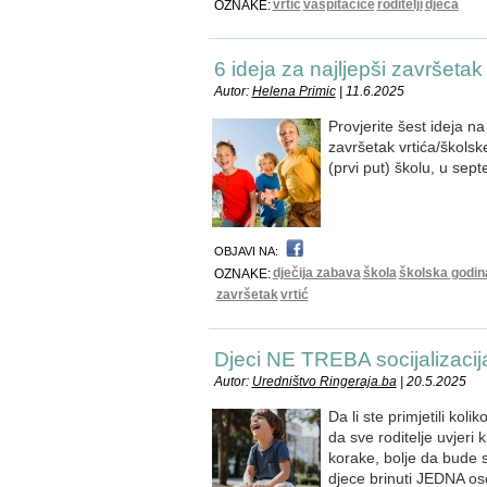
vrtić
vaspitačice
roditelji
djeca
OZNAKE:
6 ideja za najljepši završetak 
Autor:
Helena Primic
| 11.6.2025
Provjerite šest ideja n
završetak vrtića/školske
(prvi put) školu, u sep
OBJAVI NA:
dječija zabava
škola
školska godin
OZNAKE:
završetak
vrtić
Djeci NE TREBA socijalizaci
Autor:
Uredništvo Ringeraja.ba
| 20.5.2025
Da li ste primjetili ko
da sve roditelje uvjeri 
korake, bolje da bude 
djece brinuti JEDNA o