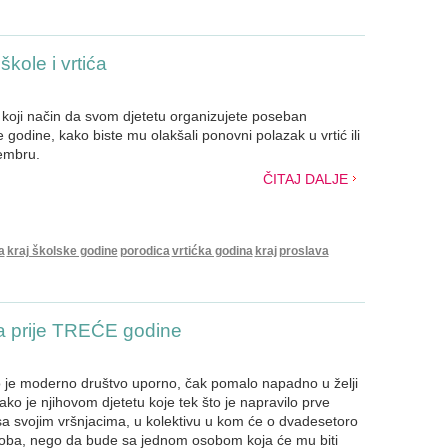
škole i vrtića
a koji način da svom djetetu organizujete poseban
 godine, kako biste mu olakšali ponovni polazak u vrtić ili
tembru.
ČITAJ DALJE
a
kraj školske godine
porodica
vrtićka godina
kraj
proslava
ja prije TREĆE godine
liko je moderno društvo uporno, čak pomalo napadno u želji
kako je njihovom djetetu koje tek što je napravilo prve
sa svojim vršnjacima, u kolektivu u kom će o dvadesetoro
soba, nego da bude sa jednom osobom koja će mu biti