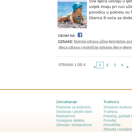
Sva djeca uživaju u lje
uvijek imaju pri ruci už
porodicu u pokretu su N
žitarica ili voća sa do
OBJAVI NA:
Nutrino
zdrava užina
ljeto
ljetne av
OZNAKE:
djeca
zdrava i praktična ishrana djece
dijete
STRANA 1 OD 4
1
2
3
4
Zatrudnjenje
Trudnoća
Pripreme za trudnoću
Simptomi trudnoć
Ovulacija i plodni dani
Trudnica
Neplodnost
Pobačaj, gubitak
Usvajanje djeteta
Porođaj
Zdravlje i bezbjednost
Porodilišta
Zdravlje i bezbje