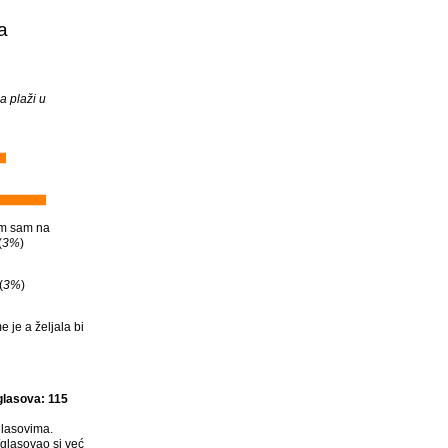
a
a plaži u
im sam na
(
3%
)
(
3%
)
 je a željala bi
glasova: 115
lasovima.
glasovao si već