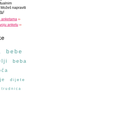
tualnim
Možeš napraviti
tu
!
s anketama
voju anketu
ke
a
bebe
lji
beba
oća
je
dijete
trudnica