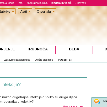
epota & Moda
Tata
Ringerajina kuhinja
Ringerajin vodič
E-novosti
Rubrike
Alati
O portalu
DNJENJE
TRUDNOĆA
BEBA
D
Zdravlje i bezbjednost
Dječje pjesmice
PUBERTET
 infekcije?
tić nakon dugotrajne infekcije? Koliko su druga djeca
on povratka u kolektiv?
Fo