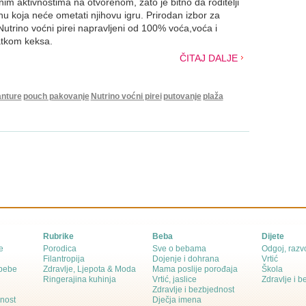
tnim aktivnostima na otvorenom, zato je bitno da roditelji
inu koja neće ometati njihovu igru. Prirodan izbor za
utrino voćni pirei napravljeni od 100% voća,voća i
datkom keksa.
ČITAJ DALJE
anture
pouch pakovanje
Nutrino voćni pirei
putovanje
plaža
Rubrike
Beba
Dijete
e
Porodica
Sve o bebama
Odgoj, razvo
Filantropija
Dojenje i dohrana
Vrtić
 bebe
Zdravlje, Ljepota & Moda
Mama poslije porođaja
Škola
Ringerajina kuhinja
Vrtić, jaslice
Zdravlje i 
Zdravlje i bezbjednost
dnost
Dječja imena