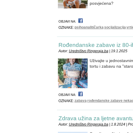
posvjećena?
OBJAVI NA:
psihoanalitičarka
socijalizacija
vrti
OZNAKE:
Rođendanske zabave iz 80-ih,
Autor:
Uredništvo Ringeraja.ba
| 19.1.2025
Uživajte u jednostavnim
tortu i zabavu na "sta
OBJAVI NA:
zabava
rođendanske zabave neka
OZNAKE:
Zdrava užina za ljetne avant
Autor:
Uredništvo Ringeraja.ba
| 1.8.2024 | P