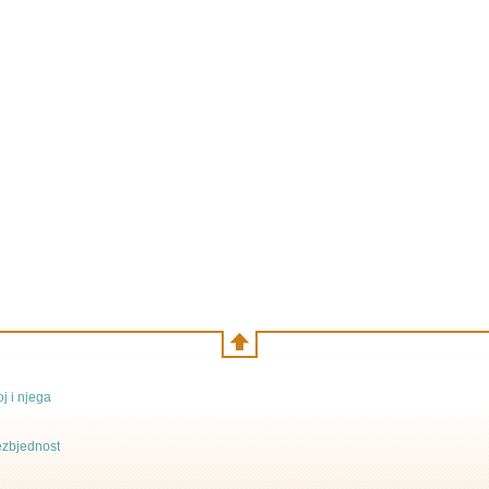
j i njega
bezbjednost