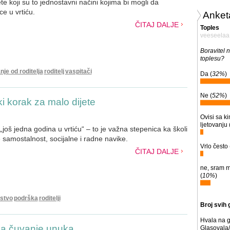
 koji su to jednostavni načini kojima bi mogli da
ce u vrtiću.
Anket
ČITAJ DALJE
Toples
veeseelaa
Boravitel n
toplesu?
nje od roditelja
roditelj
vaspitači
Da (
32%
)
Ne (
52%
)
i korak za malo dijete
Ovisi sa k
ljetovanju 
još jedna godina u vrtiću“ – to je važna stepenica ka školi
ije samostalnost, socijalne i radne navike.
Vrlo često 
ČITAJ DALJE
ne, sram me
(
10%
)
jstvo
podrška
roditelji
Broj svih 
Hvala na g
a čuvanje unuka
Glasovala/