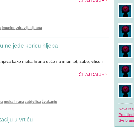
ČITAJ DALJE
ć
imunitet
zdravlje djeteta
ću ne jede koricu hljeba
java kako meka hrana utiče na imunitet, zube, vilicu i
ČITAJ DALJE
na
meka hrana
zubi
vilica
žvakanje
Nove ras
Promijen
aciju u vrtiću
Svi forum