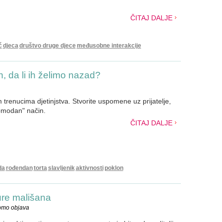
ČITAJ DALJE
ć
djeca
društvo druge djece
međusobne interakcije
 da li ih želimo nazad?
 trenucima djetinjstva. Stvorite uspomene uz prijatelje,
romodan" način.
ČITAJ DALJE
da
rođendan
torta
slavljenik
aktivnosti
poklon
ure mališana
romo objava