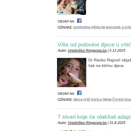
OBJAVI NA:
prethodna infekcija
povratak u vrti
OZNAKE:
Više od polovine djece u vrti
Autor:
Uredništvo Ringeraja.ba
| 5.12.2025
Dr Ranko Rajović objašn
čak na kičmu djece.
OBJAVI NA:
djeca
vrtić
korica hleba
Čvrsta hra
OZNAKE:
7 stvari koje će olakšati adapt
Autor:
Uredništvo Ringeraja.ba
| 31.8.2025