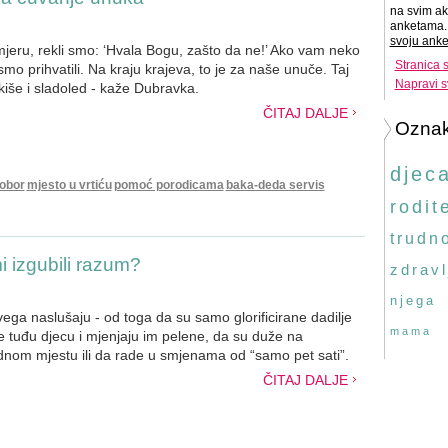
na svim ak
anketama. 
svoju anke
mjeru, rekli smo: ‘Hvala Bogu, zašto da ne!’ Ako vam neko
Stranica 
smo prihvatili. Na kraju krajeva, to je za naše unuče. Taj
Napravi s
kiše i sladoled - kaže Dubravka.
ČITAJ DALJE
Ozna
djec
obor
mjesto u vrtiću
pomoć porodicama
baka-deda servis
rodite
trudn
mi izgubili razum?
zdravl
njega
vega naslušaju - od toga da su samo glorificirane dadilje
mama
e tuđu djecu i mjenjaju im pelene, da su duže na
nom mjestu ili da rade u smjenama od “samo pet sati”.
ČITAJ DALJE