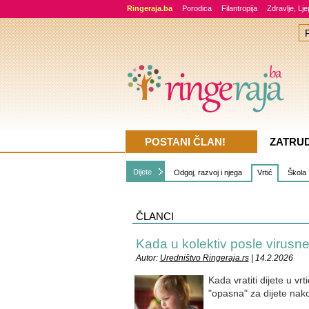
Ringeraja.ba
Porodica
Filantropija
Zdravlje, Lj
POSTANI ČLAN!
ZATRU
Dijete
Odgoj, razvoj i njega
Vrtić
Škola
ČLANCI
Kada u kolektiv posle virusne
Autor:
Uredništvo Ringeraja.rs
| 14.2.2026
Kada vratiti dijete u vr
"opasna" za dijete nak