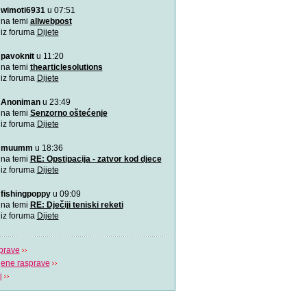
wimoti6931
u 07:51
Rođeno moje!
Najemotivnija i najljepša p
na temi
allwebpost
mame, za roditelj
iz foruma
Dijete
pavoknit
u 11:20
4 zabavne obiteljske igre
zimske dane
na temi
thearticlesolutions
Predlažemo vam četiri su
iz foruma
Dijete
obiteljske igre koje će n
Anoniman
u 23:49
Upravo sam tužio obrazov
na temi
Senzorno oštećenje
Možda učenici čine tek 20
iz foruma
Dijete
ali čine 100% na
muumm
u 18:36
Koja je tajna uspješnog s
na temi
RE: Opstipacija - zatvor kod djece
Video koji bi trebao vidjeti s
iz foruma
Dijete
fishingpoppy
u 09:09
Plavi telefon BiH
na temi
RE: Dječiji teniski reketi
Plavi telefon, savjetodavn
iz foruma
Dijete
besplatna linija za
prave
jene rasprave
i