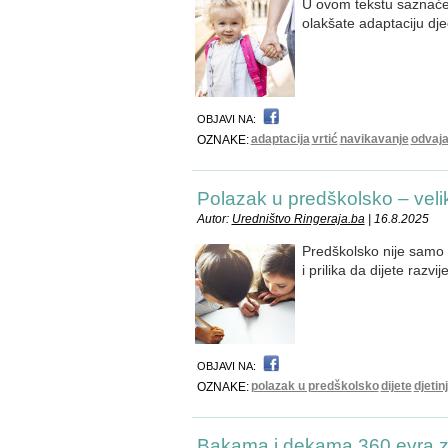
U ovom tekstu saznaćete
olakšate adaptaciju dje
OBJAVI NA:
adaptacija
vrtić
navikavanje
odvaja
OZNAKE:
Polazak u predškolsko – velik
Autor:
Uredništvo Ringeraja.ba
| 16.8.2025
Predškolsko nije samo „
i prilika da dijete razv
OBJAVI NA:
polazak u predškolsko
dijete
djetin
OZNAKE:
Bakama i dekama 360 evra z