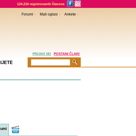
124.216 registrovanih članova
Forumi
Mali oglasi
Ankete
PRIJAVI SE!
POSTANI ČLAN!
IJETE
rumi
Video
sadržaji