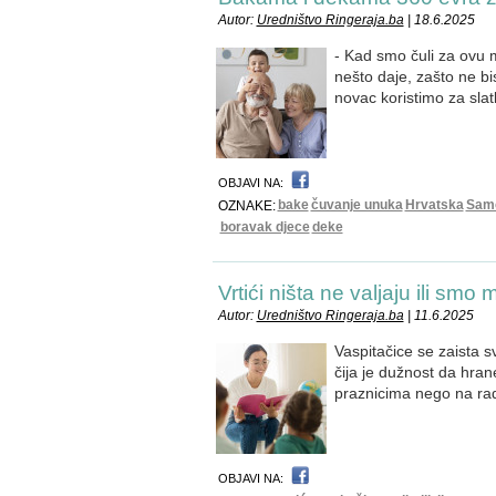
Autor:
Uredništvo Ringeraja.ba
| 18.6.2025
- Kad smo čuli za ovu 
nešto daje, zašto ne bi
novac koristimo za slat
OBJAVI NA:
bake
čuvanje unuka
Hrvatska
Sam
OZNAKE:
boravak djece
deke
Vrtići ništa ne valjaju ili smo 
Autor:
Uredništvo Ringeraja.ba
| 11.6.2025
Vaspitačice se zaista s
čija je dužnost da hran
praznicima nego na rad
OBJAVI NA: