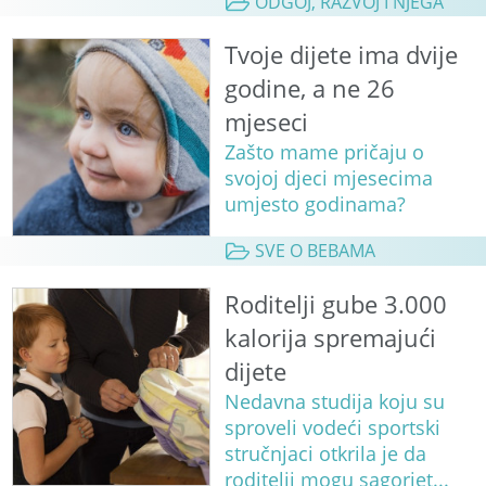
ODGOJ, RAZVOJ I NJEGA
Tvoje dijete ima dvije
godine, a ne 26
mjeseci
Zašto mame pričaju o
svojoj djeci mjesecima
umjesto godinama?
SVE O BEBAMA
Roditelji gube 3.000
kalorija spremajući
dijete
Nedavna studija koju su
sproveli vodeći sportski
stručnjaci otkrila je da
roditelji mogu sagorjet...