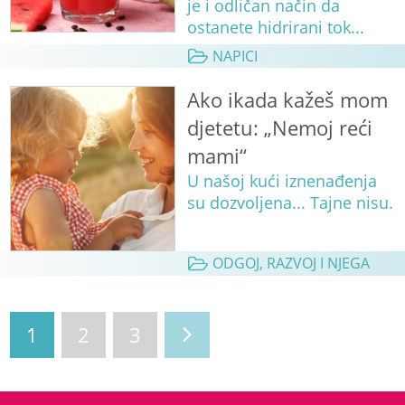
je i odličan način da
ostanete hidrirani tok...
NAPICI
Ako ikada kažeš mom
djetetu: „Nemoj reći
mami“
U našoj kući iznenađenja
su dozvoljena... Tajne nisu.
ODGOJ, RAZVOJ I NJEGA
1
2
3