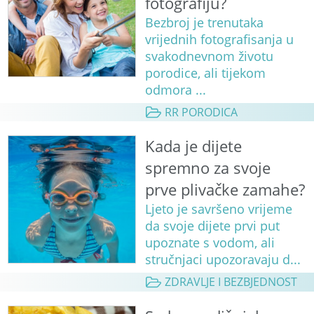
fotografiju?
Bezbroj je trenutaka
vrijednih fotografisanja u
svakodnevnom životu
porodice, ali tijekom
odmora ...
RR PORODICA
Kada je dijete
spremno za svoje
prve plivačke zamahe?
Ljeto je savršeno vrijeme
da svoje dijete prvi put
upoznate s vodom, ali
stručnjaci upozoravaju d...
ZDRAVLJE I BEZBJEDNOST