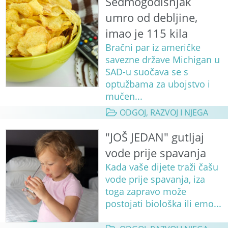
Sedmogodišnjak
umro od debljine,
imao je 115 kila
Bračni par iz američke
savezne države Michigan u
SAD-u suočava se s
optužbama za ubojstvo i
mučen...
ODGOJ, RAZVOJ I NJEGA
"JOŠ JEDAN" gutljaj
vode prije spavanja
Kada vaše dijete traži čašu
vode prije spavanja, iza
toga zapravo može
postojati biološka ili emo...