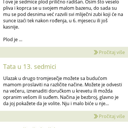
I ove je sedmice plod prilično radišan. Osim što veselo
pliva i koprca se u svojem malom bazenu, do sada su
mu se pod desnima već razvili svi mliječni zubi koji će na
sunce izaći tek nakon rođenja, u 6. mjesecu ili još
kasnije.
Plod je ...
Pročitaj više
Tata u 13. sedmici
Ulazak u drugo tromjesečje možete sa budućom
mamom proslaviti na različite načine. Možete je odvesti
na večeru, iznenaditi doručkom u krevetu ili možda
opranim vešom ili suđem. Načina je bezbroj, glavno je
da joj pokažete da je volite. Nju i malo biće u nje...
Pročitaj više