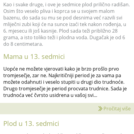
Kao i svake druge, i ove je sedmice plod prilično radišan.
Osim što veselo pliva i koprca se u svojem malom
bazenu, do sada su mu se pod desnima već razvili svi
mliječni zubi koji će na sunce izaći tek nakon rođenja, u
6. mjesecu ili još kasnije. Plod sada teži približno 28
grama, a isto toliko teži i plodna voda. Dugačak je od 6
do 8 centimetara.
Mama u 13. sedmici
Uopće ne možete vjerovati kako je brzo prošlo prvo
tromjesečje, zar ne. Najkritičniji period je za vama pa
možete odahnuti i veselo stupiti u drugi dio trudnoće.
Drugo tromjesečje je period procvata trudnice. Sada je
trudnoća već čvrsto usidrena u vašoj svi...
Pročitaj više
Plod u 13. sedmici