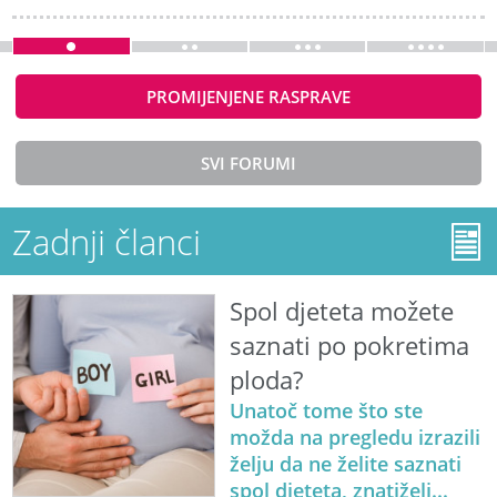
PROMIJENJENE RASPRAVE
SVI FORUMI
Zadnji članci
Spol djeteta možete
saznati po pokretima
ploda?
Unatoč tome što ste
možda na pregledu izrazili
želju da ne želite saznati
spol djeteta, znatiželj...