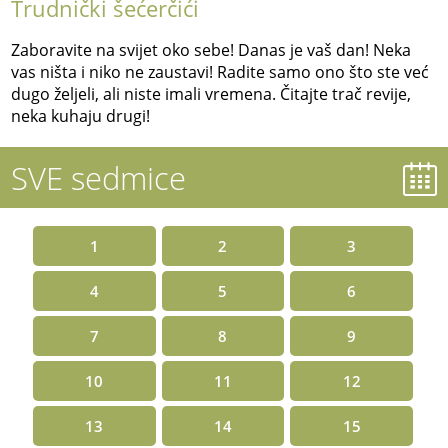
Trudnički šećerčići
Zaboravite na svijet oko sebe! Danas je vaš dan! Neka
vas ništa i niko ne zaustavi! Radite samo ono što ste već
dugo željeli, ali niste imali vremena. Čitajte trač revije,
neka kuhaju drugi!
SVE sedmice
1
2
3
4
5
6
7
8
9
10
11
12
13
14
15