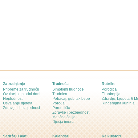
Zatrudnjenje
Trudnoća
Rubrike
Pripreme za trudnoću
Simptomi trudnoće
Porodica
Ovulacija i plodni dani
Trudnica
Filantropija
Neplodnost
Pobačaj, gubitak bebe
Zdravlje, Ljepota & 
Usvajanje djeteta
Porođaj
Ringerajina kuhinja
Zdravlje i bezbjednost
Porodilišta
Zdravlje i bezbjednost
Matične ćelije
Dječja imena
Sadržaji i alati
Kalendari
Kalkulatori