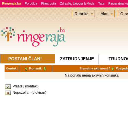
Ringeraja.ba
Porodica
Filantropija
Zdravlje, Ljepota & Moda
Tata
Ringerajina ku
Rubrike
Alati
O po
POSTANI ČLAN!
ZATRUDNJENJE
TRUDNO
Kontakt
Korisnik
Trenutna aktivnost /
Posljedn
Na portalu nema aktivnih korisnika
Prijatelj (kontakt)
Nepoželjan (blokiran)