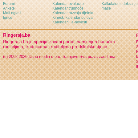
Forumi
Kalendar ovulacije
Kalkulator indeksa tj
Ankete
Kalendar trudnoće
mase
Mali oglasi
Kalendar razvoja djeteta
Igrice
Kineski kalendar polova
Kalendari i e-novosti
Ringeraja.ba
Ringeraja.ba je specijalizovani portal, namjenjen budućim
B
roditeljima, trudnicama i roditeljima predškolske djece.
S
H
(c) 2002-2026 Danu media d.o.o. Sarajevo
Sva prava zadržana
S
I