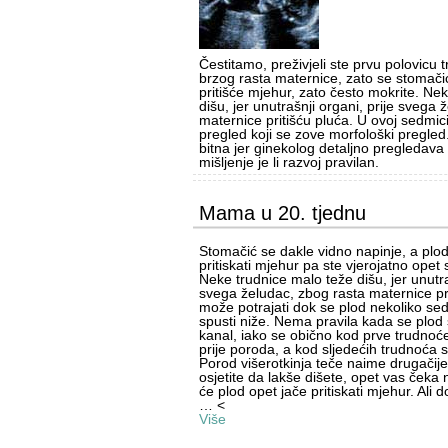
Čestitamo, preživjeli ste prvu polovicu 
brzog rasta maternice, zato se stomačić
pritišće mjehur, zato često mokrite. Ne
dišu, jer unutrašnji organi, prije svega 
maternice pritišću pluća. U ovoj sedmici
pregled koji se zove morfološki pregle
bitna jer ginekolog detaljno pregledava
mišljenje je li razvoj pravilan.
Mama u 20. tjednu
Stomačić se dakle vidno napinje, a plo
pritiskati mjehur pa ste vjerojatno opet 
Neke trudnice malo teže dišu, jer unutra
svega želudac, zbog rasta maternice pri
može potrajati dok se plod nekoliko se
spusti niže. Nema pravila kada se plod
kanal, iako se obično kod prve trudnoć
prije poroda, a kod sljedećih trudnoća s
Porod višerotkinja teče naime drugačij
osjetite da lakše dišete, opet vas čeka 
će plod opet jače pritiskati mjehur. Ali 
… <
Više