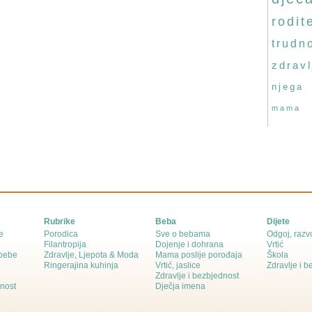
rodite
trudn
zdravl
njega
mama
Rubrike
Beba
Dijete
e
Porodica
Sve o bebama
Odgoj, razvo
Filantropija
Dojenje i dohrana
Vrtić
 bebe
Zdravlje, Ljepota & Moda
Mama poslije porođaja
Škola
Ringerajina kuhinja
Vrtić, jaslice
Zdravlje i 
Zdravlje i bezbjednost
dnost
Dječja imena