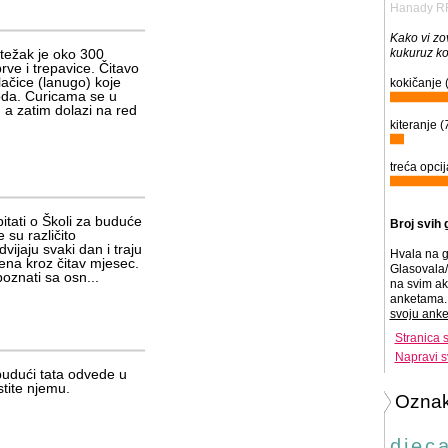
Hanady R
Kako vi zov
 težak je oko 300
kukuruz ko
ve i trepavice. Čitavo
dlačice (lanugo) koje
kokičanje 
oda. Curicama se u
, a zatim dolazi na red
kiteranje (
treća opcij
pitati o Školi za buduće
Broj svih 
e su različito
ijaju svaki dan i traju
Hvala na g
na kroz čitav mjesec.
Glasovala/
oznati sa osn...
na svim ak
anketama. 
svoju anke
Stranica 
Napravi s
udući tata odvede u
stite njemu.
Ozna
djec