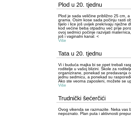
Plod u 20. tjednu
Plod je sada veličine približno 25 cm, a
grama. Osim kose sada počinju rasti obr
tijelo i lice još uvijek prekrivaju nježne 
kod većine beba otpadnu već prije por
ovoj sedmici počinje razvijati maternica
još i vaginalni kanal. <
Više
Tata u 20. tjednu
Vi i buduća majka bi se opet trebali ras
roditelje u vašoj blizini. Škole za roditelj
organizirane, ponekad se predavanja odv
jednu sedmicu, a ponekad su raspoređe
Ako ste veoma zaposleni, možete se up
Više
Trudnički šećerčići
Ovog vikenda se razmazite. Neka vas b
nepoznato. Plan puta i aktivnosti prepu