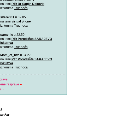
Ovu zaista zanimljivu kratk
na temi
RE: Dr Sanjin Dekovic
prikazuje trudno
iz foruma
Trudnoća
svere301
u 02:05
Katy Perry slavi žene u n
Katy Perry slavi žene u no
na temi
virtual phone
Makes A Woman\".
iz foruma
Trudnoća
samy_lo
u 22:50
Nifty test: bez straha, bez
Nifty test je napravilo got
na temi
RE: Porodilišta SARAJEVO
trudnica diljem svi
iskustva
iz foruma
Trudnoća
Život je čudo!
Mom_of_two
u 04:27
Pogledajte i uživajte! Najlj
na temi
RE: Porodilišta SARAJEVO
stvaranju i razvija
iskustva
iz foruma
Trudnoća
prave
jene rasprave
i
a
okičar