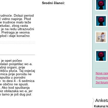
Srodni članci:
trudnoće. Dolazi period
 vidno napinje. Plod
ke trudnice malo teže
želudac, zbog rasta
 je na redu ultrazvučni
d. Pretraga je veoma
 plod i daje konačno
d je opet počeo
stalan posjetilac wc-a.
šnji organi, prije
tišću pluća. Taj osjećaj
Nove ras
dmica prije poroda ne
 spušta u porodni
Promijen
e to desi 4 - 6 sedmica
Svi forum
e obično ne spusti.
e. Ako kod spuštanja
niz obilazaka wc-a, jer
do tamo je još dug put
Anket
Kukuruz k