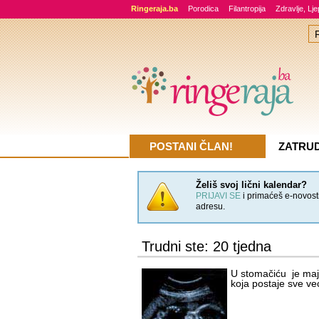
Ringeraja.ba
Porodica
Filantropija
Zdravlje, Lj
POSTANI ČLAN!
ZATRU
Želiš svoj lični kalendar?
PRIJAVI SE
i primaćeš e-novosti
adresu.
Trudni ste: 20 tjedna
U stomačiću je maj
koja postaje sve ve