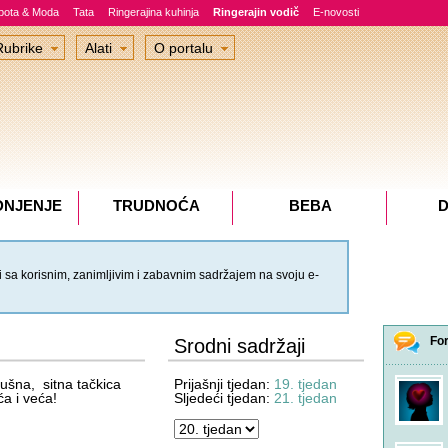
epota & Moda
Tata
Ringerajina kuhinja
Ringerajin vodič
E-novosti
Rubrike
Alati
O portalu
DNJENJE
TRUDNOĆA
BEBA
D
 sa korisnim, zanimljivim i zabavnim sadržajem na svoju e-
Fo
Srodni sadržaji
ušna, sitna tačkica
Prijašnji tjedan:
19. tjedan
ća i veća!
Sljedeći tjedan:
21. tjedan