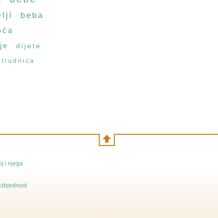
lji
beba
oća
je
dijete
trudnica
j i njega
bezbjednost