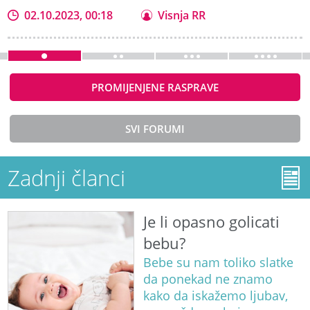
02.10.2023, 00:18
Visnja RR
PROMIJENJENE RASPRAVE
SVI FORUMI
Zadnji članci
Je li opasno golicati
bebu?
Bebe su nam toliko slatke
da ponekad ne znamo
kako da iskažemo ljubav,