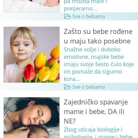
pa možda malo i
pretjeramo...
Sve o bebama
Zašto su bebe rođene
u maju tako posebne
Snažne volje i duboko
emotivne, majske bebe
imaju svoje šesto čulo koje
im pomaže da sigurno
kora...
Sve o bebama
Zajedničko spavanje
mame i bebe, DA ili
NE?
Zbog uticaja biologije i
psihologije, i mame i bebe