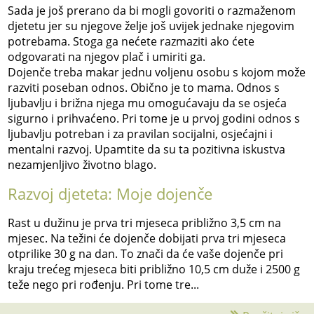
Sada je još prerano da bi mogli govoriti o razmaženom
djetetu jer su njegove želje još uvijek jednake njegovim
potrebama. Stoga ga nećete razmaziti ako ćete
odgovarati na njegov plač i umiriti ga.
Dojenče treba makar jednu voljenu osobu s kojom može
razviti poseban odnos. Obično je to mama. Odnos s
ljubavlju i brižna njega mu omogućavaju da se osjeća
sigurno i prihvaćeno. Pri tome je u prvoj godini odnos s
ljubavlju potreban i za pravilan socijalni, osjećajni i
mentalni razvoj. Upamtite da su ta pozitivna iskustva
nezamjenljivo životno blago.
Razvoj djeteta: Moje dojenče
Rast u dužinu je prva tri mjeseca približno 3,5 cm na
mjesec. Na težini će dojenče dobijati prva tri mjeseca
otprilike 30 g na dan. To znači da će vaše dojenče pri
kraju trećeg mjeseca biti približno 10,5 cm duže i 2500 g
teže nego pri rođenju. Pri tome tre...