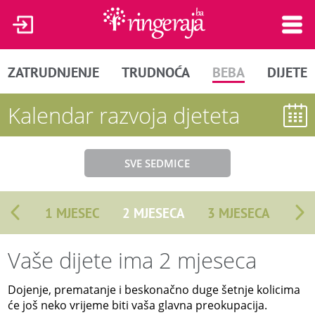
ZATRUDNJENJE
TRUDNOĆA
BEBA
DIJETE
Kalendar razvoja djeteta
SVE SEDMICE
1 MJESEC
2 MJESECA
3 MJESECA
Vaše dijete ima 2 mjeseca
Dojenje, prematanje i beskonačno duge šetnje kolicima
će još neko vrijeme biti vaša glavna preokupacija.