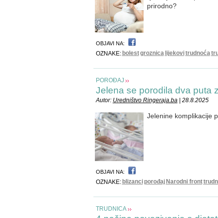
prirodno?
OBJAVI NA:
bolest
groznica
lijekovi
trudnoća
tr
OZNAKE:
POROĐAJ
Jelena se porodila dva puta 
Autor:
Uredništvo Ringeraja.ba
| 28.8.2025
Jelenine komplikacije p
OBJAVI NA:
blizanci
porođaj
Narodni front
trudn
OZNAKE:
TRUDNICA