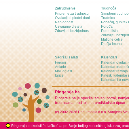
Zatrudnjenje
Trudnoća
Pripreme za trudnoću
Simptomi trudnoć
Ovulacija i plodni dani
Trudnica
Neplodnost
Pobačaj, gubitak
Usvajanje djeteta
Porođaj
Zdravlje i bezbjednost
Porodilišta
Zdravlje i bezbje
Matične ćelije
Dječja imena
Sadržaji i alati
Kalendari
Forumi
Kalendar ovulacij
Ankete
Kalendar trudnoć
Mali oglasi
Kalendar razvoja 
Igrice
Kineski kalendar 
Kalendari i e-novo
Ringeraja.ba
Ringeraja.ba je specijalizovani portal, namje
trudnicama i roditeljima predškolske djece.
(c) 2002-2026 Danu media d.o.o. Sarajevo
Sva
Ringeraja.ba koristi "kolačiće" za pružanje boljeg korisničkog iskustva, pra