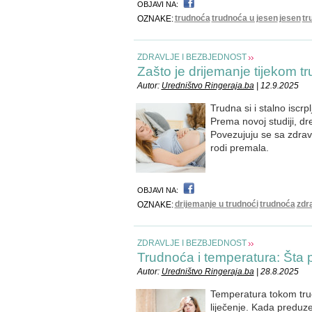
OBJAVI NA:
trudnoća
trudnoća u jesen
jesen
tr
OZNAKE:
ZDRAVLJE I BEZBJEDNOST
Zašto je drijemanje tijekom 
Autor:
Uredništvo Ringeraja.ba
| 12.9.2025
Trudna si i stalno iscr
Prema novoj studiji, d
Povezujuju se sa zdrav
rodi premala.
OBJAVI NA:
drijemanje u trudnoći
trudnoća
zdr
OZNAKE:
ZDRAVLJE I BEZBJEDNOST
Trudnoća i temperatura: Šta
Autor:
Uredništvo Ringeraja.ba
| 28.8.2025
Temperatura tokom trud
liječenje. Kada preduze