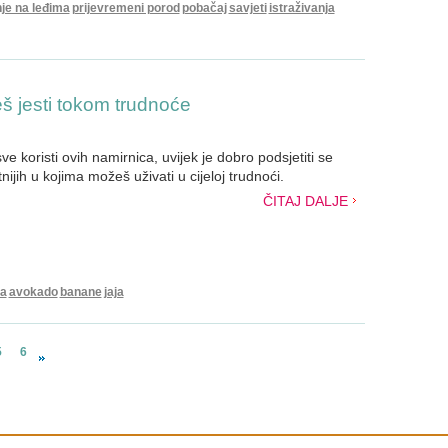
je na leđima
prijevremeni porod
pobačaj
savjeti
istraživanja
š jesti tokom trudnoće
ve koristi ovih namirnica, uvijek je dobro podsjetiti se
tnijih u kojima možeš uživati u cijeloj trudnoći.
ČITAJ DALJE
na
avokado
banane
jaja
5
6