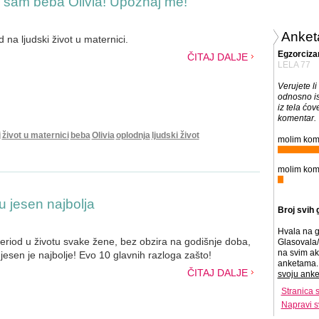
sam beba Olivia! Upoznaj me!
Anket
 na ljudski život u maternici.
Egzorciz
ČITAJ DALJE
LELA 77
Verujete l
odnosno is
iz tela ćo
komentar.
j
život u maternici
beba
Olivia
oplodnja
ljudski život
molim kom
molim kom
u jesen najbolja
Broj svih 
Hvala na g
riod u životu svake žene, bez obzira na godišnje doba,
Glasovala/
na svim ak
jesen je najbolje! Evo 10 glavnih razloga zašto!
anketama. 
ČITAJ DALJE
svoju anke
Stranica 
Napravi s