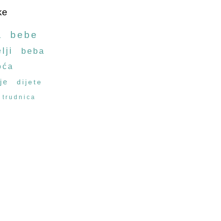
ke
a
bebe
lji
beba
oća
je
dijete
trudnica