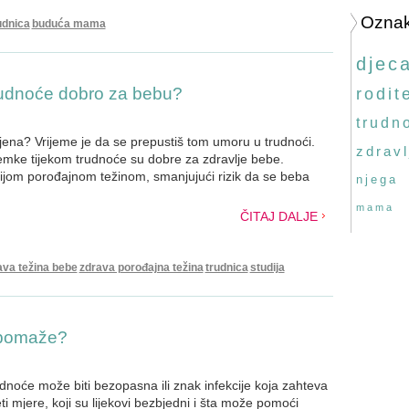
Ozna
udnica
buduća mama
djec
trudnoće dobro za bebu?
rodite
trudn
pljena? Vrijeme je da se prepustiš tom umoru u trudnoći.
zdravl
remke tijekom trudnoće su dobre za zdravlje bebe.
ijom porođajnom težinom, smanjujući rizik da se beba
njega
mama
ČITAJ DALJE
ava težina bebe
zdrava porođajna težina
trudnica
studija
 pomaže?
noće može biti bezopasna ili znak infekcije koja zahteva
ti mjere, koji su lijekovi bezbjedni i šta može pomoći