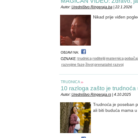
MAGIČAN VIDEO: Zdravo, ja 
Autor:
Uredništvo Ringeraja.ba
| 22.1.2026
Nikad prije viđen pogled
OBJAVI NA:
trudnica
roditelji
maternica
pobača
OZNAKE:
razvojne faze
život
prenatalni razvoj
TRUDNICA
10 razloga zašto je trudnoća 
Autor:
Uredništvo Ringeraja.rs
| 4.10.2025
Trudnoća je poseban pe
ali biti buduća mama u 