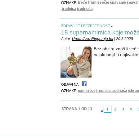
treće tromjesečje
spavanje
spavan
OZNAKE:
trudnica
trudnoća
ZDRAVLJE I BEZBJEDNOST
15 supernamirnica koje može
Autor:
Uredništvo Ringeraja.ba
| 20.5.2025
Bez obzira znaš li već s
najukusnijih i najkvalite
OBJAVI NA:
namirnice
trudnica
trudnoća
ishra
OZNAKE:
STRANA 1 OD 13
1
2
3
4