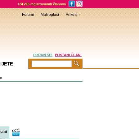
124.216 registrovanih članova
Forumi
Mali oglasi
Ankete
PRIJAVI SE!
POSTANI ČLAN!
IJETE
je
rumi
Video
sadržaji