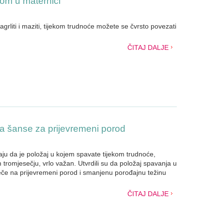
tom u maternici
agrliti i maziti, tijekom trudnoće možete se čvrsto povezati
ČITAJ DALJE
 šanse za prijevremeni porod
ju da je položaj u kojem spavate tijekom trudnoće,
tromjesečju, vrlo važan. Utvrdili su da položaj spavanja u
eče na prijevremeni porod i smanjenu porođajnu težinu
ČITAJ DALJE