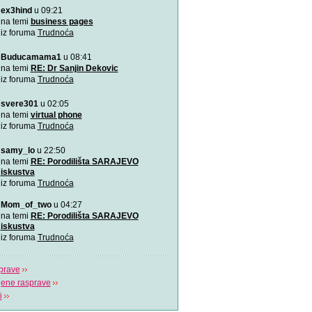
ex3hind
u 09:21
VIDEO: 7 najboljih položaj
Zašto je važno u kojem pol
na temi
business pages
porađamo? Koji su najbolj
iz foruma
Trudnoća
Buducamama1
u 08:41
Odlična animacija o trudn
Ovu zaista zanimljivu kratk
na temi
RE: Dr Sanjin Dekovic
prikazuje trudno
iz foruma
Trudnoća
svere301
u 02:05
Katy Perry slavi žene u n
Katy Perry slavi žene u no
na temi
virtual phone
Makes A Woman\".
iz foruma
Trudnoća
samy_lo
u 22:50
Nifty test: bez straha, bez
Nifty test je napravilo got
na temi
RE: Porodilišta SARAJEVO
trudnica diljem svi
iskustva
iz foruma
Trudnoća
Život je čudo!
Mom_of_two
u 04:27
Pogledajte i uživajte! Najlj
na temi
RE: Porodilišta SARAJEVO
stvaranju i razvija
iskustva
iz foruma
Trudnoća
prave
jene rasprave
i