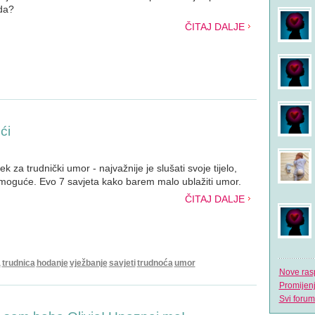
da?
ČITAJ DALJE
ći
ek za trudnički umor - najvažnije je slušati svoje tijelo,
 moguće. Evo 7 savjeta kako barem malo ublažiti umor.
ČITAJ DALJE
a
trudnica
hodanje
vježbanje
savjeti
trudnoća
umor
Nove ras
Promijen
Svi forum