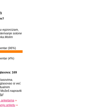
a
am?
i u egzorcizam,
terivanje sotone
veka.Molim
entar (
96%
)
entar (
4%
)
glasova: 169
lasovima.
glasovao si već
tualnim
Možeš napraviti
tu
!
s anketama
voju anketu