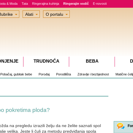
epota & Moda
Tata
Ringerajina kuhinja
Ringerajin vodič
E-novosti
Rubrike
Alati
O portalu
DNJENJE
TRUDNOĆA
BEBA
D
Pobačaj, gubitak bebe
Porođaj
Porodilišta
Zdravlje i bezbjednost
Matične ćeli
po pokretima ploda?
da na pregledu izrazili želju da ne želite saznati spol
Fo
 dalje velika. Jeste li čuli za metodu predviđanja spola