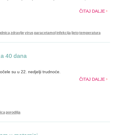
ČITAJ DALJE
udnica
zdravlje
virus
paracetamol
infekcija
ljeto
temperatura
za 40 dana
očele su u 22. nedjelji trudnoće.
ČITAJ DALJE
ica
porodilja