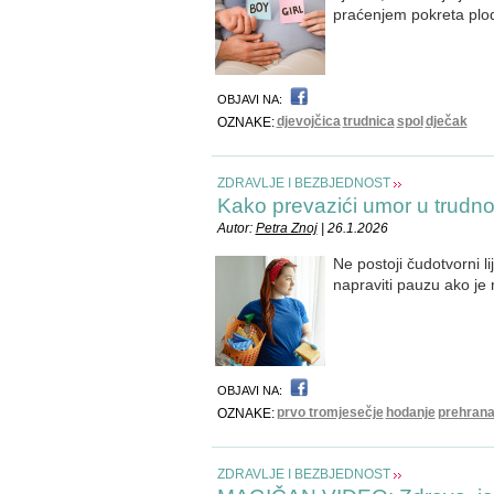
praćenjem pokreta plo
OBJAVI NA:
djevojčica
trudnica
spol
dječak
OZNAKE:
ZDRAVLJE I BEZBJEDNOST
Kako prevazići umor u trudno
Autor:
Petra Znoj
| 26.1.2026
Ne postoji čudotvorni lij
napraviti pauzu ako je
OBJAVI NA:
prvo tromjesečje
hodanje
prehran
OZNAKE:
ZDRAVLJE I BEZBJEDNOST