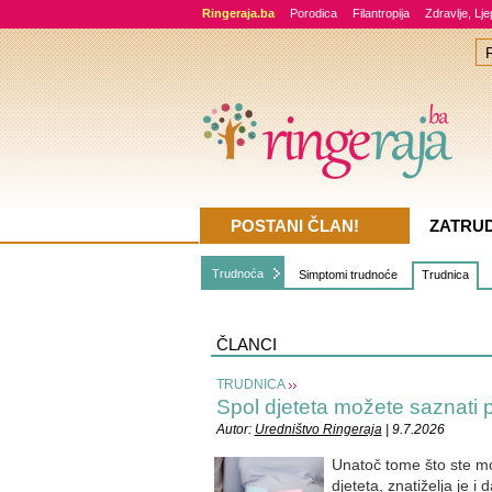
Ringeraja.ba
Porodica
Filantropija
Zdravlje, Lj
POSTANI ČLAN!
ZATRU
Trudnoća
Simptomi trudnoće
Trudnica
ČLANCI
TRUDNICA
Spol djeteta možete saznati 
Autor:
Uredništvo Ringeraja
| 9.7.2026
Unatoč tome što ste mož
djeteta, znatiželja je i