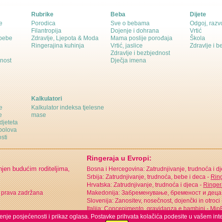
Rubrike
Beba
Dijete
e
Porodica
Sve o bebama
Odgoj, razvo
Filantropija
Dojenje i dohrana
Vrtić
 bebe
Zdravlje, Ljepota & Moda
Mama poslije porođaja
Škola
Ringerajina kuhinja
Vrtić, jaslice
Zdravlje i 
Zdravlje i bezbjednost
dnost
Dječja imena
Kalkulatori
e
Kalkulator indeksa tjelesne
e
mase
djeteta
polova
sti
Ringeraja u Evropi:
njen budućim roditeljima,
Bosna i Hercegovina: Zatrudnjivanje, trudnoća i d
Srbija: Zatrudnjivanje, trudnoća, bebe i deca -
Ring
Hrvatska: Zatrudnjivanje, trudnoća i djeca -
Ringer
 prava zadržana
Makedonija: Забременување, бременост и деца
Slovenija: Zanositev, nosečnost, dojenčki in otroci
Italija: Concepimento, gravidanza e bambini -
MioB
ćenje posjećenosti i prikaz oglasa. Postavke prihvata kolačića podesite u vašem int