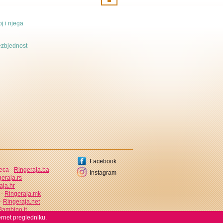
j i njega
bezbjednost
Facebook
jeca -
Ringeraja.ba
Instagram
eraja.rs
aja.hr
 -
Ringeraja.mk
 -
Ringeraja.net
ambino.it
ernet pregledniku.