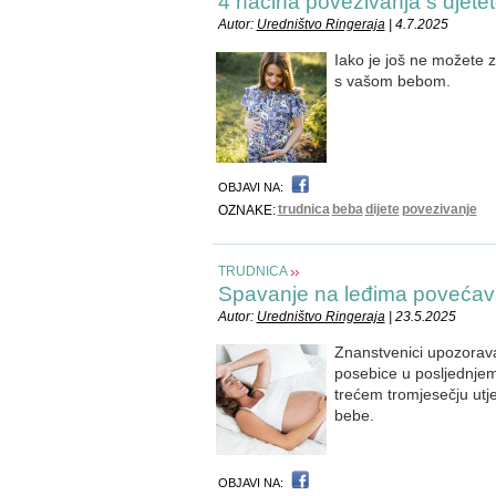
4 načina povezivanja s djete
Autor:
Uredništvo Ringeraja
| 4.7.2025
Iako je još ne možete z
s vašom bebom.
OBJAVI NA:
trudnica
beba
dijete
povezivanje
OZNAKE:
TRUDNICA
Spavanje na leđima povećava
Autor:
Uredništvo Ringeraja
| 23.5.2025
Znanstvenici upozorava
posebice u posljednjem 
trećem tromjesečju utj
bebe.
OBJAVI NA: