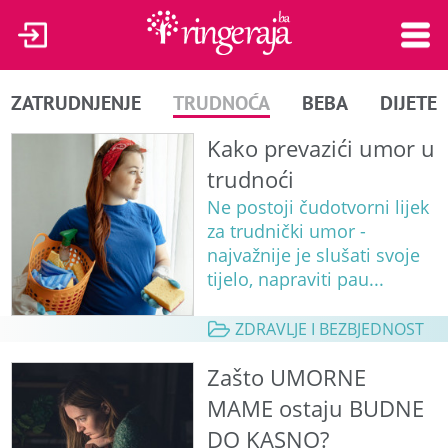
ZATRUDNJENJE
TRUDNOĆA
BEBA
DIJETE
Kako prevazići umor u
trudnoći
Ne postoji čudotvorni lijek
za trudnički umor -
najvažnije je slušati svoje
tijelo, napraviti pau...
ZDRAVLJE I BEZBJEDNOST
Zašto UMORNE
MAME ostaju BUDNE
DO KASNO?