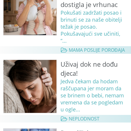
dostigla je vrhunac
Pokušati zadržati posao i
brinuti se za naše obitelji
težak je posao.
Pokušavajući sve učiniti,
“...
MAMA POSLIJE POROĐAJA
Uživaj dok ne dođu
djeca!
Jedva čekam da hodam
raščupana jer moram da
se brinem o bebi, nemam
vremena da se pogledam
u ogle...
NEPLODNOST