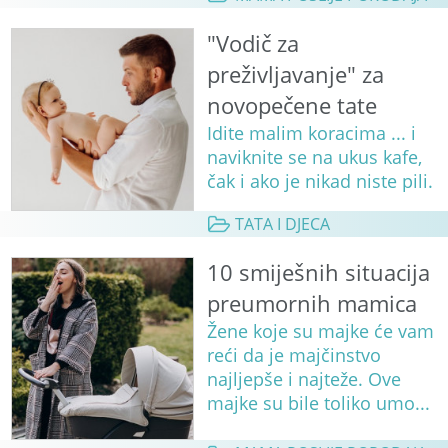
"Vodič za
preživljavanje" za
novopečene tate
Idite malim koracima ... i
naviknite se na ukus kafe,
čak i ako je nikad niste pili.
TATA I DJECA
10 smiješnih situacija
preumornih mamica
Žene koje su majke će vam
reći da je majčinstvo
najljepše i najteže. Ove
majke su bile toliko umo...