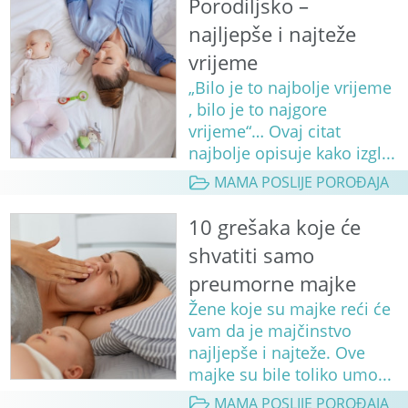
Porodiljsko –
najljepše i najteže
vrijeme
„Bilo je to najbolje vrijeme
, bilo je to najgore
vrijeme“… Ovaj citat
najbolje opisuje kako izgl...
MAMA POSLIJE POROĐAJA
10 grešaka koje će
shvatiti samo
preumorne majke
Žene koje su majke reći će
vam da je majčinstvo
najljepše i najteže. Ove
majke su bile toliko umo...
MAMA POSLIJE POROĐAJA