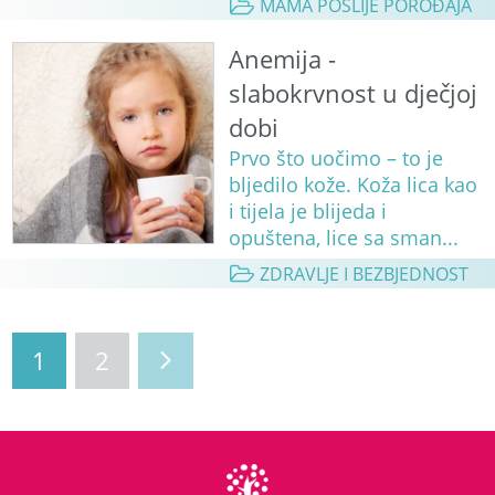
MAMA POSLIJE POROĐAJA
Anemija -
slabokrvnost u dječjoj
dobi
Prvo što uočimo – to je
bljedilo kože. Koža lica kao
i tijela je blijeda i
opuštena, lice sa sman...
ZDRAVLJE I BEZBJEDNOST
1
2