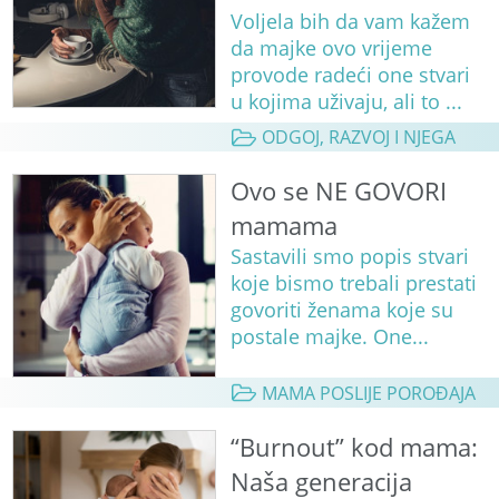
Voljela bih da vam kažem
da majke ovo vrijeme
provode radeći one stvari
u kojima uživaju, ali to ...
ODGOJ, RAZVOJ I NJEGA
Ovo se NE GOVORI
mamama
Sastavili smo popis stvari
koje bismo trebali prestati
govoriti ženama koje su
postale majke. One...
MAMA POSLIJE POROĐAJA
“Burnout” kod mama:
Naša generacija