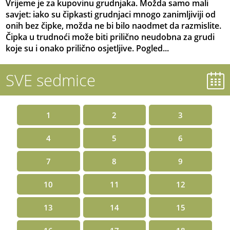
Vrijeme je za kupovinu grudnjaka. Možda samo mali
savjet: iako su čipkasti grudnjaci mnogo zanimljiviji od
onih bez čipke, možda ne bi bilo naodmet da razmislite.
Čipka u trudnoći može biti prilično neudobna za grudi
koje su i onako prilično osjetljive. Pogled...
SVE sedmice
1
2
3
4
5
6
7
8
9
10
11
12
13
14
15