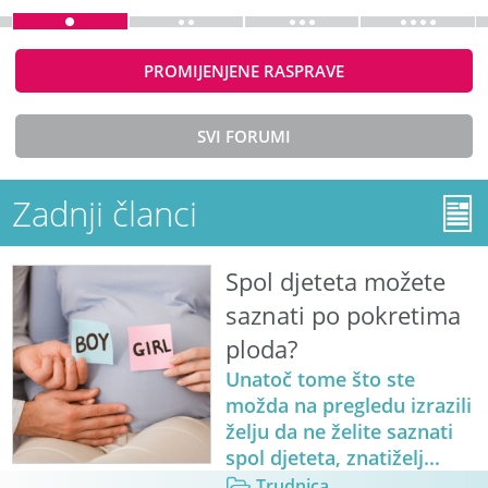
PROMIJENJENE RASPRAVE
SVI FORUMI
Zadnji članci
Spol djeteta možete
saznati po pokretima
ploda?
Unatoč tome što ste
možda na pregledu izrazili
želju da ne želite saznati
spol djeteta, znatiželj...
Trudnica