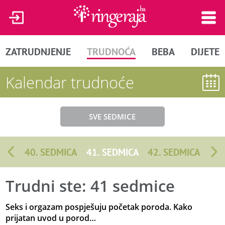
ZATRUDNJENJE
TRUDNOĆA
BEBA
DIJETE
Kalendar trudnoće
SVE SEDMICE
40. SEDMICA
41. SEDMICA
42. SEDMICA
Trudni ste: 41 sedmice
Seks i orgazam pospješuju početak poroda. Kako
prijatan uvod u porod…