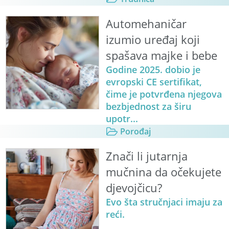
Automehaničar
izumio uređaj koji
spašava majke i bebe
Godine 2025. dobio je
evropski CE sertifikat,
čime je potvrđena njegova
bezbjednost za širu
upotr...
Porođaj
Znači li jutarnja
mučnina da očekujete
djevojčicu?
Evo šta stručnjaci imaju za
reći.