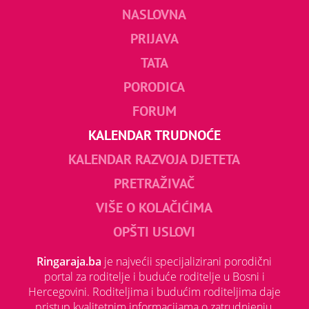
NASLOVNA
PRIJAVA
TATA
PORODICA
FORUM
KALENDAR TRUDNOĆE
KALENDAR RAZVOJA DJETETA
PRETRAŽIVAČ
VIŠE O KOLAČIĆIMA
OPŠTI USLOVI
Ringaraja.ba
je najvećii specijalizirani porodični
portal za roditelje i buduće roditelje u Bosni i
Hercegovini. Roditeljima i budućim roditeljima daje
pristup kvalitetnim informacijama o zatrudnjenju,