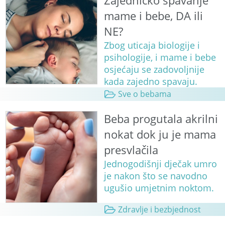
Zajedničko spavanje
mame i bebe, DA ili
NE?
Zbog uticaja biologije i
psihologije, i mame i bebe
osjećaju se zadovoljnije
kada zajedno spavaju.
Sve o bebama
Beba progutala akrilni
nokat dok ju je mama
presvlačila
Jednogodišnji dječak umro
je nakon što se navodno
ugušio umjetnim noktom.
Zdravlje i bezbjednost