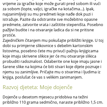
vrijeme za igračke koje može gurati pred sobom ili vući
za sobom (lopte, valjci, igračke na kotačima...). Ipak,
najzanimljiviji su mu predmeti koje nađe dok puzi i
istražuje. Pazite da odstranite sve možebitno opasne
predmete, zatvorite vrata i zaštitite stepeništa. Posebno
pažljivi budite i na otvaranje ladica da si ne pritisne
prstiće.
Zajedničkim čitanjem mu pokušajte približiti knjige. U toj
dobi su primjerne slikovnice s debelim kartonskim
listovima, posebno ćete mu privući pažnju knjigicama
koje imaju skrivene slikice jer će mu otvaranje slikica
probuditi radoznalost. Odaberite one koje imaju jasne i
šarene slike na kojima će biti stvari koje dijete poznaje i
njemu su zanimljive. Pričajte mu o stvarima i ljudima iz
knjiga, poslušat će vas s velikim zanimanjem.
Razvoj djeteta: Moje dojenče
Dojenče u desetom mjesecu pridobiva na težini
približno 110 grama sedmično, naraste približno 1,5 cm.