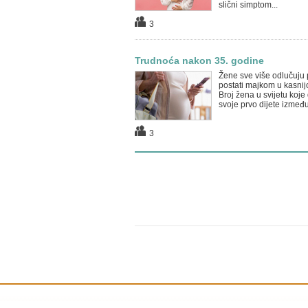
slični simptom...
3
Trudnoća nakon 35. godine
Žene sve više odlučuju p
postati majkom u kasnijo
Broj žena u svijetu koje
svoje prvo dijete između
3