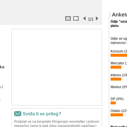
Anket
1
/1
Gdje "osta
platu
Gdje se u
mjesecno 
Konzum (
Mercator (
aka
Interex (
1
 i
Merkur (
0
,
DP (
9%
)
Ostalo (
2