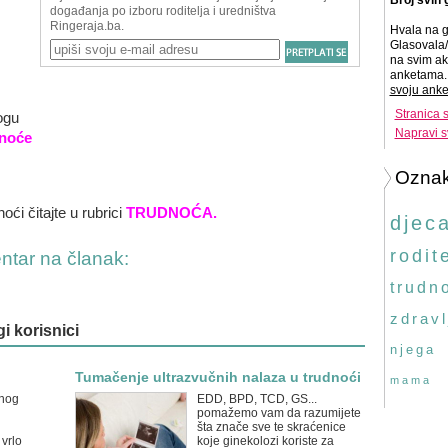
Broj svih 
Hvala na g
Glasovala/
na svim ak
anketama. 
svoju anke
Stranica 
ogu
Napravi s
dno
će
Ozna
oći čitajte u rubrici
TRUDNOĆA
.
djec
rodite
entar na članak:
trudn
zdravl
gi korisnici
njega
Tumačenje ultrazvučnih nalaza u trudnoći
mama
nog
EDD, BPD, TCD, GS...
i
pomažemo vam da razumijete
šta znače sve te skraćenice
vrlo
koje ginekolozi koriste za