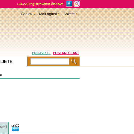
124.220 registrovanih članova
Forumi
Mali oglasi
Ankete
PRIJAVI SE!
POSTANI ČLAN!
IJETE
je
rumi
Video
sadržaji