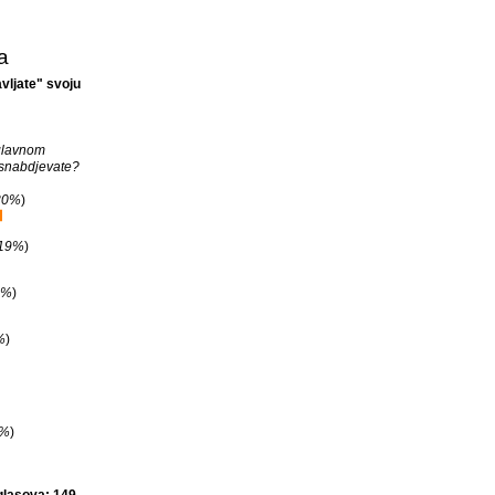
a
vljate" svoju
glavnom
snabdjevate?
30%
)
19%
)
9%
)
%
)
2%
)