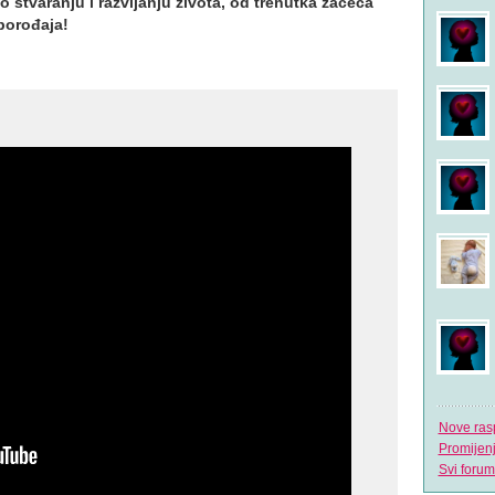
 o stvaranju i razvijanju života, od trenutka začeća
porođaja!
Nove ras
Promijen
Svi forum