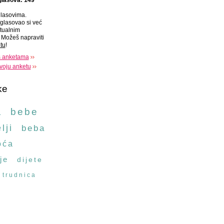
glasova: 149
lasovima.
glasovao si već
tualnim
Možeš napraviti
tu
!
s anketama
voju anketu
ke
a
bebe
lji
beba
oća
je
dijete
trudnica