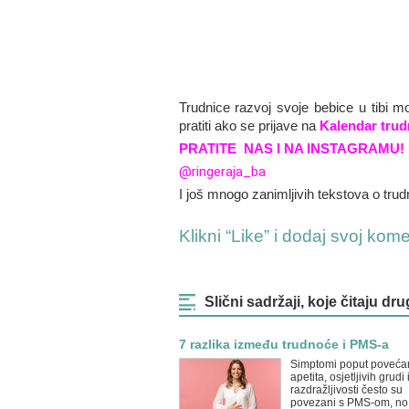
Trudnice razvoj svoje bebice u tibi m
pratiti ako se prijave na
Kalendar tru
PRATITE NAS I NA INSTAGRAMU!
@ringeraja_ba
I još mnogo zanimljivih tekstova o trudn
Klikni “Like” i dodaj svoj kom
Slični sadržaji, koje čitaju dru
7 razlika između trudnoće i PMS-a
Simptomi poput poveća
apetita, osjetljivih grudi 
razdražljivosti često su
povezani s PMS-om, no 