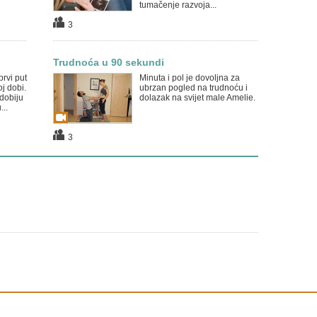
tumačenje razvoja...
3
Trudnoća u 90 sekundi
rvi put
Minuta i pol je dovoljna za
j dobi.
ubrzan pogled na trudnoću i
 dobiju
dolazak na svijet male Amelie.
...
3