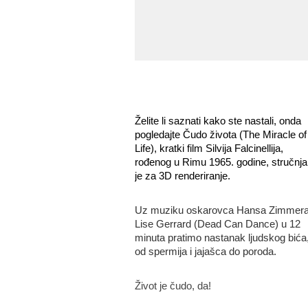
Želite li saznati kako ste nastali, onda
pogledajte Čudo života (The Miracle of
Life), kratki film Silvija Falcinellija,
rođenog u Rimu 1965. godine, stručnj
je za 3D renderiranje.
Uz muziku oskarovca Hansa Zimmera
Lise Gerrard (Dead Can Dance) u 12
minuta pratimo nastanak ljudskog bića
od spermija i jajašca do poroda.
Život je čudo, da!