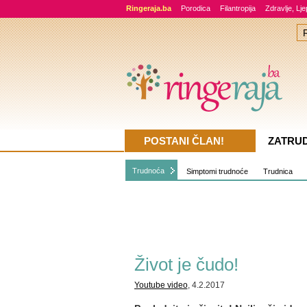
Ringeraja.ba
Porodica
Filantropija
Zdravlje, Lj
POSTANI ČLAN!
ZATRU
Trudnoća
Simptomi trudnoće
Trudnica
Život je čudo!
Youtube video
, 4.2.2017