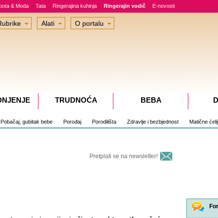
epota & Moda
Tata
Ringerajina kuhinja
Ringerajin vodič
E-novosti
Rubrike
Alati
O portalu
DNJENJE
TRUDNOĆA
BEBA
D
Pobačaj, gubitak bebe
Porođaj
Porodilišta
Zdravlje i bezbjednost
Matične ćeli
Pretplati se na newsletter!
Fo