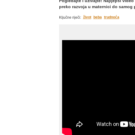
Pogledajte i uživajte! Najljepši video
preko razvoja u maternici do samog 
život
beba
trudnoća
Ključne riječi: