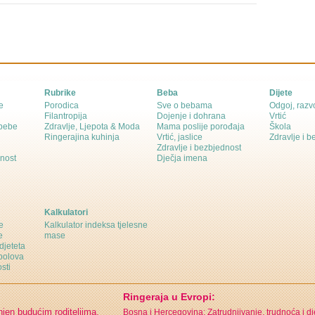
Rubrike
Beba
Dijete
e
Porodica
Sve o bebama
Odgoj, razvo
Filantropija
Dojenje i dohrana
Vrtić
 bebe
Zdravlje, Ljepota & Moda
Mama poslije porođaja
Škola
Ringerajina kuhinja
Vrtić, jaslice
Zdravlje i 
Zdravlje i bezbjednost
dnost
Dječja imena
Kalkulatori
e
Kalkulator indeksa tjelesne
e
mase
djeteta
polova
sti
Ringeraja u Evropi:
njen budućim roditeljima,
Bosna i Hercegovina: Zatrudnjivanje, trudnoća i d