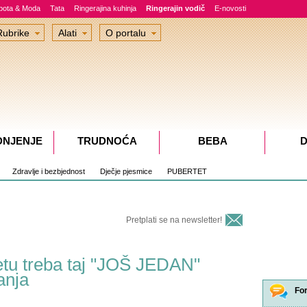
epota & Moda
Tata
Ringerajina kuhinja
Ringerajin vodič
E-novosti
Rubrike
Alati
O portalu
DNJENJE
TRUDNOĆA
BEBA
D
Zdravlje i bezbjednost
Dječje pjesmice
PUBERTET
Pretplati se na newsletter!
etu treba taj "JOŠ JEDAN"
anja
Fo