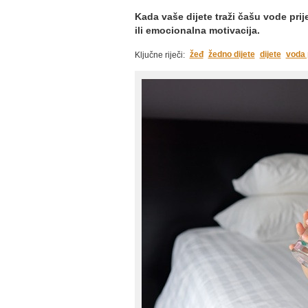
Kada vaše dijete traži čašu vode pri
ili emocionalna motivacija.
žeđ
žedno dijete
dijete
voda 
Ključne riječi: