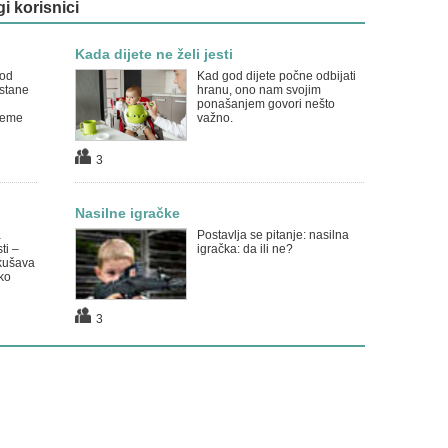
gi korisnici
Kada dijete ne želi jesti
iod
Kad god dijete počne odbijati
ostane
hranu, ono nam svojim
ponašanjem govori nešto
ijeme
važno.
3
Nasilne igračke
a
Postavlja se pitanje: nasilna
ti –
igračka: da ili ne?
kušava
ako
3