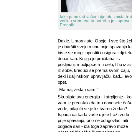
Iako ponekad vašem djetetu zaista tre
većinu vremena ta potreba je zapravo
Freepik
Dakle. Umorni ste. Oboje. I sve što žel
je dovršiti svoju rutinu prije spavanja 
biste se mogli opustiti i osigurati djetet
dobar san. Knjiga je pročitana i s
posljednjim poljupcem u čelo, tiho izlaz
iz sobe, krećući se prema svom čaju,
deki i daljinskom upravljaču, kad... evo
opet.
"Mama, žedan sam."
Skupljate svu energiju - i strpljenje - ko
vam je preostalo da mu donesete čaš
vode, pitajući se je li stvarno žedan?
Ispada da kada vaše dijete traži vodu
prije spavanja, ono ne odugovlači niti
odgađa san - iza toga zapravo može