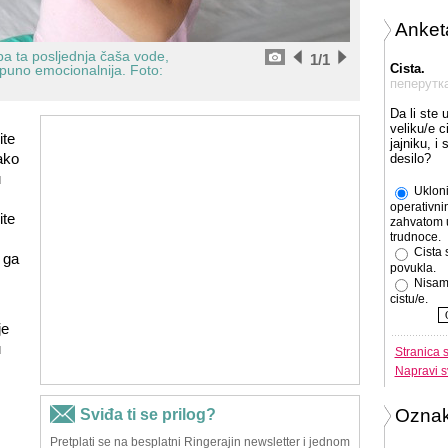
Anket
ba ta posljednja čaša vode,
1
/1
Cista.
 puno emocionalnija.
Foto:
пеперутк
Da li ste 
veliku/e c
ite
jajniku, i
kako
desilo?
u
Ukloni
operativni
ite
zahvatom 
trudnoce.
Cista 
 ga
povukla.
Nisam
cistu/e.
je
u
Stranica 
Napravi s
Ozna