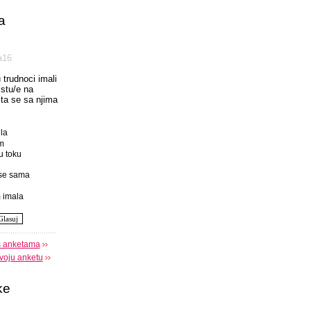
a
а16
u trudnoci imali
istu/e na
 sta se sa njima
la
m
u toku
se sama
 imala
s anketama
voju anketu
ke