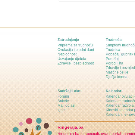
Zatrudnjenje
Trudnoća
Pripreme za trudnoću
Simptomi trudnoć
Ovulacija i plodni dani
Trudnica
Neplodnost
Pobačaj, gubitak
Usvajanje djeteta
Porođaj
Zdravlje i bezbjednost
Porodilišta
Zdravlje i bezbje
Matične ćelije
Dječja imena
Sadržaji i alati
Kalendari
Forumi
Kalendar ovulacij
Ankete
Kalendar trudnoć
Mali oglasi
Kalendar razvoja 
Igrice
Kineski kalendar 
Kalendari i e-novo
Ringeraja.ba
Ringeraja.ba je specijalizovani portal, namje