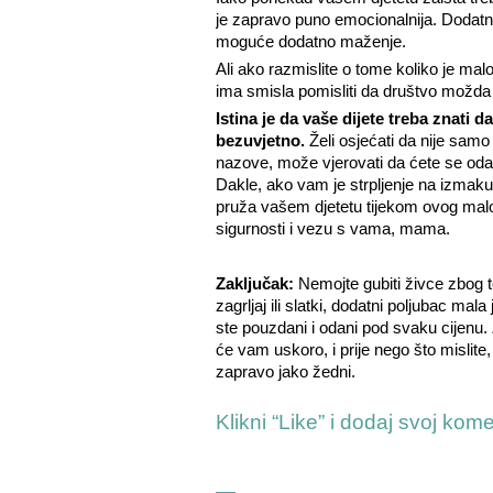
je zapravo puno emocionalnija. Dodat
moguće dodatno maženje.
Ali ako razmislite o tome koliko je mal
ima smisla pomisliti da društvo možda n
Istina je da vaše dijete treba znati 
bezuvjetno.
Želi osjećati da nije sam
nazove, može vjerovati da ćete se odazva
Dakle, ako vam je strpljenje na izmaku
pruža vašem djetetu tijekom ovog malo
sigurnosti i vezu s vama, mama.
Zaključak:
Nemojte gubiti živce zbog to
zagrljaj ili slatki, dodatni poljubac mala
ste pouzdani i odani pod svaku cijenu. Za
će vam uskoro, i prije nego što mislit
zapravo jako žedni.
Klikni “Like” i dodaj svoj kom