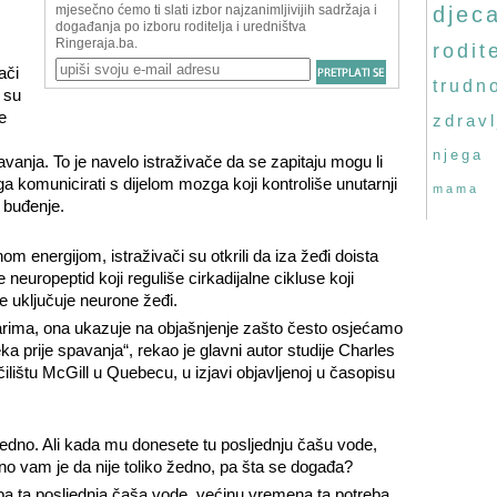
djec
rodite
ači
trudn
 su
e
zdravl
njega
avanja. To je navelo istraživače da se zapitaju mogu li
ga komunicirati s dijelom mozga koji kontroliše unutarnji
mama
i buđenje.
nom energijom, istraživači su otkrili da iza žeđi doista
 neuropeptid koji reguliše cirkadijalne cikluse koji
e uključuje neurone žeđi.
darima, ona ukazuje na objašnjenje zašto često osjećamo
eka prije spavanja“, rekao je glavni autor studije Charles
lištu McGill u Quebecu, u izjavi objavljenoj u časopisu
žedno. Ali kada mu donesete tu posljednju čašu vode,
sno vam je da nije toliko žedno, pa šta se događa?
ba ta posljednja čaša vode, većinu vremena ta potreba