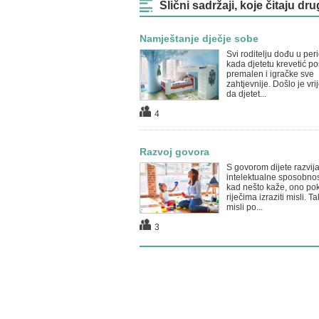
Slični sadržaji, koje čitaju dru
Namještanje dječje sobe
Svi roditelju dođu u per
kada djetetu krevetić p
premalen i igračke sve
zahtjevnije. Došlo je vr
da djetet...
4
Razvoj govora
S govorom dijete razvij
intelektualne sposobnos
kad nešto kaže, ono po
riječima izraziti misli. T
misli po...
3