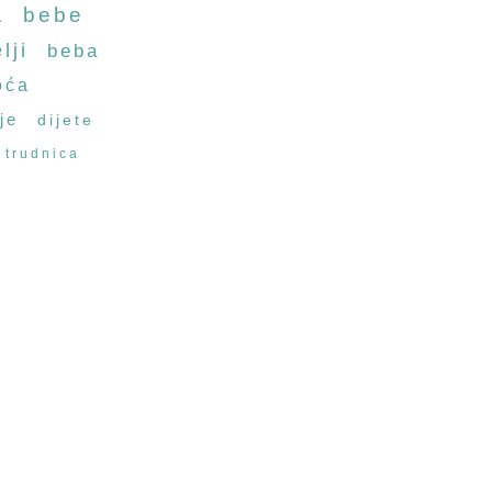
a
bebe
lji
beba
oća
je
dijete
trudnica