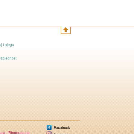
j i njega
bezbjednost
Facebook
jeca -
Ringeraja.ba