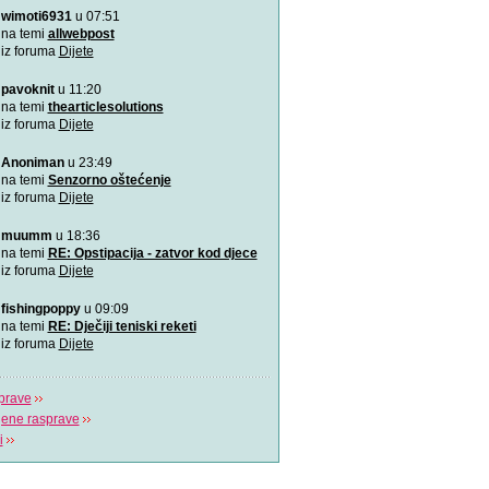
wimoti6931
u 07:51
Rođeno moje!
Najemotivnija i najljepša p
na temi
allwebpost
mame, za roditelj
iz foruma
Dijete
pavoknit
u 11:20
4 zabavne obiteljske igre
zimske dane
na temi
thearticlesolutions
Predlažemo vam četiri su
iz foruma
Dijete
obiteljske igre koje će n
Anoniman
u 23:49
Upravo sam tužio obrazov
na temi
Senzorno oštećenje
Možda učenici čine tek 20
iz foruma
Dijete
ali čine 100% na
muumm
u 18:36
Koja je tajna uspješnog s
na temi
RE: Opstipacija - zatvor kod djece
Video koji bi trebao vidjeti s
iz foruma
Dijete
fishingpoppy
u 09:09
Plavi telefon BiH
na temi
RE: Dječiji teniski reketi
Plavi telefon, savjetodavn
iz foruma
Dijete
besplatna linija za
prave
jene rasprave
i