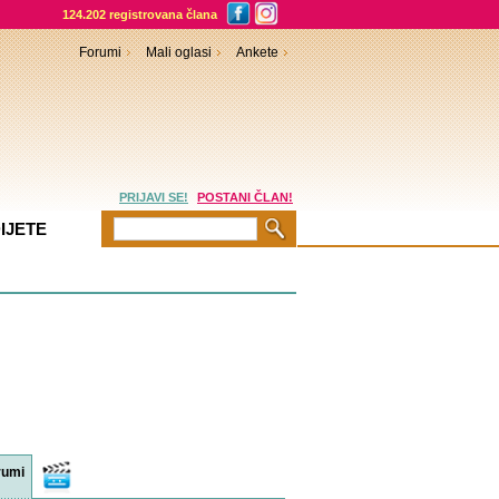
124.202 registrovana člana
Forumi
Mali oglasi
Ankete
PRIJAVI SE!
POSTANI ČLAN!
IJETE
rumi
Video
sadržaji