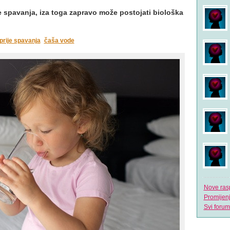
je spavanja, iza toga zapravo može postojati biološka
prije spavanja
čaša vode
Nove ras
Promijen
Svi forum