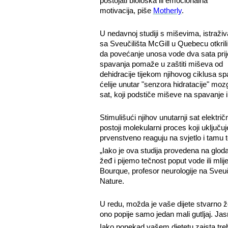
postojati biološka ili emocionalna
motivacija, piše
Motherly
.
U nedavnoj studiji s miševima, istraživ
sa Sveučilišta McGill u Quebecu otkrili
da povećanje unosa vode dva sata prij
spavanja pomaže u zaštiti miševa od
dehidracije tijekom njihovog ciklusa sp
ćelije unutar "senzora hidratacije" moz
sat, koji podstiče miševe na spavanje 
Stimulišući njihov unutarnji sat električ
postoji molekularni proces koji uključuje
prvenstveno reaguju na svjetlo i tamu t
„Iako je ova studija provedena na glo
žeđ i pijemo tečnost poput vode ili mlij
Bourque, profesor neurologije na Sveuči
Nature.
U redu, možda je vaše dijete stvarno 
ono popije samo jedan mali gutljaj. Ja
Iako ponekad vašem djetetu zaista tre