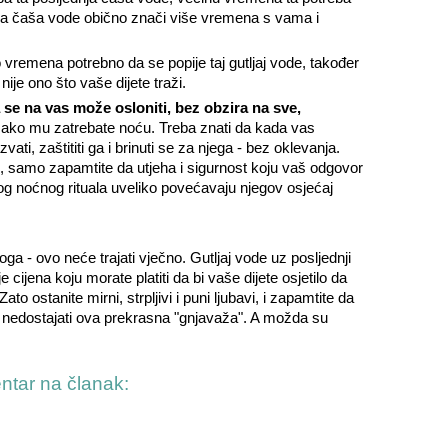
na čaša vode obično znači više vremena s vama i
o vremena potrebno da se popije taj gutljaj vode, također
ije ono što vaše dijete traži.
da se na vas može osloniti, bez obzira na sve,
o ako mu zatrebate noću. Treba znati da kada vas
ti, zaštititi ga i brinuti se za njega - bez oklevanja.
, samo zapamtite da utjeha i sigurnost koju vaš odgovor
g noćnog rituala uveliko povećavaju njegov osjećaj
ga - ovo neće trajati vječno. Gutljaj vode uz posljednji
 je cijena koju morate platiti da bi vaše dijete osjetilo da
to ostanite mirni, strpljivi i puni ljubavi, i zapamtite da
e, nedostajati ova prekrasna "gnjavaža". A možda su
entar na članak: