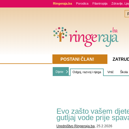
Ringeraja.ba
Porodica
Filantropija
Zdravlje, Lj
POSTANI ČLAN!
ZATRU
Dijete
Odgoj, razvoj i njega
Vrtić
Škola
Evo zašto vašem djet
gutljaj vode prije spav
Uredništvo Ringeraja.ba
, 25.2.2026