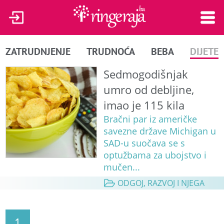
ZATRUDNJENJE
TRUDNOĆA
BEBA
DIJETE
Sedmogodišnjak
umro od debljine,
imao je 115 kila
Bračni par iz američke
savezne države Michigan u
SAD-u suočava se s
optužbama za ubojstvo i
mučen...
ODGOJ, RAZVOJ I NJEGA
1