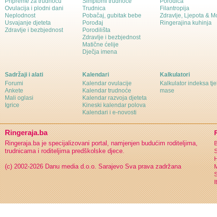
Pripreme za trudnoću
Simptomi trudnoće
Porodica
Ovulacija i plodni dani
Trudnica
Filantropija
Neplodnost
Pobačaj, gubitak bebe
Zdravlje, Ljepota & 
Usvajanje djeteta
Porođaj
Ringerajina kuhinja
Zdravlje i bezbjednost
Porodilišta
Zdravlje i bezbjednost
Matične ćelije
Dječja imena
Sadržaji i alati
Kalendari
Kalkulatori
Forumi
Kalendar ovulacije
Kalkulator indeksa tj
Ankete
Kalendar trudnoće
mase
Mali oglasi
Kalendar razvoja djeteta
Igrice
Kineski kalendar polova
Kalendari i e-novosti
Ringeraja.ba
Ringeraja.ba je specijalizovani portal, namjenjen budućim roditeljima,
B
trudnicama i roditeljima predškolske djece.
S
H
(c) 2002-2026 Danu media d.o.o. Sarajevo
Sva prava zadržana
S
I