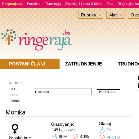
Ringeraja.ba
Porodica
Filantropija
Zdravlje, Ljepota & Moda
Tata
Ringerajina ku
Rubrike
Alati
O po
POSTANI ČLAN!
ZATRUDNJENJE
TRUDNO
Unesite
ime
ili dio
imena:
Monika
Glasuj:
Glasovanje:
1451 glasova
ZA
60%
40%
žensko ime
PROTIV