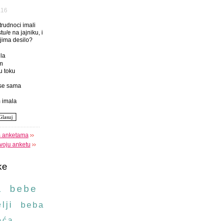
а16
 trudnoci imali
tu/e na jajniku, i
njima desilo?
la
m
u toku
se sama
 imala
s anketama
voju anketu
ke
a
bebe
lji
beba
oća