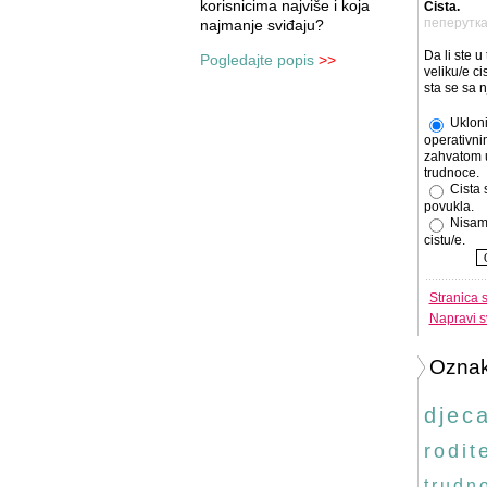
korisnicima najviše i koja
Cista.
пеперутк
najmanje sviđaju?
Da li ste u
Pogledajte popis
>>
veliku/e cis
sta se sa 
Ukloni
operativni
zahvatom 
trudnoce.
Cista 
povukla.
Nisam
cistu/e.
Stranica 
Napravi s
Ozna
djec
rodite
trudn