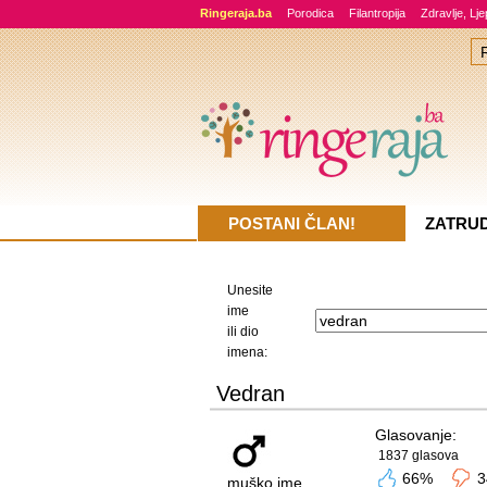
Ringeraja.ba
Porodica
Filantropija
Zdravlje, Lj
POSTANI ČLAN!
ZATRU
Unesite
ime
ili dio
imena:
Vedran
Glasovanje:
1837 glasova
66%
3
muško ime