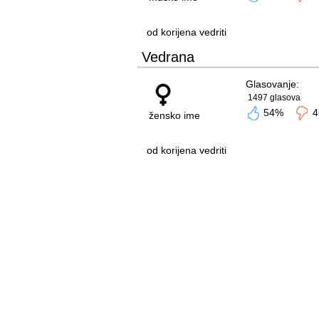
od korijena vedriti
Vedrana
Glasovanje:
1497 glasova
54%
4
žensko ime
od korijena vedriti