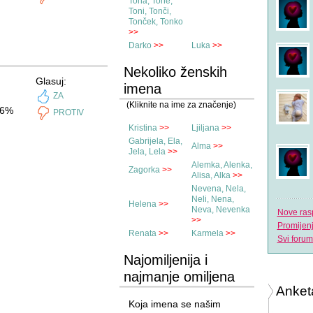
Tona, Tone,
Toni, Tonči,
Tonček, Tonko
>>
Darko
>>
Luka
>>
Nekoliko ženskih
Glasuj:
imena
ZA
(Kliknite na ime za značenje)
6%
PROTIV
Kristina
>>
Ljiljana
>>
Gabrijela, Ela,
Alma
>>
Jela, Lela
>>
Alemka, Alenka,
Zagorka
>>
Alisa, Alka
>>
Nevena, Nela,
Neli, Nena,
Helena
>>
Neva, Nevenka
Nove ras
>>
Promijen
Renata
>>
Karmela
>>
Svi forum
Najomiljenija i
najmanje omiljena
Anket
imena
Koja imena se našim