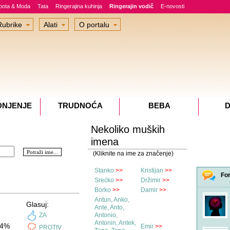
epota & Moda
Tata
Ringerajina kuhinja
Ringerajin vodič
E-novosti
Rubrike
Alati
O portalu
DNJENJE
TRUDNOĆA
BEBA
D
Nekoliko muških
imena
(Kliknite na ime za značenje)
Stanko
>>
Kristijan
>>
Fo
Srećko
>>
Držimir
>>
Borko
>>
Damir
>>
Antun, Anko,
Glasuj:
Ante, Anto,
ZA
Antonio,
Antonin, Antek,
4%
Emir
>>
PROTIV