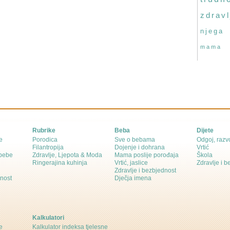
zdravl
njega
mama
Rubrike
Beba
Dijete
e
Porodica
Sve o bebama
Odgoj, razvo
Filantropija
Dojenje i dohrana
Vrtić
 bebe
Zdravlje, Ljepota & Moda
Mama poslije porođaja
Škola
Ringerajina kuhinja
Vrtić, jaslice
Zdravlje i 
Zdravlje i bezbjednost
dnost
Dječja imena
Kalkulatori
e
Kalkulator indeksa tjelesne