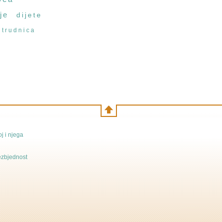
je
dijete
trudnica
j i njega
bezbjednost