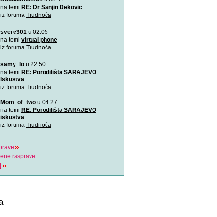
Ovu zaista zanimljivu kratk
na temi
RE: Dr Sanjin Dekovic
prikazuje trudno
iz foruma
Trudnoća
svere301
u 02:05
Katy Perry slavi žene u n
Katy Perry slavi žene u no
na temi
virtual phone
Makes A Woman\".
iz foruma
Trudnoća
samy_lo
u 22:50
Nifty test: bez straha, bez
Nifty test je napravilo got
na temi
RE: Porodilišta SARAJEVO
trudnica diljem svi
iskustva
iz foruma
Trudnoća
Život je čudo!
Mom_of_two
u 04:27
Pogledajte i uživajte! Najlj
na temi
RE: Porodilišta SARAJEVO
stvaranju i razvija
iskustva
iz foruma
Trudnoća
prave
jene rasprave
i
a