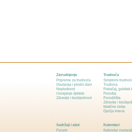
Zatrudnjenje
Trudnoća
Pripreme za trudnoću
Simptomi trudnoć
Ovulacija i plodni dani
Trudnica
Neplodnost
Pobačaj, gubitak
Usvajanje djeteta
Porođaj
Zdravlje i bezbjednost
Porodilišta
Zdravlje i bezbje
Matične ćelije
Dječja imena
Sadržaji i alati
Kalendari
Forumi
Kalendar ovulacij