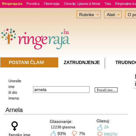
Ringeraja.ba
Porodica
Filantropija
Zdravlje, Ljepota & Moda
Tata
Ringerajina ku
Rubrike
Alati
O po
POSTANI ČLAN!
ZATRUDNJENJE
TRUDNO
Unesite
ime
ili dio
imena:
Arnela
ex3hi
na te
Glasuj:
Glasovanje:
iz fo
12238 glasova
ZA
93%
7%
žensko ime
PROTIV
Budu