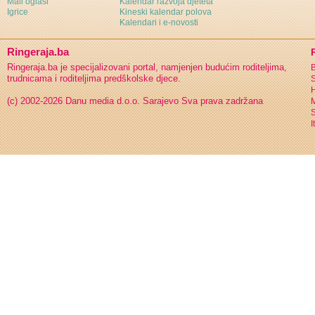
Mali oglasi
Kalendar razvoja djeteta
Igrice
Kineski kalendar polova
Kalendari i e-novosti
Ringeraja.ba
Ringeraja.ba je specijalizovani portal, namjenjen budućim roditeljima,
B
trudnicama i roditeljima predškolske djece.
S
H
(c) 2002-2026 Danu media d.o.o. Sarajevo
Sva prava zadržana
S
I