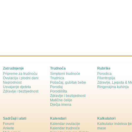
Zatrudnjenje
Trudnoća
Rubrike
Pripreme za trudnoću
Simptomi trudnoće
Porodica
Ovulacija i plodni dani
Trudnica
Filantropija
Neplodnost
Pobačaj, gubitak bebe
Zdravlje, Ljepota & 
Usvajanje djeteta
Porođaj
Ringerajina kuhinja
Zdravlje i bezbjednost
Porodilišta
Zdravlje i bezbjednost
Matične ćelije
Dječja imena
Sadržaji i alati
Kalendari
Kalkulatori
Forumi
Kalendar ovulacije
Kalkulator indeksa tj
Ankete
Kalendar trudnoće
mase