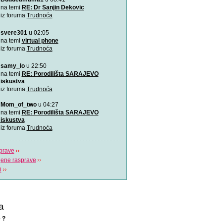
Ovu zaista zanimljivu kratk
na temi
RE: Dr Sanjin Dekovic
prikazuje trudno
iz foruma
Trudnoća
svere301
u 02:05
Katy Perry slavi žene u n
Katy Perry slavi žene u no
na temi
virtual phone
Makes A Woman\".
iz foruma
Trudnoća
samy_lo
u 22:50
Nifty test: bez straha, bez
Nifty test je napravilo got
na temi
RE: Porodilišta SARAJEVO
trudnica diljem svi
iskustva
iz foruma
Trudnoća
Život je čudo!
Mom_of_two
u 04:27
Pogledajte i uživajte! Najlj
na temi
RE: Porodilišta SARAJEVO
stvaranju i razvija
iskustva
iz foruma
Trudnoća
prave
jene rasprave
i
a
 ?