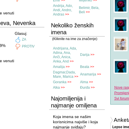
Emir
>>
Miljenko
>>
Andrija, Ado,
Belimir, Bela,
Andi, Andro,
Beli
>>
e venuti
Andras
>>
Neva, Nevenka
Nekoliko ženskih
imena
Glasuj:
(Kliknite na ime za značenje)
ZA
9%
PROTIV
Andrijana, Ada,
Adina, Ana,
Darija
>>
Anči, Anica,
e venuti
Anka, And
>>
Amalija
>>
Beata
>>
Dagmar,Dada,
Anamarija
>>
Mare, Marica
>>
Goranka
>>
Alma
>>
Alka
>>
Đurđa
>>
Nove ras
Promijen
Najomiljenija i
Svi forum
najmanje omiljena
imena
Koja imena se našim
Anket
korisnicima najviše i koja
najmanje sviđaju?
Lepse ime