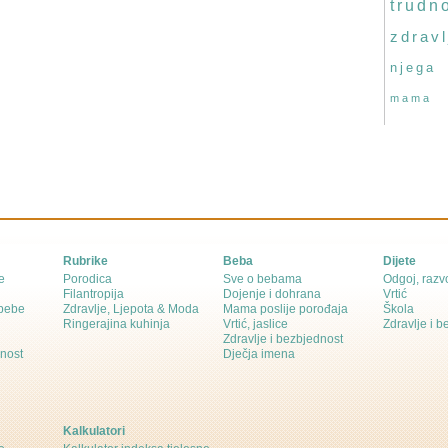
trudn
zdravl
njega
mama
Rubrike
Beba
Dijete
e
Porodica
Sve o bebama
Odgoj, razvo
Filantropija
Dojenje i dohrana
Vrtić
 bebe
Zdravlje, Ljepota & Moda
Mama poslije porođaja
Škola
Ringerajina kuhinja
Vrtić, jaslice
Zdravlje i 
Zdravlje i bezbjednost
dnost
Dječja imena
Kalkulatori