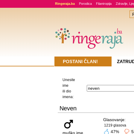
Ringeraja.ba
Porodica
Filantropija
Zdravlje, Lj
POSTANI ČLAN!
ZATRU
Unesite
ime
ili dio
imena:
Neven
Glasovanje:
1219 glasova
47%
5
muško ime