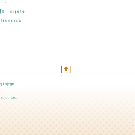
oća
je
dijete
trudnica
j i njega
bezbjednost