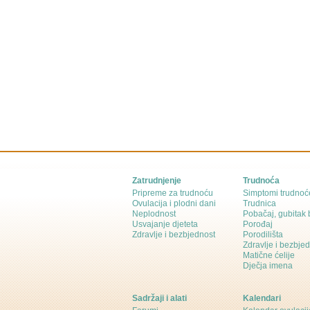
Zatrudnjenje
Trudnoća
Pripreme za trudnoću
Simptomi trudnoć
Ovulacija i plodni dani
Trudnica
Neplodnost
Pobačaj, gubitak
Usvajanje djeteta
Porođaj
Zdravlje i bezbjednost
Porodilišta
Zdravlje i bezbje
Matične ćelije
Dječja imena
Sadržaji i alati
Kalendari