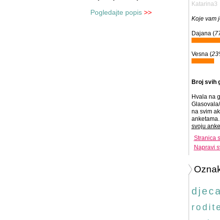
Katarina3
Pogledajte popis
>>
Koje vam j
Dajana (
7
Vesna (
23
Broj svih 
Hvala na g
Glasovala/
na svim ak
anketama. 
svoju anke
Stranica 
Napravi s
Ozna
djec
rodite