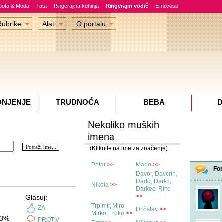
epota & Moda
Tata
Ringerajina kuhinja
Ringerajin vodič
E-novosti
Rubrike
Alati
O portalu
DNJENJE
TRUDNOĆA
BEBA
D
Nekoliko muških
imena
(Kliknite na ime za značenje)
Petar
>>
Marin
>>
Fo
Davor, Davorin,
Dado, Darko,
Nikola
>>
Darkec, Rino
>>
Glasuj:
Trpimir, Miro,
ZA
Držislav
>>
Mirko, Trpko
>>
3%
PROTIV