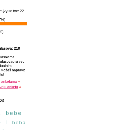
e ljepse ime ??
7%
)
%
)
glasova: 218
lasovima.
glasovao si već
tualnim
Možeš napraviti
tu
!
s anketama
voju anketu
ke
a
bebe
lji
beba