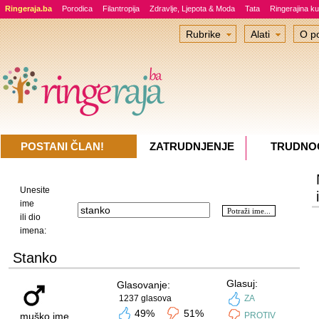
Ringeraja.ba
Porodica
Filantropija
Zdravlje, Ljepota & Moda
Tata
Ringerajina ku
Rubrike
Alati
O po
POSTANI ČLAN!
ZATRUDNJENJE
TRUDNO
Unesite
ime
ili dio
imena:
Stanko
Glasuj:
Glasovanje:
1237 glasova
ZA
49%
51%
muško ime
PROTIV