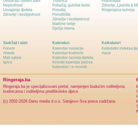
Ovulacija i plodni dani
Trudnica
Filantropija
Neplodnost
Pobačaj, gubitak bebe
Zdravlje, Ljepota & 
Usvajanje djeteta
Porođaj
Ringerajina kuhinja
Zdravlje i bezbjednost
Porodilišta
Zdravlje i bezbjednost
Matične ćelije
Dječja imena
Sadržaji i alati
Kalendari
Kalkulatori
Forumi
Kalendar ovulacije
Kalkulator indeksa tj
Ankete
Kalendar trudnoće
mase
Mali oglasi
Kalendar razvoja djeteta
Igrice
Kineski kalendar polova
Kalendari i e-novosti
Ringeraja.ba
Ringeraja.ba je specijalizovani portal, namjenjen budućim roditeljima,
B
trudnicama i roditeljima predškolske djece.
S
H
(c) 2002-2026 Danu media d.o.o. Sarajevo
Sva prava zadržana
S
I